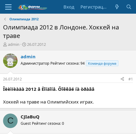
Вход
Регистрация
Олимпиада 2012
Олимпиада 2012 в Лондоне. Хоккей на
траве
А
Д
admin
26.07.2012
в
а
т
т
admin
о
а
Администратор
Рейтинг сезона: 94
Команда форума
р
н
т
а
е
ч
26.07.2012
#1
м
а
ы
л
Îëèìïèàäà 2012 â Ëîíäîíå. Õîêêåé íà òðàâå
а
Хоккей на траве на Олимпийских играх.
CJIaBuQ
C
Guest
Рейтинг сезона: 0