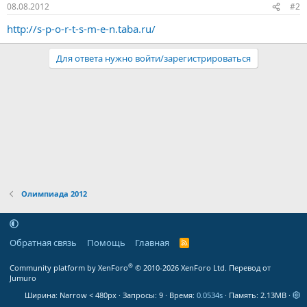
08.08.2012
#2
http://s-p-o-r-t-s-m-e-n.taba.ru/
Для ответа нужно войти/зарегистрироваться
Олимпиада 2012
Обратная связь
Помощь
Главная
R
S
S
®
Community platform by XenForo
© 2010-2026 XenForo Ltd.
Перевод от
Jumuro
Ширина
Запросы
9
Время
0.0534s
Память
2.13MB