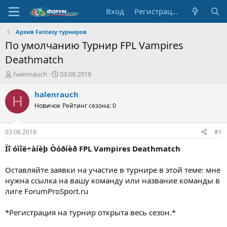
Вход
Регистрация
Архив Fantasy турниров
По умолчанию Турнир FPL Vampires
Deathmatch
А
Д
halenrauch
03.08.2018
в
а
т
т
halenrauch
H
о
а
Новичок
Рейтинг сезона: 0
р
н
т
а
е
ч
03.08.2018
#1
м
а
ы
л
Ïî óìîë÷àíèþ Òóðíèð FPL Vampires Deathmatch
а
Оставляйте заявки на участие в турнире в этой теме: мне
нужна ссылка на вашу команду или название команды в
лиге ForumProSport.ru
*Регистрация на турнир открыта весь сезон.*