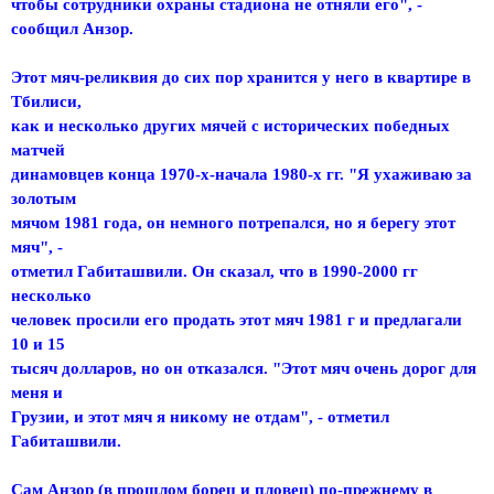
чтобы сотрудники охраны стадиона не отняли его", -
сообщил Анзор.
Этот мяч-реликвия до сих пор хранится у него в квартире в
Тбилиси,
как и несколько других мячей с исторических победных
матчей
динамовцев конца 1970-х-начала 1980-х гг. "Я ухаживаю за
золотым
мячом 1981 года, он немного потрепался, но я берегу этот
мяч", -
отметил Габиташвили. Он сказал, что в 1990-2000 гг
несколько
человек просили его продать этот мяч 1981 г и предлагали
10 и 15
тысяч долларов, но он отказался. "Этот мяч очень дорог для
меня и
Грузии, и этот мяч я никому не отдам", - отметил
Габиташвили.
Сам Анзор (в прошлом борец и пловец) по-прежнему в