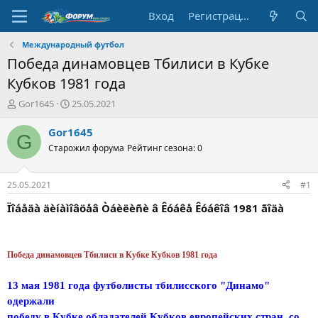
Вход
Регистрация
Международный футбол
Победа динамовцев Тбилиси в Кубке
Кубков 1981 года
А
Д
Gor1645
25.05.2021
в
а
т
т
Gor1645
G
о
а
Старожил форума
Рейтинг сезона: 0
р
н
т
а
е
ч
25.05.2021
#1
м
а
ы
л
Ïîáåäà äèíàìîâöåâ Òáèëèñè â Êóáêå Êóáêîâ 1981 ãîäà
а
Победа динамовцев Тбилиси в Кубке Кубков 1981 года
13 мая 1981 года футболисты тбилисского "Динамо"
одержали
победу в Кубке обладателей Кубков европейских стран, со