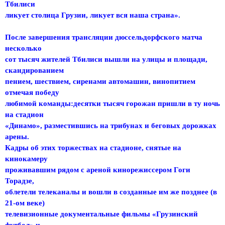
Тбилиси
ликует столица Грузии, ликует вся наша страна».
После завершения трансляции дюссельдорфского матча
несколько
сот тысяч жителей Тбилиси вышли на улицы и площади,
скандированием
пением, шествием, сиренами автомашин, винопитием
отмечая победу
любимой команды:десятки тысяч горожан пришли в ту ночь
на стадион
«Динамо», разместившись на трибунах и беговых дорожках
арены.
Кадры об этих торжествах на стадионе, снятые на
кинокамеру
проживавшим рядом с ареной кинорежиссером Гоги
Торадзе,
облетели телеканалы и вошли в созданные им же позднее (в
21-ом веке)
телевизионные документальные фильмы «Грузинский
футбол» и