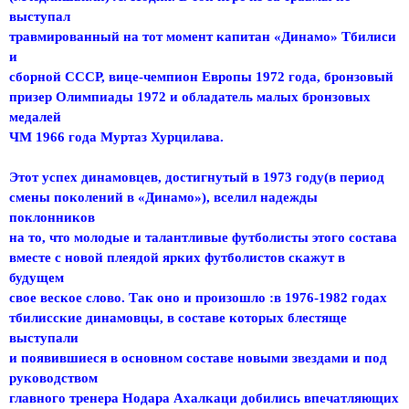
выступал
травмированный на тот момент капитан «Динамо» Тбилиси
и
сборной СССР, вице-чемпион Европы 1972 года, бронзовый
призер Олимпиады 1972 и обладатель малых бронзовых
медалей
ЧМ 1966 года Муртаз Хурцилава.
Этот успех динамовцев, достигнутый в 1973 году(в период
смены поколений в «Динамо»), вселил надежды
поклонников
на то, что молодые и талантливые футболисты этого состава
вместе с новой плеядой ярких футболистов скажут в
будущем
свое веское слово. Так оно и произошло :в 1976-1982 годах
тбилисские динамовцы, в составе которых блестяще
выступали
и появившиеся в основном составе новыми звездами и под
руководством
главного тренера Нодара Ахалкаци добились впечатляющих