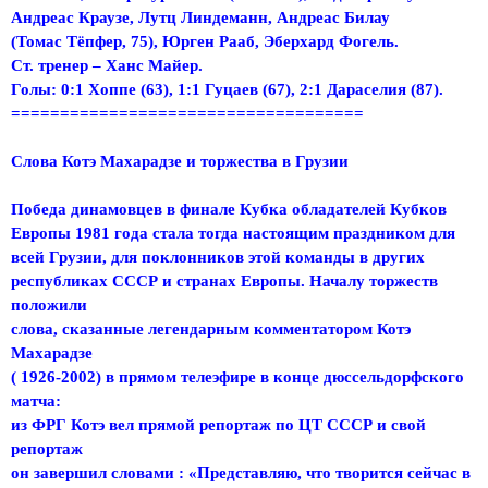
Андреас Краузе, Лутц Линдеманн, Андреас Билау
(Томас Тёпфер, 75), Юрген Рааб, Эберхард Фогель.
Ст. тренер – Ханс Майер.
Голы: 0:1 Хоппе (63), 1:1 Гуцаев (67), 2:1 Дараселия (87).
====================================
Слова Котэ Махарадзе и торжества в Грузии
Победа динамовцев в финале Кубка обладателей Кубков
Европы 1981 года стала тогда настоящим праздником для
всей Грузии, для поклонников этой команды в других
республиках СССР и странах Европы. Началу торжеств
положили
слова, сказанные легендарным комментатором Котэ
Махарадзе
( 1926-2002) в прямом телеэфире в конце дюссельдорфского
матча:
из ФРГ Котэ вел прямой репортаж по ЦТ СССР и свой
репортаж
он завершил словами : «Представляю, что творится сейчас в