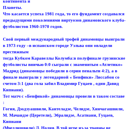
континента и
Планеты.
Что касается успеха 1981 года, то его фундамент создавался
предыдущими поколениями виртуозов динамовского клуба-
футболистов 1960-1970 годов.
Свой первый международный трофей динамовцы выиграли
в 1973 году –в испанском городе Уэльва они овладели
престижным
тогда Кубком Каравеллы Колумба:в полуфинале грузинские
футболисты вничью 0:0 сыграли с знаменитым «Атлетико»
Мадрид (динамовцы победили в серии пенальти 4:2), а в
финале выиграли у легендарной « Бенфики» Лиссабон со
счетом 3:1 (два гола забил Владимир Гуцаев , один Давид
Кипиани).
Тот матч с «Бенфикой» динамовцы провели в таком составе
:
Гогия, Дзодзуашвили, Кантеладзе, Челидзе, Хинчагашвили,
М. Мачаидзе (Церетели), Эбралидзе, Асатиани, Гуцаев,
Кипиани
(Мчедлишвили) Л. Нодия. В той игре из-за травмы не