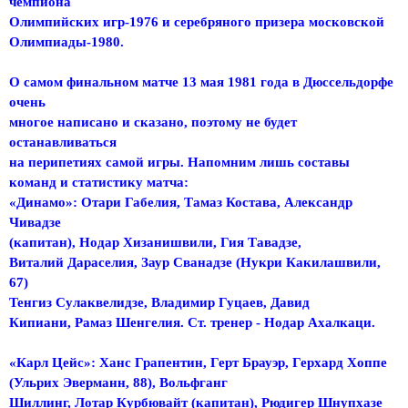
чемпиона
Олимпийских игр-1976 и серебряного призера московской
Олимпиады-1980.
О самом финальном матче 13 мая 1981 года в Дюссельдорфе
очень
многое написано и сказано, поэтому не будет
останавливаться
на перипетиях самой игры. Напомним лишь составы
команд и статистику матча:
«Динамо»: Отари Габелия, Тамаз Костава, Александр
Чивадзе
(капитан), Нодар Хизанишвили, Гия Тавадзе,
Виталий Дараселия, Заур Сванадзе (Нукри Какилашвили,
67)
Тенгиз Сулаквелидзе, Владимир Гуцаев, Давид
Кипиани, Рамаз Шенгелия. Ст. тренер - Нодар Ахалкаци.
«Карл Цейс»: Ханс Грапентин, Герт Брауэр, Герхард Хоппе
(Ульрих Эверманн, 88), Вольфганг
Шиллинг, Лотар Курбювайт (капитан), Рюдигер Шнупхазе