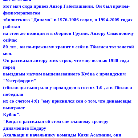
этот мяч сюда привез Анзор Габиташвили. Он был врачом-
физиотерапевтом
тбилисского "Динамо" в 1976-1986 годах, в 1994-2009 годах
работал
на этой же позиции и в сборной Грузии. Анзору Симоновичу
сейчас
80 лет , он по-прежнему хранит у себя в Тбилиси тот золотой
мяч.
Он рассказал автору этих строк, что еще осенью 1980 года
перед
выездным матчем вышеназванного Кубка с ирландским
"Уотерфордом"
(тбилисцы выиграли у ирландцев в гостях 1:0 , а в Тбилиси
победили
их со счетом 4:0) "ему приснился сон о том, что динамовцы
выиграют
Кубок".
"Когда я рассказал об этом сне главному тренеру
динамовцев Нодару
Ахалкаци и начальнику команды Кахи Асатиани, они