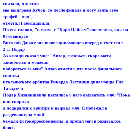
сказали, что если
мы выиграем Кубок, то после финала я могу взять себе
трофей - мяч",-
отметил Габиташвили.
По его словам, "в матче с "Карл Цейсом" после того, как на
87-й минуте
Виталий Дараселия вывел динамовцев вперед и счет стал
2:1, Нодар
Ахалкаци сказал мне: "Анзор, готовься, скоро матч
закончится и можешь
побороться за мяч".Анзор отметил, что после финального
свистка
итальянского арбитра Рикардо Латтанци динамовцы Гия
Тавадзе и
Нодар Хизанишвили пытались у него выхватить мяч. "Пока
они спорили
я подкрался к арбитру и вырвал мяч. Я побежал к
раздевалке, за мной
бежали фотокорреспонденты, я прятал мяч в раздевалке,
боясь