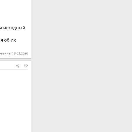
ся исходный
я об их
ование:
18.03.2026
#2