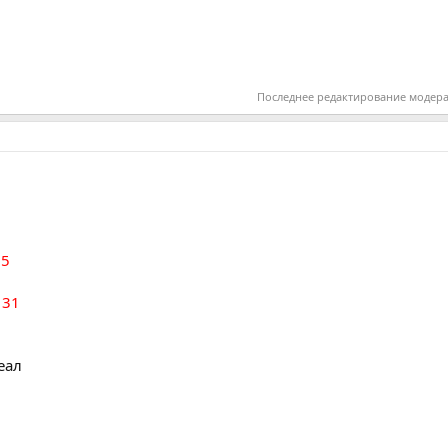
Последнее редактирование модер
35
 31
еал