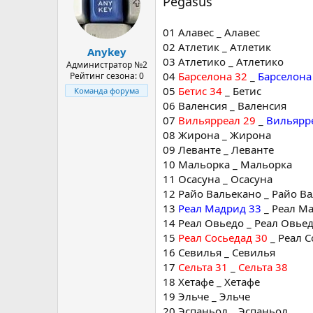
Pegasus
01 Алавес _ Алавес
02 Атлетик _ Атлетик
Anykey
03 Атлетико _ Атлетико
Администратор №2
04
Барселона 32
_
Барселона
Рейтинг сезона: 0
05
Бетис 34
_ Бетис
Команда форума
06 Валенсия _ Валенсия
07
Вильярреал 29
_
Вильярр
08 Жирона _ Жирона
09 Леванте _ Леванте
10 Мальорка _ Мальорка
11 Осасуна _ Осасуна
12 Райо Вальекано _ Райо В
13
Реал Мадрид 33
_ Реал М
14 Реал Овьедо _ Реал Овье
15
Реал Сосьедад 30
_ Реал С
16 Севилья _ Севилья
17
Сельта 31
_
Сельта 38
18 Хетафе _ Хетафе
19 Эльче _ Эльче
20 Эспаньол _ Эспаньол