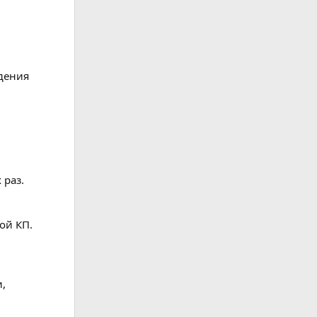
ждения
 раз.
ой КП.
,