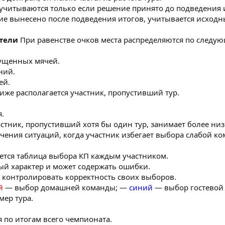
 учитываются только если решение принято до подведения и
ние вынесено после подведения итогов, учитывается исход
атели
При равенстве очков места распределяются по следу
пущенных мячей.
ний.
ей.
иже располагается участник, пропустивший тур.
я.
астник, пропустивший хотя бы один тур, занимает более низ
ючения ситуаций, когда участник избегает выбора слабой к
куется таблица выбора КП каждым участником.
ный характер и может содержать ошибки.
н контролировать корректность своих выборов.
й
— выбор домашней команды; —
синий
— выбор гостевой
ер тура.
я по итогам всего чемпионата.