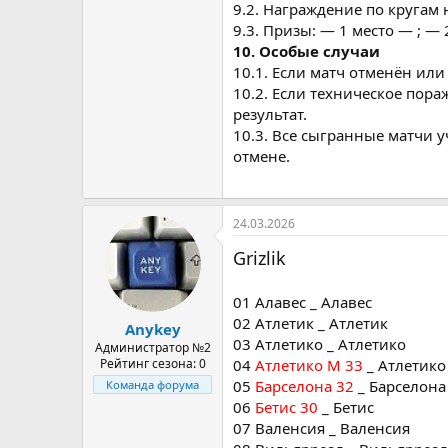
9.2. Награждение по кругам 
9.3. Призы: — 1 место — ; — 
10. Особые случаи
10.1. Если матч отменён или
10.2. Если техническое пор
результат.
10.3. Все сыгранные матчи 
отмене.
24.03.2026
Grizlik
01 Алавес _ Алавес
02 Атлетик _ Атлетик
Anykey
03 Атлетико _ Атлетико
Администратор №2
04
Атлетико М 33
_ Атлетико
Рейтинг сезона: 0
05
Барселона 32
_ Барселона
Команда форума
06
Бетис 30
_ Бетис
07 Валенсия _ Валенсия