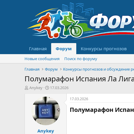
Главная
Форум
Конкурсы прогнозов
Новые сообщения
Поиск по форуму
Главная
Форум
Полумарафон Испания Ла Лига
А
Д
Anykey
17.03.2026
в
а
т
т
17.03.2026
о
а
Полумарафон Испани
р
н
т
а
е
ч
м
а
Anykey
ы
л