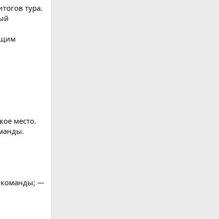
тогов тура.
ный
ющим
кое место.
оманды.
 команды; —