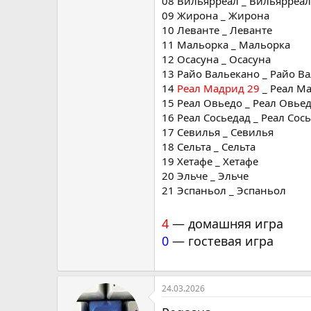
08 Вильярреал _ Вильярреал
09 Жирона _ Жирона
10 Леванте _ Леванте
11 Мальорка _ Мальорка
12 Осасуна _ Осасуна
13 Райо Вальекано _ Райо В
14
Реал Мадрид 29
_ Реал М
15 Реал Овьедо _ Реал Овье
16 Реал Сосьедад _ Реал Сос
17 Севилья _ Севилья
18 Сельта _ Сельта
19 Хетафе _ Хетафе
20 Эльче _ Эльче
21 Эспаньол _ Эспаньол
4
— домашняя игра
0
— гостевая игра
24.03.2026