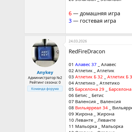
6
— домашняя игра
3
— гостевая игра
24.03.2026
RedFireDracon
01
Алавес 37
_ Алавес
02 Атлетик _ Атлетик
Anykey
03
Атлетик Б 32
_
Атлетик Б 
Администратор №2
04 Атлетико _ Атлетико
Рейтинг сезона: 0
05
Барселона 29
_
Барселона
Команда форума
06 Бетис _ Бетис
07 Валенсия _ Валенсия
08
Вильярреал 34
_ Вильярр
09 Жирона _ Жирона
10 Леванте _ Леванте
11 Мальорка _ Мальорка