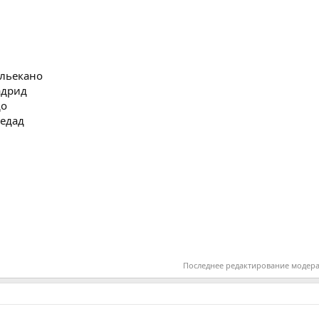
альекано
адрид
до
ьедад
Последнее редактирование модер