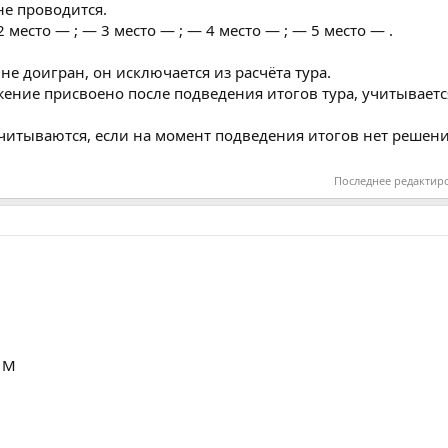
не проводится.
2 место — ; — 3 место — ; — 4 место — ; — 5 место — .
 не доигран, он исключается из расчёта тура.
ажение присвоено после подведения итогов тура, учитывает
учитываются, если на момент подведения итогов нет решени
Последнее редактир
 М