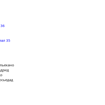
 36
еал 35
альекано
адрид
до
осьедад