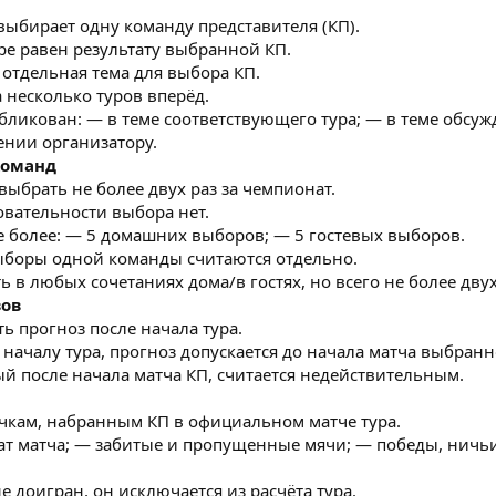
 выбирает одну команду представителя (КП).
туре равен результату выбранной КП.
я отдельная тема для выбора КП.
а несколько туров вперёд.
убликован: — в теме соответствующего тура; — в теме обсу
ении организатору.
команд
выбрать не более двух раз за чемпионат.
овательности выбора нет.
не более: — 5 домашних выборов; — 5 гостевых выборов.
выборы одной команды считаются отдельно.
 в любых сочетаниях дома/в гостях, но всего не более двух
зов
ь прогноз после начала тура.
 к началу тура, прогноз допускается до начала матча выбранн
ый после начала матча КП, считается недействительным.
очкам, набранным КП в официальном матче тура.
тат матча; — забитые и пропущенные мячи; — победы, ничьи
е доигран, он исключается из расчёта тура.