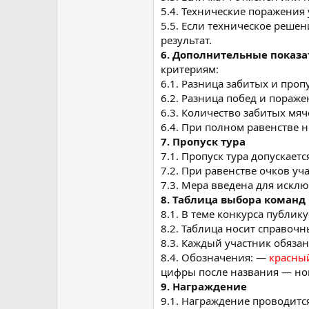
5.4. Технические поражения
5.5. Если техническое реше
результат.
6. Дополнительные показ
критериям:
6.1. Разница забитых и про
6.2. Разница побед и пораже
6.3. Количество забитых мяч
6.4. При полном равенстве н
7. Пропуск тура
7.1. Пропуск тура допускаетс
7.2. При равенстве очков уч
7.3. Мера введена для искл
8. Таблица выбора команд
8.1. В теме конкурса публи
8.2. Таблица носит справоч
8.3. Каждый участник обяза
8.4. Обозначения: —
красны
цифры после названия — ном
9. Награждение
9.1. Награждение проводитс