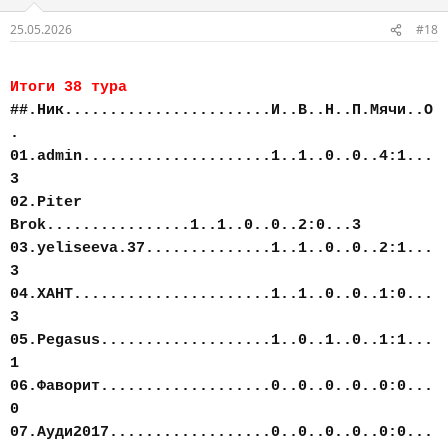
25.05.2026
#18
Итоги 38 тура
##.Ник.......................И..В..Н..П.Мячи..О
.
01.admin.....................1..1..0..0..4:1...
3
02.Piter
Brok................1..1..0..0..2:0...3
03.yeliseeva.37..............1..1..0..0..2:1...
3
04.ХАНТ......................1..1..0..0..1:0...
3
05.Pegasus...................1..0..1..0..1:1...
1
06.Фаворит...................0..0..0..0..0:0...
0
07.Ауди2017..................0..0..0..0..0:0...