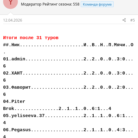
Y
Модератор
Рейтинг сезона: 558
Команда форума
12.04.2026
#5
Итоги после 31 туров
##.Ник.......................И..В..Н..П.Мячи..О
.
01.admin.....................2..2..0..0..3:0...
6
02.ХАНТ......................2..2..0..0..3:0...
6
03.Фаворит...................2..2..0..0..2:0...
6
04.Piter
Brok................2..1..1..0..6:1...4
05.yeliseeva.37..............2..1..1..0..6:1...
4
06.Pegasus...................2..1..1..0..4:3...
4