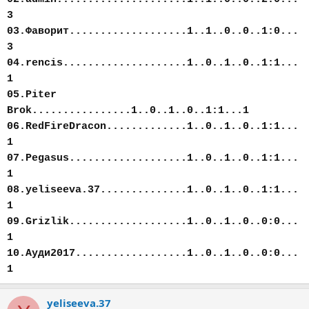
3
03.Фаворит...................1..1..0..0..1:0...
3
04.rencis....................1..0..1..0..1:1...
1
05.Piter
Brok................1..0..1..0..1:1...1
06.RedFireDracon.............1..0..1..0..1:1...
1
07.Pegasus...................1..0..1..0..1:1...
1
08.yeliseeva.37..............1..0..1..0..1:1...
1
09.Grizlik...................1..0..1..0..0:0...
1
10.Ауди2017..................1..0..1..0..0:0...
1
yeliseeva.37