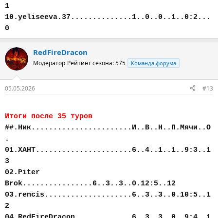
1
10.yeliseeva.37..............1..0..0..1..0:2...
0
RedFireDracon
Модератор
Рейтинг сезона: 575
Команда форума
05.05.2026
#13
Итоги после 35 туров
##.Ник.......................И..В..Н..П.Мячи..О
.
01.ХАНТ......................6..4..1..1..9:3..1
3
02.Piter
Brok................6..3..3..0.12:5..12
03.rencis....................6..3..3..0.10:5..1
2
04.RedFireDracon.............6..3..3..0..9:4..1