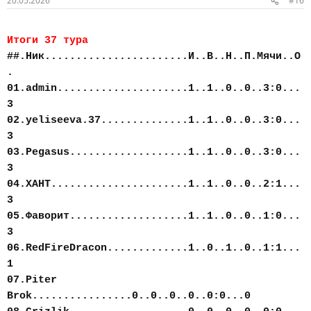
20.05.2026
#16
Итоги 37 тура
##.Ник.......................И..В..Н..П.Мячи..О
.
01.admin.....................1..1..0..0..3:0...
3
02.yeliseeva.37..............1..1..0..0..3:0...
3
03.Pegasus...................1..1..0..0..3:0...
3
04.ХАНТ......................1..1..0..0..2:1...
3
05.Фаворит...................1..1..0..0..1:0...
3
06.RedFireDracon.............1..0..1..0..1:1...
1
07.Piter
Brok................0..0..0..0..0:0...0