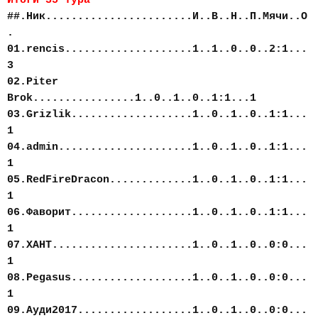
Итоги 35 тура
##.Ник.......................И..В..Н..П.Мячи..О
.
01.rencis....................1..1..0..0..2:1...
3
02.Piter
Brok................1..0..1..0..1:1...1
03.Grizlik...................1..0..1..0..1:1...
1
04.admin.....................1..0..1..0..1:1...
1
05.RedFireDracon.............1..0..1..0..1:1...
1
06.Фаворит...................1..0..1..0..1:1...
1
07.ХАНТ......................1..0..1..0..0:0...
1
08.Pegasus...................1..0..1..0..0:0...
1
09.Ауди2017..................1..0..1..0..0:0...