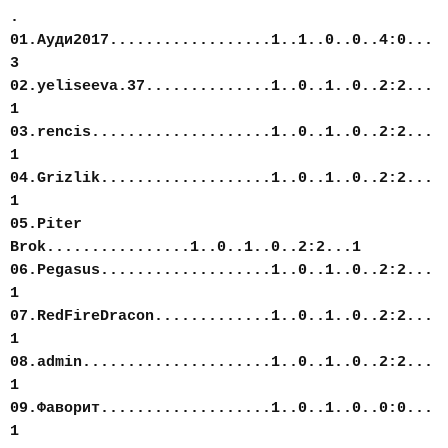
.
01.Ауди2017..................1..1..0..0..4:0...
3
02.yeliseeva.37..............1..0..1..0..2:2...
1
03.rencis....................1..0..1..0..2:2...
1
04.Grizlik...................1..0..1..0..2:2...
1
05.Piter
Brok................1..0..1..0..2:2...1
06.Pegasus...................1..0..1..0..2:2...
1
07.RedFireDracon.............1..0..1..0..2:2...
1
08.admin.....................1..0..1..0..2:2...
1
09.Фаворит...................1..0..1..0..0:0...
1