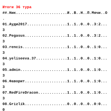
Итоги 36 тура
##.Ник.......................И..В..Н..П.Мячи..О
.
01.Ауди2017..................1..1..0..0..3:2...
3
02.Pegasus...................1..1..0..0..3:2...
3
03.rencis....................1..1..0..0..1:0...
3
04.yeliseeva.37..............1..1..0..0..1:0...
3
05.admin.....................1..1..0..0..1:0...
3
06.Фаворит...................1..1..0..0..1:0...
3
07.RedFireDracon.............1..1..0..0..1:0...
3
08.Grizlik...................0..0..0..0..0:0...
0