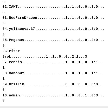
3
02.ХАНТ......................1..1..0..0..3:0...
3
03.RedFireDracon.............1..1..0..0..3:0...
3
04.yeliseeva.37..............1..1..0..0..3:0...
3
05.Pegasus...................1..1..0..0..2:0...
3
06.Piter
Brok................1..1..0..0..2:1...3
07.rencis....................1..0..1..0..1:1...
1
08.Фаворит...................1..0..1..0..1:1...
1
09.Grizlik...................0..0..0..0..0:0...
0
10.admin.....................1..0..0..1..0:3...
0