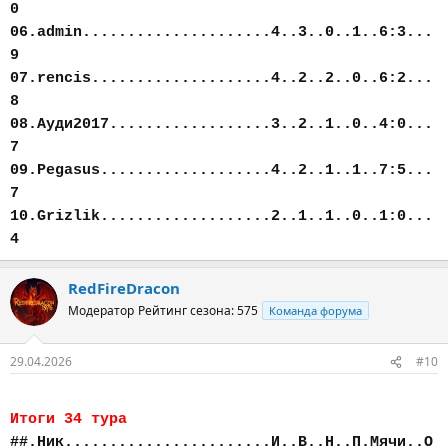
0
06.admin.....................4..3..0..1..6:3...
9
07.rencis....................4..2..2..0..6:2...
8
08.Ауди2017..................3..2..1..0..4:0...
7
09.Pegasus...................4..2..1..1..7:5...
7
10.Grizlik...................2..1..1..0..1:0...
4
RedFireDracon
Модератор
Рейтинг сезона: 575
Команда форума
29.04.2026
#10
Итоги 34 тура
##.Ник.......................И..В..Н..П.Мячи..О