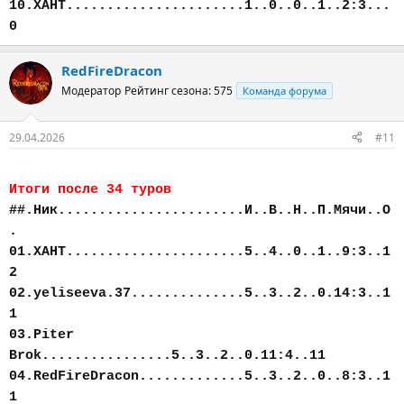
10.ХАНТ......................1..0..0..1..2:3...
0
RedFireDracon
Модератор
Рейтинг сезона: 575
Команда форума
29.04.2026
#11
Итоги после 34 туров
##.Ник.......................И..В..Н..П.Мячи..О
.
01.ХАНТ......................5..4..0..1..9:3..1
2
02.yeliseeva.37..............5..3..2..0.14:3..1
1
03.Piter
Brok................5..3..2..0.11:4..11
04.RedFireDracon.............5..3..2..0..8:3..1
1