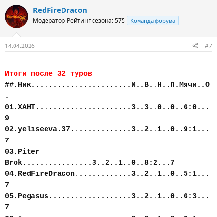
RedFireDracon
Модератор
Рейтинг сезона: 575
Команда форума
14.04.2026
#7
Итоги после 32 туров
##.Ник.......................И..В..Н..П.Мячи..О
.
01.ХАНТ......................3..3..0..0..6:0...
9
02.yeliseeva.37..............3..2..1..0..9:1...
7
03.Piter
Brok................3..2..1..0..8:2...7
04.RedFireDracon.............3..2..1..0..5:1...
7
05.Pegasus...................3..2..1..0..6:3...
7