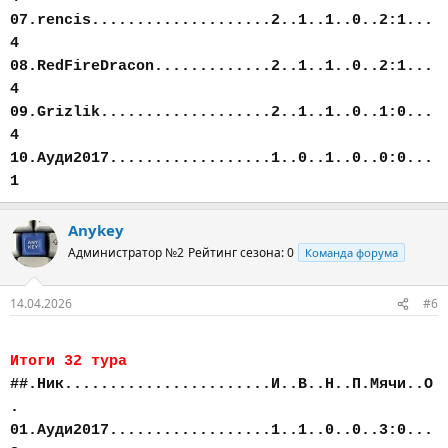
07.rencis....................2..1..1..0..2:1...
4
08.RedFireDracon.............2..1..1..0..2:1...
4
09.Grizlik...................2..1..1..0..1:0...
4
10.Ауди2017..................1..0..1..0..0:0...
1
Anykey
Администратор №2
Рейтинг сезона: 0
Команда форума
14.04.2026
#6
Итоги 32 тура
##.Ник.......................И..В..Н..П.Мячи..О
.
01.Ауди2017..................1..1..0..0..3:0...