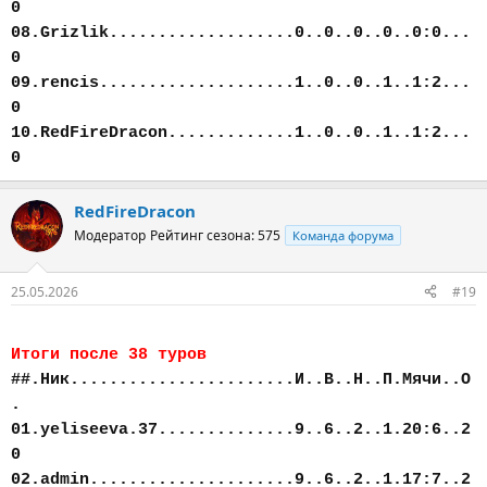
0
08.Grizlik...................0..0..0..0..0:0...
0
09.rencis....................1..0..0..1..1:2...
0
10.RedFireDracon.............1..0..0..1..1:2...
0
RedFireDracon
Модератор
Рейтинг сезона: 575
Команда форума
25.05.2026
#19
Итоги после 38 туров
##.Ник.......................И..В..Н..П.Мячи..О
.
01.yeliseeva.37..............9..6..2..1.20:6..2
0
02.admin.....................9..6..2..1.17:7..2