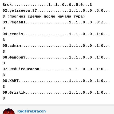
Brok................1..1..0..0..5:0...3
02.yeliseeva.37..............1..1..0..0..5:0...
3 (Прогноз сделан после начала тура)
03.Pegasus...................1..1..0..0..3:2...
3
04.rencis....................1..1..0..0..1:0...
3
05.admin.....................1..1..0..0..1:0...
3
06.Фаворит...................1..1..0..0..1:0...
3
07.RedFireDracon.............1..1..0..0..1:0...
3
08.ХАНТ......................1..1..0..0..1:0...
3
09.Grizlik...................1..1..0..0..1:0...
3
RedFireDracon