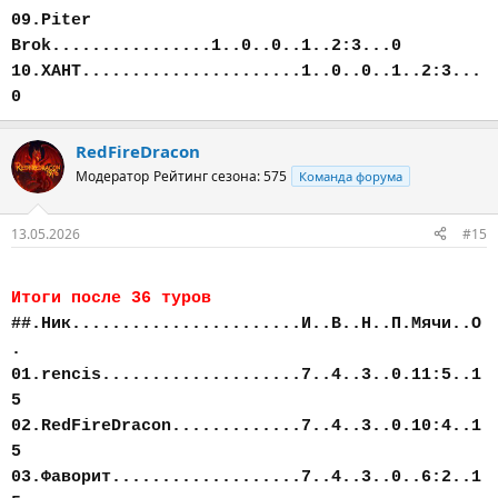
09.Piter
Brok................1..0..0..1..2:3...0
10.ХАНТ......................1..0..0..1..2:3...
0
RedFireDracon
Модератор
Рейтинг сезона: 575
Команда форума
13.05.2026
#15
Итоги после 36 туров
##.Ник.......................И..В..Н..П.Мячи..О
.
01.rencis....................7..4..3..0.11:5..1
5
02.RedFireDracon.............7..4..3..0.10:4..1
5
03.Фаворит...................7..4..3..0..6:2..1