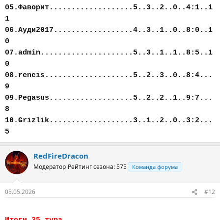
05.Фаворит...................5..3..2..0..4:1..1
1
06.Ауди2017..................4..3..1..0..8:0..1
0
07.admin.....................5..3..1..1..8:5..1
0
08.rencis....................5..2..3..0..8:4...
9
09.Pegasus...................5..2..2..1..9:7...
8
10.Grizlik...................3..1..2..0..3:2...
5
RedFireDracon
Модератор
Рейтинг сезона: 575
Команда форума
05.05.2026
#12