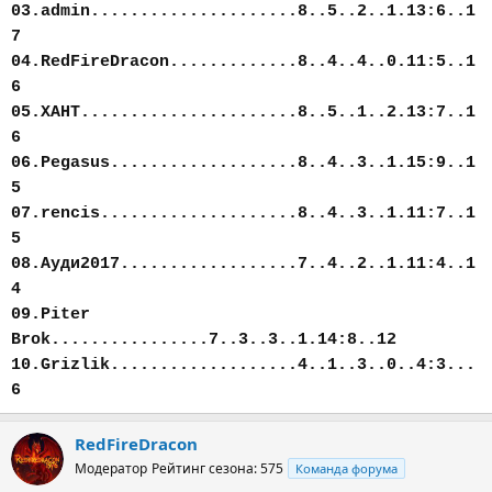
03.admin.....................8..5..2..1.13:6..1
7
04.RedFireDracon.............8..4..4..0.11:5..1
6
05.ХАНТ......................8..5..1..2.13:7..1
6
06.Pegasus...................8..4..3..1.15:9..1
5
07.rencis....................8..4..3..1.11:7..1
5
08.Ауди2017..................7..4..2..1.11:4..1
4
09.Piter
Brok................7..3..3..1.14:8..12
10.Grizlik...................4..1..3..0..4:3...
6
RedFireDracon
Модератор
Рейтинг сезона: 575
Команда форума