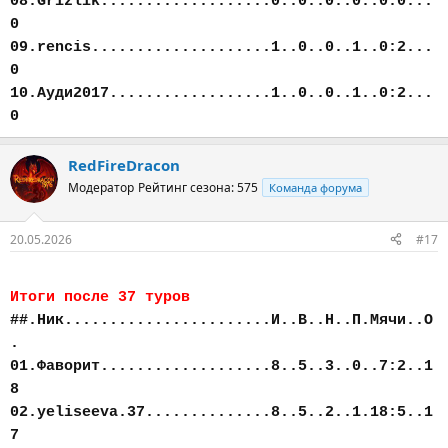
08.Grizlik...................0..0..0..0..0:0...
0
09.rencis....................1..0..0..1..0:2...
0
10.Ауди2017..................1..0..0..1..0:2...
0
RedFireDracon
Модератор
Рейтинг сезона: 575
Команда форума
20.05.2026
#17
Итоги после 37 туров
##.Ник.......................И..В..Н..П.Мячи..О
.
01.Фаворит...................8..5..3..0..7:2..1
8
02.yeliseeva.37..............8..5..2..1.18:5..1
7