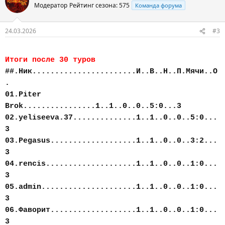
Модератор
Рейтинг сезона: 575
Команда форума
24.03.2026
#3
Итоги после 30 туров
##.Ник.......................И..В..Н..П.Мячи..О
.
01.Piter
Brok................1..1..0..0..5:0...3
02.yeliseeva.37..............1..1..0..0..5:0...
3
03.Pegasus...................1..1..0..0..3:2...
3
04.rencis....................1..1..0..0..1:0...
3
05.admin.....................1..1..0..0..1:0...
3
06.Фаворит...................1..1..0..0..1:0...
3