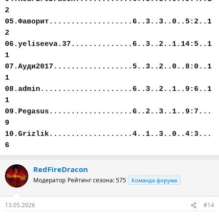
2
05.Фаворит...................6..3..3..0..5:2..1
2
06.yeliseeva.37..............6..3..2..1.14:5..1
1
07.Ауди2017..................5..3..2..0..8:0..1
1
08.admin.....................6..3..2..1..9:6..1
1
09.Pegasus...................6..2..3..1..9:7...
9
10.Grizlik...................4..1..3..0..4:3...
6
RedFireDracon
Модератор
Рейтинг сезона: 575
Команда форума
13.05.2026
#14