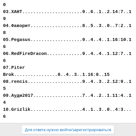
0
03.ХАНТ......................9..6..1..2.14:7..1
9
04.Фаворит...................8..5..3..0..7:2..1
8
05.Pegasus...................9..4..4..1.16:10.1
6
06.RedFireDracon.............9..4..4..1.12:7..1
6
07.Piter
Brok................8..4..3..1.16:8..15
08.rencis....................9..4..3..2.12:9..1
5
09.Ауди2017..................7..4..2..1.11:4..1
4
10.Grizlik...................4..1..3..0..4:3...
6
Для ответа нужно войти/зарегистрироваться