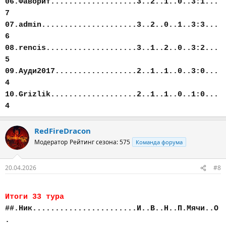
06.Фаворит...................3..2..1..0..3:1...
7
07.admin.....................3..2..0..1..3:3...
6
08.rencis....................3..1..2..0..3:2...
5
09.Ауди2017..................2..1..1..0..3:0...
4
10.Grizlik...................2..1..1..0..1:0...
4
RedFireDracon
Модератор
Рейтинг сезона: 575
Команда форума
20.04.2026
#8
Итоги 33 тура
##.Ник.......................И..В..Н..П.Мячи..О
.