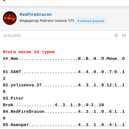
0
RedFireDracon
Модератор
Рейтинг сезона: 575
Команда форума
20.04.2026
#9
Итоги после 33 туров
##.Ник.......................И..В..Н..П.Мячи..О
.
01.ХАНТ......................4..4..0..0..7:0..1
2
02.yeliseeva.37..............4..3..1..0.12:1..1
0
03.Piter
Brok................4..3..1..0..9:2..10
04.RedFireDracon.............4..3..1..0..6:1..1
0
05.Фаворит...................4..3..1..0..4:1..1