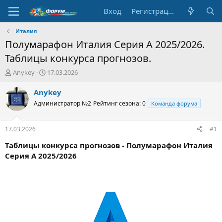
Вход
Регистрация
Италия
Полумарафон Италия Серия А 2025/2026.
Таблицы конкурса прогнозов.
А
Д
Anykey
17.03.2026
в
а
т
т
Anykey
о
а
Администратор №2
Рейтинг сезона: 0
Команда форума
р
н
т
а
е
ч
17.03.2026
#1
м
а
ы
л
Таблицы конкурса прогнозов - Полумарафон Италия
а
Серия А 2025/2026