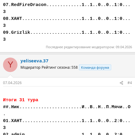
07.RedFireDracon.............1..1..0..0..1:0...
3
08.ХАНТ......................1..1..0..0..1:0...
3
09.Grizlik...................1..1..0..0..1:0...
3
Последнее редактирование модератором:
09.04.2026
yeliseeva.37
Y
Модератор
Рейтинг сезона: 558
Команда форума
07.04.2026
#4
Итоги 31 тура
##.Ник.......................И..В..Н..П.Мячи..О
.
01.ХАНТ......................1..1..0..0..2:0...
3
02.admin.....................1..1..0..0..2:0...