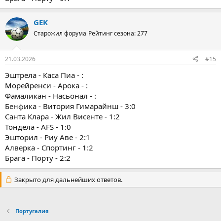
GEK
Старожил форума
Рейтинг сезона: 277
21.03.2026
#15
Эштрела - Каса Пиа - :
Морейренси - Арока - :
Фамаликан - Насьонал - :
Бенфика - Витория Гимарайнш - 3:0
Санта Клара - Жил Висенте - 1:2
Тондела - AFS - 1:0
Эшторил - Риу Аве - 2:1
Алверка - Спортинг - 1:2
Брага - Порту - 2:2
Закрыто для дальнейших ответов.
Португалия