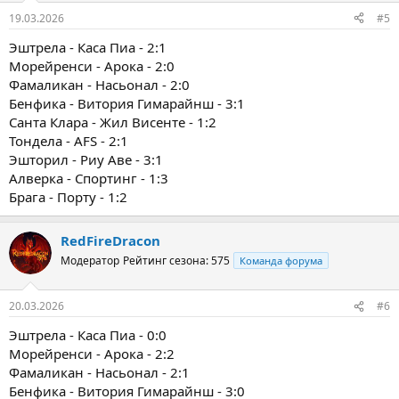
19.03.2026
#5
Эштрела - Каса Пиа - 2:1
Морейренси - Арока - 2:0
Фамаликан - Насьонал - 2:0
Бенфика - Витория Гимарайнш - 3:1
Санта Клара - Жил Висенте - 1:2
Тондела - AFS - 2:1
Эшторил - Риу Аве - 3:1
Алверка - Спортинг - 1:3
Брага - Порту - 1:2
RedFireDracon
Модератор
Рейтинг сезона: 575
Команда форума
20.03.2026
#6
Эштрела - Каса Пиа - 0:0
Морейренси - Арока - 2:2
Фамаликан - Насьонал - 2:1
Бенфика - Витория Гимарайнш - 3:0