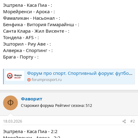
Эштрела - Каса Пиа - :
Морейренси - Арока - :
Фамаликан - Насьонал - :
Бенфика - Витория Гимарайнш - :
Санта Клара - Жил Висенте - :
Тондела - AFS - :
Эшторил - Риу Аве - :
Алверка - Спортинг - :
Брага - Порту - :
Форум про спорт. Спортивный форум: футбол, хоккей, биатлон, теннис. Конкурс прогнозов
forumprosport.ru
Фаворит
Ф
Старожил форума
Рейтинг сезона: 512
18.03.2026
#2
Эштрела - Каса Пиа - 2:2
Морейренси - Арока - 2:2