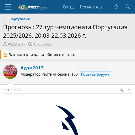
Вход
Регистрация
Португалия
Прогнозы: 27 тур чемпионата Португалия
2025/2026. 20.03-22.03.2026 г.
А
Д
Ауди2017
13.03.2026
в
а
т
Закрыто для дальнейших ответов.
т
о
а
р
н
Ауди2017
т
а
Модератор
Рейтинг сезона: 160
Команда форума
е
ч
м
а
ы
л
13.03.2026
#1
а