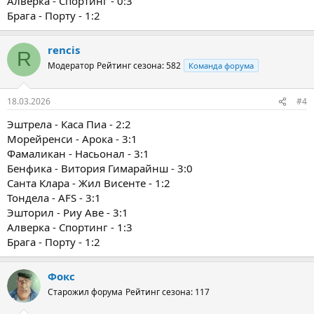
Алверка - Спортинг - 0:3
Брага - Порту - 1:2
rencis
R
Модератор
Рейтинг сезона: 582
Команда форума
18.03.2026
#4
Эштрела - Каса Пиа - 2:2
Морейренси - Арока - 3:1
Фамаликан - Насьонал - 3:1
Бенфика - Витория Гимарайнш - 3:0
Санта Клара - Жил Висенте - 1:2
Тондела - AFS - 3:1
Эшторил - Риу Аве - 3:1
Алверка - Спортинг - 1:3
Брага - Порту - 1:2
Фокс
Старожил форума
Рейтинг сезона: 117