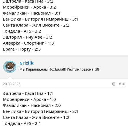
Эштрела - Каса Пиа - 3:2
Морейренси - Арока - 3:2
Фамаликан - Насьонал - 3:1
Бенфика - Витория Гимарайнш - 3:1
Санта Клара - Жил Висенте - 2:2
Тондела - AFS - 3:2
Эшторил - Риу Аве - 3:2
Алверка - Спортинг - 1:3
Брага - Порту - 2:3
Grizlik
Мы Карьяла,нам ПохЪяла!!!
Рейтинг сезона: 38
20.03.2026
#10
Эштрела - Каса Пиа - 1:1
Морейренси - Арока - 1:0
Фамаликан - Насьонал - 2:0
Бенфика - Витория Гимарайнш - 3:1
Санта Клара - Жил Висенте - 1:2
Тондела - AFS - 2:1