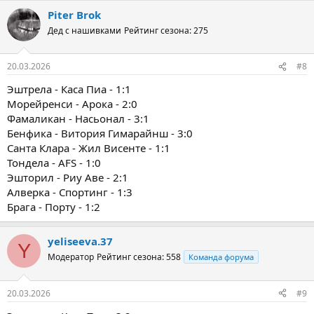
Piter Brok
Дед с нашивками
Рейтинг сезона: 275
20.03.2026
#8
Эштрела - Каса Пиа - 1:1
Морейренси - Арока - 2:0
Фамаликан - Насьонал - 3:1
Бенфика - Витория Гимарайнш - 3:0
Санта Клара - Жил Висенте - 1:1
Тондела - AFS - 1:0
Эшторил - Риу Аве - 2:1
Алверка - Спортинг - 1:3
Брага - Порту - 1:2
yeliseeva.37
Y
Модератор
Рейтинг сезона: 558
Команда форума
20.03.2026
#9