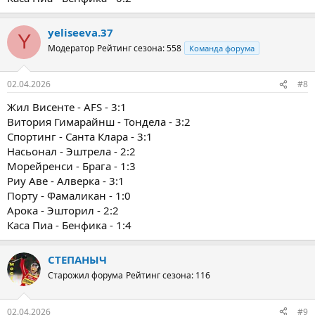
yeliseeva.37
Y
Модератор
Рейтинг сезона: 558
Команда форума
02.04.2026
#8
Жил Висенте - AFS - 3:1
Витория Гимарайнш - Тондела - 3:2
Спортинг - Санта Клара - 3:1
Насьонал - Эштрела - 2:2
Морейренси - Брага - 1:3
Риу Аве - Алверка - 3:1
Порту - Фамаликан - 1:0
Арока - Эшторил - 2:2
Каса Пиа - Бенфика - 1:4
СТЕПАНЫЧ
Старожил форума
Рейтинг сезона: 116
02.04.2026
#9