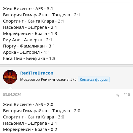
Жил Висенте - AFS - 3:1
Витория Гимарайнш - Тондела - 2:1
Спортинг - Санта Клара - 3:1
Насьонал - Эштрела - 2:1
Морейренси - Брага - 1:3
Риу Аве - Алверка - 2:1
Порту - Фамаликан - 3:1
Арока - Эшторил - 1:1
Каса Пиа - Бенфика - 1:3
RedFireDracon
Модератор
Рейтинг сезона: 575
Команда форума
03.04.2026
#10
Жил Висенте - AFS - 2:0
Витория Гимарайнш - Тондела - 2:0
Спортинг - Санта Клара - 3:0
Насьонал - Эштрела - 2:1
Морейренси - Брага - 0:2