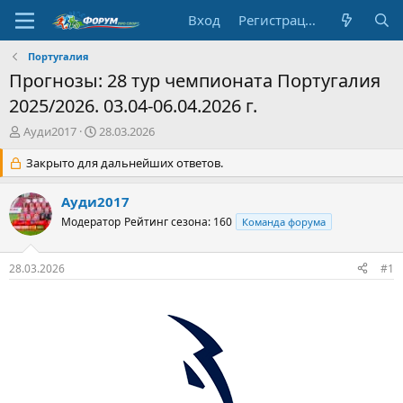
Вход
Регистрация
Португалия
Прогнозы: 28 тур чемпионата Португалия
2025/2026. 03.04-06.04.2026 г.
А
Д
Ауди2017
28.03.2026
в
а
т
Закрыто для дальнейших ответов.
т
о
а
р
н
Ауди2017
т
а
Модератор
Рейтинг сезона: 160
Команда форума
е
ч
м
а
ы
л
28.03.2026
#1
а