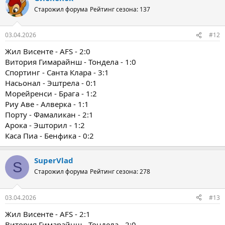
Старожил форума
Рейтинг сезона: 137
03.04.2026
#12
Жил Висенте - AFS - 2:0
Витория Гимарайнш - Тондела - 1:0
Спортинг - Санта Клара - 3:1
Насьонал - Эштрела - 0:1
Морейренси - Брага - 1:2
Риу Аве - Алверка - 1:1
Порту - Фамаликан - 2:1
Арока - Эшторил - 1:2
Каса Пиа - Бенфика - 0:2
SuperVlad
S
Старожил форума
Рейтинг сезона: 278
03.04.2026
#13
Жил Висенте - AFS - 2:1
Витория Гимарайнш - Тондела - 2:0