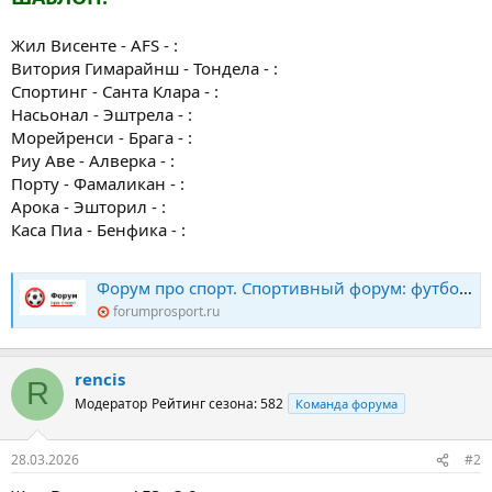
Жил Висенте - AFS - :
Витория Гимарайнш - Тондела - :
Спортинг - Санта Клара - :
Насьонал - Эштрела - :
Морейренси - Брага - :
Риу Аве - Алверка - :
Порту - Фамаликан - :
Арока - Эшторил - :
Каса Пиа - Бенфика - :
Форум про спорт. Спортивный форум: футбол, хоккей, биатлон, теннис. Конкурс прогнозов
forumprosport.ru
rencis
R
Модератор
Рейтинг сезона: 582
Команда форума
28.03.2026
#2