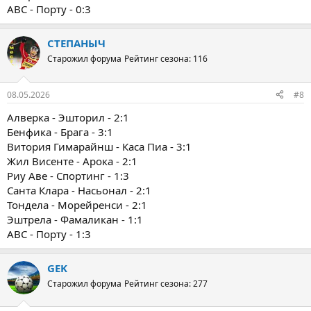
ABC - Порту - 0:3
СТЕПАНЫЧ
Старожил форума
Рейтинг сезона: 116
08.05.2026
#8
Алверка - Эшторил - 2:1
Бенфика - Брага - 3:1
Витория Гимарайнш - Каса Пиа - 3:1
Жил Висенте - Арока - 2:1
Риу Аве - Спортинг - 1:3
Санта Клара - Насьонал - 2:1
Тондела - Морейренси - 2:1
Эштрела - Фамаликан - 1:1
ABC - Порту - 1:3
GEK
Старожил форума
Рейтинг сезона: 277