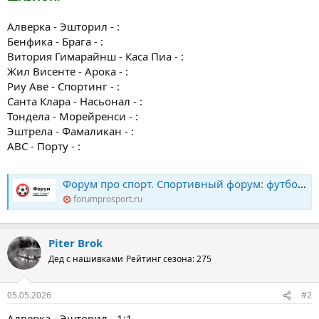
Алверка - Эшторил - :
Бенфика - Брага - :
Витория Гимарайнш - Каса Пиа - :
Жил Висенте - Арока - :
Риу Аве - Спортинг - :
Санта Клара - Насьонал - :
Тондела - Морейренси - :
Эштрела - Фамаликан - :
ABC - Порту - :
Форум про спорт. Спортивный форум: футбол, хоккей, биатлон, теннис. Конкурс прогнозов
forumprosport.ru
Piter Brok
Дед с нашивками
Рейтинг сезона: 275
05.05.2026
#2
Алверка - Эшторил - 1:1