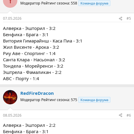
Y
Модератор
Рейтинг сезона: 558
Команда форума
07.05.2026
#5
Алверка - Эшторил - 3:2
Бенфика - Брага - 3:1
Витория Гимарайнш - Каса Пиа - 3:1
Жил Висенте - Арока - 3:2
Риу Аве - Спортинг - 1:4
Санта Клара - Насьонал - 3:2
Тондела - Морейренси - 3:2
Эштрела - Фамаликан - 2:2
ABC - Порту - 1:4
RedFireDracon
Модератор
Рейтинг сезона: 575
Команда форума
08.05.2026
#6
Алверка - Эшторил - 2:2
Бенфика - Брага - 3:1