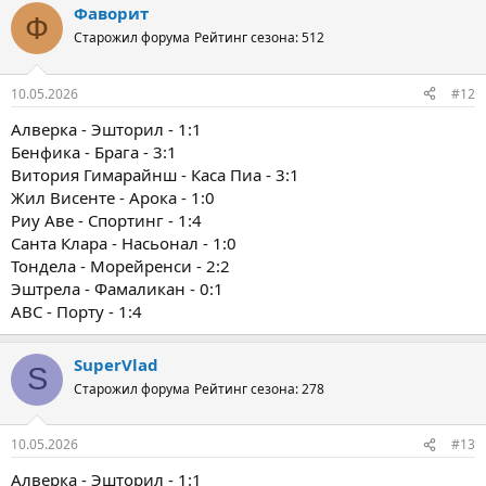
Фаворит
Ф
Старожил форума
Рейтинг сезона: 512
10.05.2026
#12
Алверка - Эшторил - 1:1
Бенфика - Брага - 3:1
Витория Гимарайнш - Каса Пиа - 3:1
Жил Висенте - Арока - 1:0
Риу Аве - Спортинг - 1:4
Санта Клара - Насьонал - 1:0
Тондела - Морейренси - 2:2
Эштрела - Фамаликан - 0:1
ABC - Порту - 1:4
SuperVlad
S
Старожил форума
Рейтинг сезона: 278
10.05.2026
#13
Алверка - Эшторил - 1:1