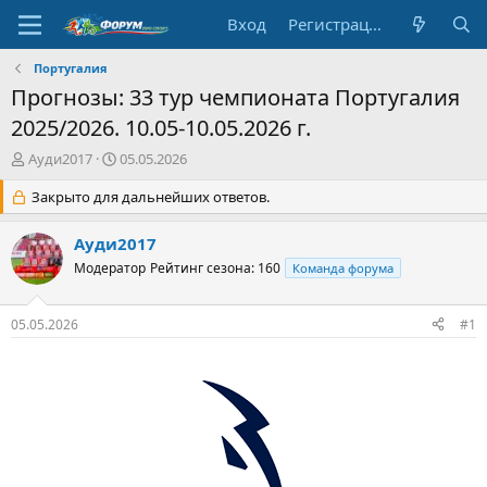
Вход
Регистрация
Португалия
Прогнозы: 33 тур чемпионата Португалия
2025/2026. 10.05-10.05.2026 г.
А
Д
Ауди2017
05.05.2026
в
а
т
Закрыто для дальнейших ответов.
т
о
а
р
н
Ауди2017
т
а
Модератор
Рейтинг сезона: 160
Команда форума
е
ч
м
а
ы
л
05.05.2026
#1
а