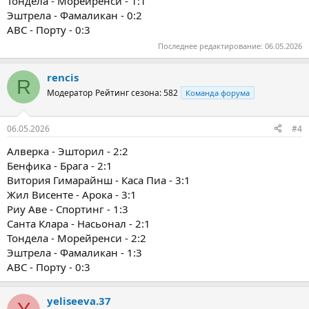
Тондела - Морейренси - 1:1
Эштрела - Фамаликан - 0:2
ABC - Порту - 0:3
Последнее редактирование:
06.05.2026
rencis
R
Модератор
Рейтинг сезона: 582
Команда форума
06.05.2026
#4
Алверка - Эшторил - 2:2
Бенфика - Брага - 2:1
Витория Гимарайнш - Каса Пиа - 3:1
Жил Висенте - Арока - 3:1
Риу Аве - Спортинг - 1:3
Санта Клара - Насьонал - 2:1
Тондела - Морейренси - 2:2
Эштрела - Фамаликан - 1:3
ABC - Порту - 0:3
yeliseeva.37