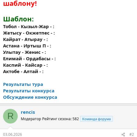
шаблону!
Шаблон:
Тобол - Кызыл-Жар - :
Жетысу - Окжетпес - :
Кайрат - Атырау - :
Астана - Иртыш П - :
Улытау - Женис - :
Елимай - Ордабасы - :
Каспий - Кайсар - :
Актобе - Алтай - :
Результаты тура
Результаты конкурса
Обсуждение конкурса
rencis
R
Модератор
Рейтинг сезона: 582
Команда форума
03.06.2026
#2