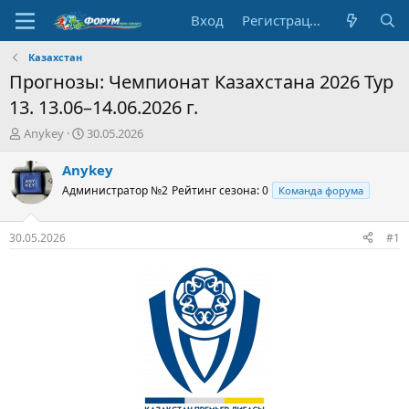
Вход
Регистрация
Казахстан
Прогнозы: Чемпионат Казахстана 2026 Тур
13. 13.06–14.06.2026 г.
А
Д
Anykey
30.05.2026
в
а
т
т
Anykey
о
а
Администратор №2
Рейтинг сезона: 0
Команда форума
р
н
т
а
е
ч
30.05.2026
#1
м
а
ы
л
а