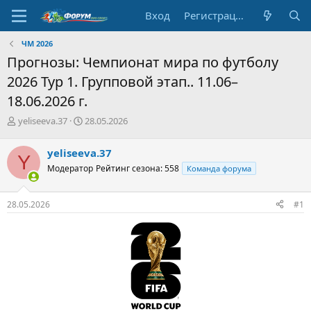
Вход
Регистрация
ЧМ 2026
Прогнозы: Чемпионат мира по футболу
2026 Тур 1. Групповой этап.. 11.06–
18.06.2026 г.
А
Д
yeliseeva.37
28.05.2026
в
а
т
т
yeliseeva.37
Y
о
а
Модератор
Рейтинг сезона: 558
Команда форума
р
н
т
а
е
ч
28.05.2026
#1
м
а
ы
л
а