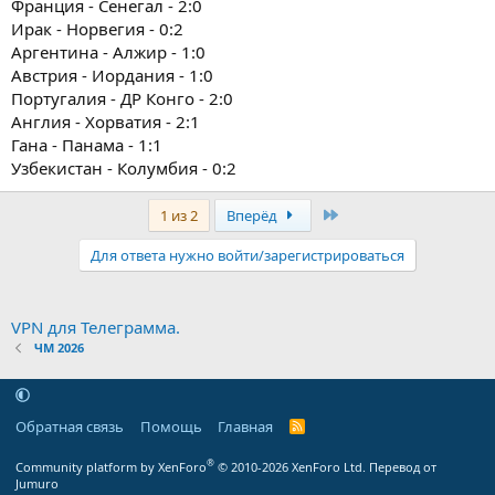
Франция - Сенегал - 2:0
Ирак - Норвегия - 0:2
Аргентина - Алжир - 1:0
Австрия - Иордания - 1:0
Португалия - ДР Конго - 2:0
Англия - Хорватия - 2:1
Гана - Панама - 1:1
Узбекистан - Колумбия - 0:2
Последняя
1 из 2
Вперёд
Для ответа нужно войти/зарегистрироваться
VPN для Телеграмма.
ЧМ 2026
Обратная связь
Помощь
Главная
R
S
S
®
Community platform by XenForo
© 2010-2026 XenForo Ltd.
Перевод от
Jumuro