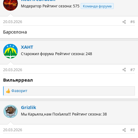
Модератор
Рейтинг сезона: 575
Команда форума
20.03.2026
#6
Барселона
ХАНТ
Старожил форума
Рейтинг сезона: 248
20.03.2026
#7
Вильярреал
Фаворит
Р
е
а
Grizlik
к
ц
Мы Карьяла,нам ПохЪяла!!!
Рейтинг сезона: 38
и
и
:
20.03.2026
#8