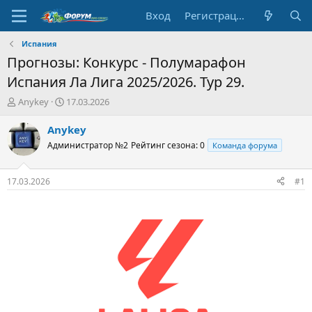
Вход
Регистрация
Испания
Прогнозы: Конкурс - Полумарафон
Испания Ла Лига 2025/2026. Тур 29.
А
Д
Anykey
17.03.2026
в
а
т
т
Anykey
о
а
Администратор №2
Рейтинг сезона: 0
Команда форума
р
н
т
а
е
ч
17.03.2026
#1
м
а
ы
л
а