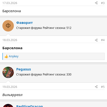
17.03.2026
#3
Барселона
Фаворит
Ф
Старожил форума
Рейтинг сезона: 512
18.03.2026
#4
Барселона
Anykey
Р
е
а
Pegasus
к
ц
Старожил форума
Рейтинг сезона: 330
и
и
:
19.03.2026
#5
Вильярреал
RedFireDracon