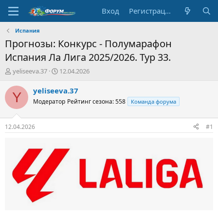
Вход
Регистрация
Испания
Прогнозы: Конкурс - Полумарафон
Испания Ла Лига 2025/2026. Тур 33.
А
Д
yeliseeva.37
12.04.2026
в
а
т
т
yeliseeva.37
Y
о
а
Модератор
Рейтинг сезона: 558
Команда форума
р
н
т
а
е
ч
12.04.2026
#1
м
а
ы
л
а