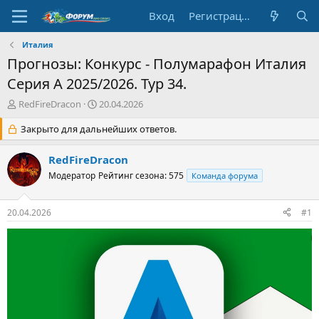
Вход
Регистрация
Италия
Прогнозы: Конкурс - Полумарафон Италия
Серия A 2025/2026. Тур 34.
А
Д
RedFireDracon
20.04.2026
в
а
т
Закрыто для дальнейших ответов.
т
о
а
р
н
RedFireDracon
т
а
Модератор
Рейтинг сезона: 575
Команда форума
е
ч
м
а
ы
л
20.04.2026
#1
а