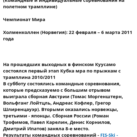
(Командные и индивидуальные соревнования на
полетном трамплине)
Чемпионат Мира
Холменколлен (Норвегия): 22 февраля – 6 марта 2011
года
На прошедших выходных в финском Куусамо
состоялся первый этап Кубка мра по прыжкам с
трамплина 2010/2011
В субботу состоялись командные соревнования,
которые предсказуемо с большим отрывом
выиграла сборная Австрии (Томас Моргенштерн,
Вольфганг Лойтцль, Андреас Кофлер, Грегор
Шлиренцауэр). Вторыми оказались норвежцы,
третьими - японцы. Сборная России (Роман
Трофимов, Павел Карелин, Денис Корнилов,
Дмитрий Ипатов) заняла 8-е место.
Результаты командных соревнований -
FIS-Ski -