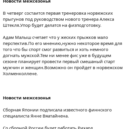
Новости межсезонья
В четверг состаится первая тренеровка норвежских
прыгунов под руководством нового тренера Алекса
Штекля.Упор будет делатся на физподготовку.
Адам Малыш счетает что у жеских прыжков мало
перспектив.По его мнению,нужно некоторое время для
того что бы спорт смог развиться и хоть немного
догнать мужской.Тем ни менее фис уже в будущем
сезоне планирует провести первый смешаный старт
мужчин и женщин.Возможно он пройдет в норвежском
Холменколлене.
Новости межсезонья
Сборная Японии подписала известного финнского
специалиста Янне Вяатайнена.
Со сборной России будет работать Рихард