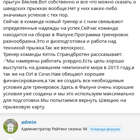
прыгун Бёклев.Вот собственно и все что можно сказать о
шведских прыжках вообще.Нет у них каких-либо
значимых успехов с тех пор.
Сейчас в команде новый тренер и с ним связывают
определенные надежды на успех.Сейчас команда
находится на сборах в Фалуне.Программа тренеровок
разнообразна.Это и физподготовка и работа над
техникой прыжка.Так же велокросс.
Тренер команды Кетль Страндбротен рассказывает:
-"Мы намерены работать усердно.Есть цель-хорошо
выступить на домашнем чемпионате мира в 2015 году,а
так же на ОИ в Сочи.Нам обещают хорошее
финансирование,а так же создать все необходимые
условия для тренеровок.Здесь в Фалуне очень хорошие
условия уже созданы и мы это используем максимально
для подготовки.Мы попытаемся вернуть Швецию на
прыжковую карту.
admin
Администратор
Рейтинг сезона: 94
Команда форума