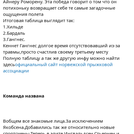
Айнеру Роморену. Эта победа говорит о том что он
потихоньку возвращает себе те самые загадочные
ощущения полета
Итоговая таблица выглядит так:
1.Хильде
2.Бардаль
3.Гангнес.
Кеннет Гангнес долгое время отсутствовавший из-за
травмы,просто счастлив своему третьему месту
Полную таблицу а так же другую инфу можно найти
здесь
официальный сайт норвежской прыжковой
ассоциации
Команда названа
Вобщем все знакомые лица.За исключением
Якобсена.Добавились так же относительно новые
спортсмены.Теперь в элите Ингвальдсен,Стьернен и