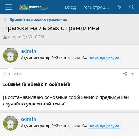
Вход
Регистрация
Прыжки на лыжах с трамплина
Прыжки на лыжах с трамплина
А
Д
admin
30.10.2011
в
а
т
т
admin
о
а
Администратор
Рейтинг сезона: 94
Команда форума
р
н
т
а
е
ч
30.10.2011
#1
м
а
ы
л
Ïðûæêè íà ëûæàõ ñ òðàìïëèíà
а
[Восстанавилваю основные сообщения с предыдущей
случайно удаленной темы]
admin
Администратор
Рейтинг сезона: 94
Команда форума