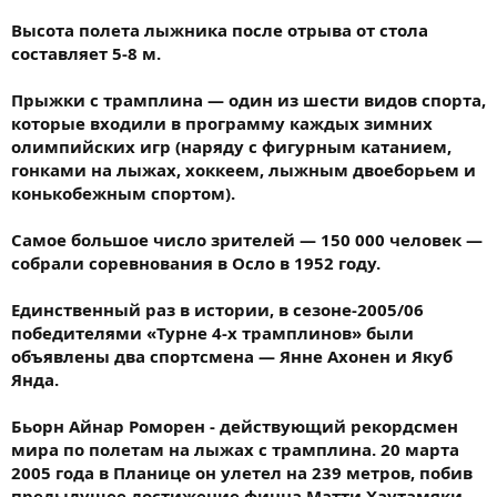
Высота полета лыжника после отрыва от стола
составляет 5-8 м.
Прыжки с трамплина — один из шести видов спорта,
которые входили в программу каждых зимних
олимпийских игр (наряду с фигурным катанием,
гонками на лыжах, хоккеем, лыжным двоеборьем и
конькобежным спортом).
Самое большое число зрителей — 150 000 человек —
собрали соревнования в Осло в 1952 году.
Единственный раз в истории, в сезоне-2005/06
победителями «Турне 4-х трамплинов» были
объявлены два спортсмена — Янне Ахонен и Якуб
Янда.
Бьорн Айнар Роморен - действующий рекордсмен
мира по полетам на лыжах с трамплина. 20 марта
2005 года в Планице он улетел на 239 метров, побив
предыдущее достижение финна Матти Хаутамяки.