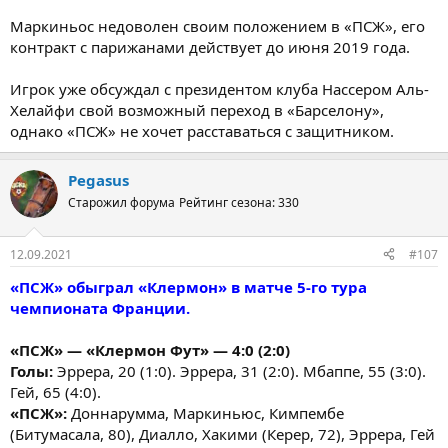
Маркиньос недоволен своим положением в «ПСЖ», его
контракт с парижанами действует до июня 2019 года.
Игрок уже обсуждал с президентом клуба Нассером Аль-
Хелайфи свой возможный переход в «Барселону»,
однако «ПСЖ» не хочет расставаться с защитником.
Pegasus
Старожил форума
Рейтинг сезона: 330
12.09.2021
#107
«ПСЖ» обыграл «Клермон» в матче 5-го тура
чемпионата Франции.
«ПСЖ» — «Клермон Фут» — 4:0 (2:0)
Голы:
Эррера, 20 (1:0). Эррера, 31 (2:0). Мбаппе, 55 (3:0).
Гей, 65 (4:0).
«ПСЖ»:
Доннарумма, Маркиньюс, Кимпембе
(Битумасала, 80), Диалло, Хакими (Керер, 72), Эррера, Гей