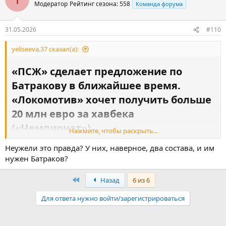
Модератор
Рейтинг сезона: 558
Команда форума
31.05.2026
#110
yeliseeva.37 сказал(а):
«ПСЖ» сделает предложение по
Батракову в ближайшее время.
«Локомотив» хочет получить больше
20 млн евро за хавбека
(«Чемпионат»)​
Нажмите, чтобы раскрыть...
«ПСЖ» в скором времени сделает предложение по трансферу
Неужели это правда? У них, наверное, два состава, и им
Батракова.
нужен Батраков?
«ПСЖ» планирует в ближайшее время сделать официальное
предложение по трансферу полузащитника «
Локомотива
»
Первый
Назад
6 из 6
Алексея Батракова
, сообщает «Чемпионат» со ссылкой на
источник, знакомый с ситуацией.
Для ответа нужно войти/зарегистрироваться
Московский клуб намерен получить за игрока больше, чем
сумма отступных в 20 млн евро, из которых 4 млн полагаются