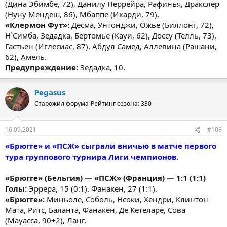
(Дина Эбимбе, 72), Данилу Перрейра, Рафинья, Дракслер
(Нуну Мендеш, 86), Мбаппе (Икарди, 79).
«Клермон Фут»:
Десма, Унтонджи, Ожье (Биллонг, 72),
Н`Симба, Зедадка, Бертомье (Кауи, 62), Доссу (Телль, 73),
Гастьен (Иглесиас, 87), Абдул Самед, Аллевина (Рашани,
62), Амель.
Предупреждение:
Зедадка, 10.
Pegasus
Старожил форума
Рейтинг сезона: 330
16.09.2021
#108
«Брюгге» и «ПСЖ» сыграли вничью в матче первого
тура группового турнира Лиги чемпионов.
«Брюгге» (Бельгия) — «ПСЖ» (Франция) — 1:1 (1:1)
Голы:
Эррера, 15 (0:1). Фанакен, 27 (1:1).
«Брюгге»:
Миньоле, Соболь, Нсоки, Хендри, Клинтон
Мата, Ритс, Баланта, Фанакен, Де Кетеларе, Сова
(Мауасса, 90+2), Ланг.