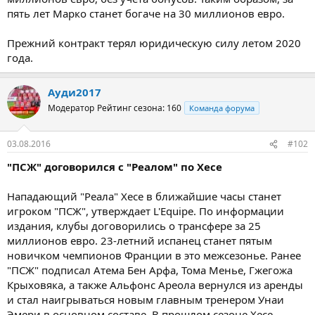
пять лет Марко станет богаче на 30 миллионов евро.
Прежний контракт терял юридическую силу летом 2020
года.
Ауди2017
Модератор
Рейтинг сезона: 160
Команда форума
03.08.2016
#102
"ПСЖ" договорился с "Реалом" по Хесе
Нападающий "Реала" Хесе в ближайшие часы станет
игроком "ПСЖ", утверждает L'Equipe. По информации
издания, клубы договорились о трансфере за 25
миллионов евро. 23-летний испанец станет пятым
новичком чемпионов Франции в это межсезонье. Ранее
"ПСЖ" подписал Атема Бен Арфа, Тома Менье, Гжегожа
Крыховяка, а также Альфонс Ареола вернулся из аренды
и стал наигрываться новым главным тренером Унаи
Эмери в основном составе. В прошлом сезоне Хесе