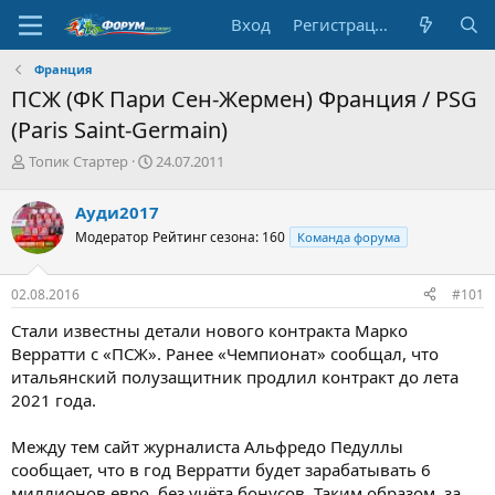
Вход
Регистрация
Франция
ПСЖ (ФК Пари Cен-Жермен) Франция / PSG
(Paris Saint-Germain)
А
Д
Топик Стартер
24.07.2011
в
а
т
т
Ауди2017
о
а
Модератор
Рейтинг сезона: 160
Команда форума
р
н
т
а
е
ч
02.08.2016
#101
м
а
ы
л
Стали известны детали нового контракта Марко
а
Верратти с «ПСЖ». Ранее «Чемпионат» сообщал, что
итальянский полузащитник продлил контракт до лета
2021 года.
Между тем сайт журналиста Альфредо Педуллы
сообщает, что в год Верратти будет зарабатывать 6
миллионов евро, без учёта бонусов. Таким образом, за