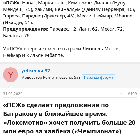
«ПСЖ»:
Навас, Маркиньюс, Кимпембе, Диалло (Нуну
Мендеш, 75), Хакими, Вейналдум (Данилу Перрейра, 46),
Эррера, Паредес (Дракслер, 46), Месси, Неймар, Мбаппе
(Икарди, 51).
Предупреждения:
Паредес, 12. Ланг, 62. Месси, 72.
Баланта, 76.
У «ПСЖ» впервые вместе сыграли Лионель Месси,
Неймар и Кильян Мбаппе.
yeliseeva.37
Y
Модератор
Рейтинг сезона: 558
Команда форума
31.05.2026
#109
«ПСЖ» сделает предложение по
Батракову в ближайшее время.
«Локомотив» хочет получить больше 20
млн евро за хавбека («Чемпионат»)​