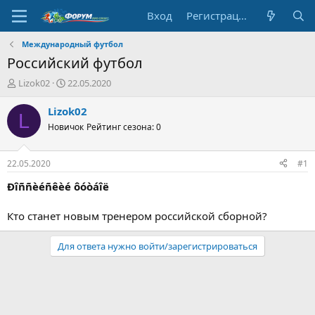
Вход
Регистрация
Международный футбол
Российский футбол
А
Д
Lizok02
22.05.2020
в
а
т
т
Lizok02
L
о
а
Новичок
Рейтинг сезона: 0
р
н
т
а
е
ч
22.05.2020
#1
м
а
ы
л
Ðîññèéñêèé ôóòáîë
а
Кто станет новым тренером российской сборной?
Для ответа нужно войти/зарегистрироваться