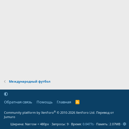
Международный футбол
Обратная связь
Помощь
Главная
R
S
S
®
Community platform by XenForo
© 2010-2026 XenForo Ltd.
Перевод от
Jumuro
Ширина
Запросы
9
Время
0.0477s
Память
2.07MB