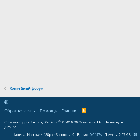
Хоккейный форум
Обратная связь
Помощь
Главная
R
S
S
®
Community platform by XenForo
© 2010-2026 XenForo Ltd.
Перевод от
Jumuro
Ширина
Запросы
9
Время
0.0457s
Память
2.07MB