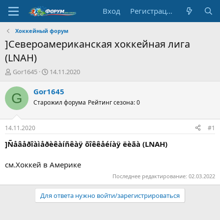
Вход
Регистрация
Хоккейный форум
]Североамериканская хоккейная лига
(LNAH)
А
Д
Gor1645
14.11.2020
в
а
т
т
Gor1645
G
о
а
Старожил форума
Рейтинг сезона: 0
р
н
т
а
е
ч
14.11.2020
#1
м
а
ы
л
]Ñåâåðîàìåðèêàíñêàÿ õîêêåéíàÿ ëèãà (LNAH)
а
см.Хоккей в Америке
Последнее редактирование:
02.03.2022
Для ответа нужно войти/зарегистрироваться