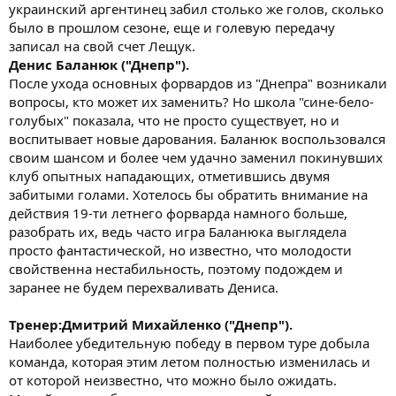
украинский аргентинец забил столько же голов, сколько
было в прошлом сезоне, еще и голевую передачу
записал на свой счет Лещук.
Денис Баланюк ("Днепр").
После ухода основных форвардов из "Днепра" возникали
вопросы, кто может их заменить? Но школа "сине-бело-
голубых" показала, что не просто существует, но и
воспитывает новые дарования. Баланюк воспользовался
своим шансом и более чем удачно заменил покинувших
клуб опытных нападающих, отметившись двумя
забитыми голами. Хотелось бы обратить внимание на
действия 19-ти летнего форварда намного больше,
разобрать их, ведь часто игра Баланюка выглядела
просто фантастической, но известно, что молодости
свойственна нестабильность, поэтому подождем и
заранее не будем перехваливать Дениса.
Тренер:Дмитрий Михайленко ("Днепр").
Наиболее убедительную победу в первом туре добыла
команда, которая этим летом полностью изменилась и
от которой неизвестно, что можно было ожидать.