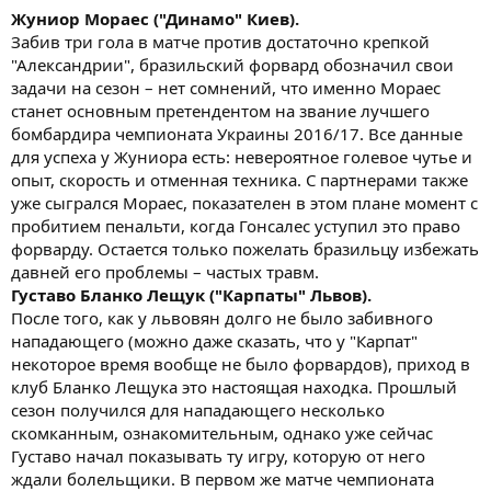
Жуниор Мораес ("Динамо" Киев).
Забив три гола в матче против достаточно крепкой
"Александрии", бразильский форвард обозначил свои
задачи на сезон – нет сомнений, что именно Мораес
станет основным претендентом на звание лучшего
бомбардира чемпионата Украины 2016/17. Все данные
для успеха у Жуниора есть: невероятное голевое чутье и
опыт, скорость и отменная техника. С партнерами также
уже сыгрался Мораес, показателен в этом плане момент с
пробитием пенальти, когда Гонсалес уступил это право
форварду. Остается только пожелать бразильцу избежать
давней его проблемы – частых травм.
Густаво Бланко Лещук ("Карпаты" Львов).
После того, как у львовян долго не было забивного
нападающего (можно даже сказать, что у "Карпат"
некоторое время вообще не было форвардов), приход в
клуб Бланко Лещука это настоящая находка. Прошлый
сезон получился для нападающего несколько
скомканным, ознакомительным, однако уже сейчас
Густаво начал показывать ту игру, которую от него
ждали болельщики. В первом же матче чемпионата