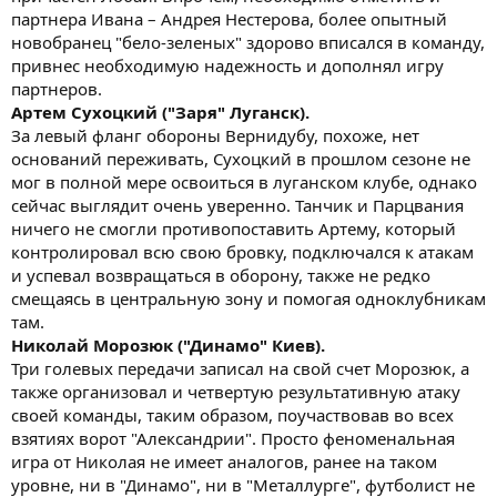
партнера Ивана – Андрея Нестерова, более опытный
новобранец "бело-зеленых" здорово вписался в команду,
привнес необходимую надежность и дополнял игру
партнеров.
Артем Сухоцкий ("Заря" Луганск).
За левый фланг обороны Вернидубу, похоже, нет
оснований переживать, Сухоцкий в прошлом сезоне не
мог в полной мере освоиться в луганском клубе, однако
сейчас выглядит очень уверенно. Танчик и Парцвания
ничего не смогли противопоставить Артему, который
контролировал всю свою бровку, подключался к атакам
и успевал возвращаться в оборону, также не редко
смещаясь в центральную зону и помогая одноклубникам
там.
Николай Морозюк ("Динамо" Киев).
Три голевых передачи записал на свой счет Морозюк, а
также организовал и четвертую результативную атаку
своей команды, таким образом, поучаствовав во всех
взятиях ворот "Александрии". Просто феноменальная
игра от Николая не имеет аналогов, ранее на таком
уровне, ни в "Динамо", ни в "Металлурге", футболист не