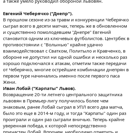
а также умело руководил обороной львовян.
Евгений Чеберячко ("Днепр").
В прошлом сезоне из-за травм и конкуренции Чеберячко
сыграл всего в десяти матчах, теперь же в обновленном
и существенно помолодевшем "Днепре" Евгений
становится одним из ключевых футболистов. Центрбек в
противостоянии с "Волынью" крайне удачно
взаимодействовал с Сватком, Политыло и Кравченко, в
обороне не допустил ни одной ошибки и несколько раз
хорошо подключался к атакам, отметим также передачи
от Чеберячко, многие острейшие комбинации днепрян в
первом туре начинались именно после первого паса
Жени.
Иван Лобай ("Карпаты" Львов).
Возвращение 20-ти летнего центрального защитника
львовян в Премьер-лигу получилось более чем
знаковым, ранее Лобай сыграл в УПЛ всего два матча,
было это еще в 2014-м году, и тогда "Карпаты" один раз
проиграли и один раз сыграли вничью. Теперь крайне
уверенная победа, к которой непосредственно
причастен Лобай. Впрочем, необходимо отметить и