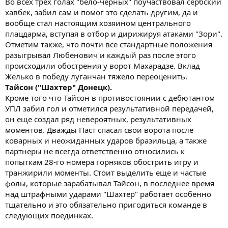
Во всех трех голах "бело-черных" поучаствовал сербский
хавбек, забил сам и помог это сделать другим, да и
вообще стал настоящим хозяином центрального
плацдарма, вступая в отбор и дирижируя атаками "Зори".
Отметим также, что почти все стандартные положения
разыгрывал Любенович и каждый раз после этого
происходили обострения у ворот Махарадзе. Вклад
Желько в победу луганчан тяжело переоценить.
Тайсон ("Шахтер" Донецк).
Кроме того что Тайсон в противостоянии с дебютантом
УПЛ забил гол и отметился результативной передачей,
он еще создал ряд невероятных, результативных
моментов. Дважды Паст спасал свои ворота после
коварных и неожиданных ударов бразильца, а также
партнеры не всегда ответственно относились к
попыткам 28-го номера горняков обострить игру и
транжирили моменты. Стоит выделить еще и частые
фолы, которые зарабатывал Тайсон, в последнее время
над штрафными ударами "Шахтер" работает особенно
тщательно и это обязательно пригодиться команде в
следующих поединках.