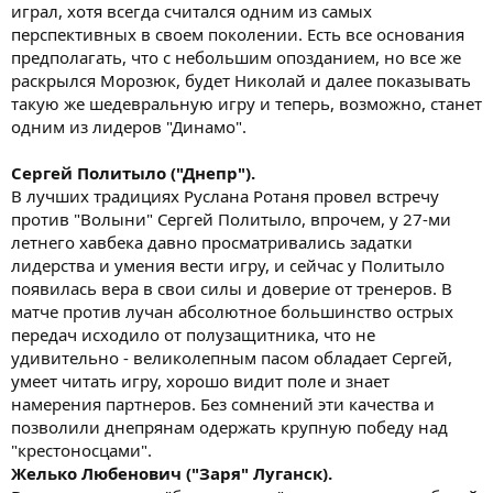
играл, хотя всегда считался одним из самых
перспективных в своем поколении. Есть все основания
предполагать, что с небольшим опозданием, но все же
раскрылся Морозюк, будет Николай и далее показывать
такую же шедевральную игру и теперь, возможно, станет
одним из лидеров "Динамо".
Сергей Политыло ("Днепр").
В лучших традициях Руслана Ротаня провел встречу
против "Волыни" Сергей Политыло, впрочем, у 27-ми
летнего хавбека давно просматривались задатки
лидерства и умения вести игру, и сейчас у Политыло
появилась вера в свои силы и доверие от тренеров. В
матче против лучан абсолютное большинство острых
передач исходило от полузащитника, что не
удивительно - великолепным пасом обладает Сергей,
умеет читать игру, хорошо видит поле и знает
намерения партнеров. Без сомнений эти качества и
позволили днепрянам одержать крупную победу над
"крестоносцами".
Желько Любенович ("Заря" Луганск).