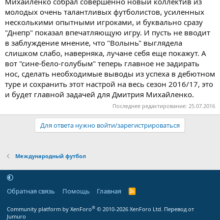
Михайленко собрал совершенно новый коллектив из
молодых очень талантливых футболистов, усиленных
несколькими опытными игроками, и буквально сразу
"Днепр" показал впечатляющую игру. И пусть не вводит
в заблуждение мнение, что "Волынь" выглядела
слишком слабо, наверняка, лучане себя еще покажут. А
вот "сине-бело-голубым" теперь главное не задирать
нос, сделать необходимые выводы из успеха в дебютном
туре и сохранить этот настрой на весь сезон 2016/17, это
и будет главной задачей для Дмитрия Михайленко.
Последнее редактирование:
25.07.2016
Для ответа нужно войти/зарегистрироваться
Международный футбол
Обратная связь
Помощь
Главная
R
S
S
®
Community platform by XenForo
© 2010-2026 XenForo Ltd.
Перевод от
Jumuro