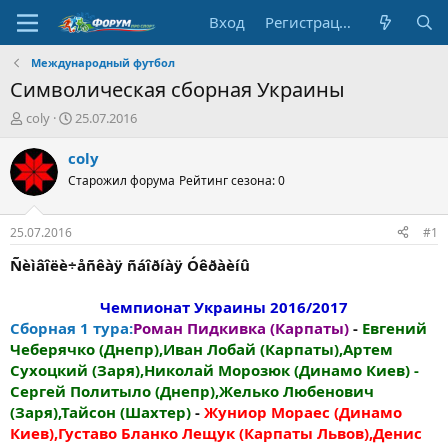
Вход
Регистрация
Международный футбол
Символическая сборная Украины
А
Д
coly
25.07.2016
в
а
т
т
coly
о
а
Старожил форума
Рейтинг сезона: 0
р
н
т
а
е
ч
25.07.2016
#1
м
а
ы
л
Ñèìâîëè÷åñêàÿ ñáîðíàÿ Óêðàèíû
а
Чемпионат Украины 2016/2017​
Сборная 1 тура:
Роман Пидкивка (Карпаты)
-
Евгений
Чеберячко (Днепр),Иван Лобай (Карпаты),Артем
Сухоцкий (Заря),Николай Морозюк (Динамо Киев) -
Сергей Политыло (Днепр),Желько Любенович
(Заря),Тайсон (Шахтер)
-
Жуниор Мораес (Динамо
Киев),Густаво Бланко Лещук (Карпаты Львов),Денис