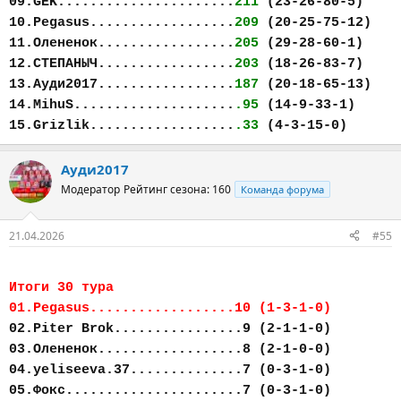
09.GEK......................
211
(23-26-80-5)
10.Pegasus..................
209
(20-25-75-12)
11.Олененок.................
205
(29-28-60-1)
12.СТЕПАНЫЧ.................
203
(18-26-83-7)
13.Ауди2017.................
187
(20-18-65-13)
14.MihuS....................
.95
(14-9-33-1)
15.Grizlik..................
.33
(4-3-15-0)
Ауди2017
Модератор
Рейтинг сезона: 160
Команда форума
21.04.2026
#55
Итоги 30 тура
01.Pegasus..................10 (1-3-1-0)
02.Piter Brok................9 (2-1-1-0)
03.Олененок..................8 (2-1-0-0)
04.yeliseeva.37..............7 (0-3-1-0)
05.Фокс......................7 (0-3-1-0)