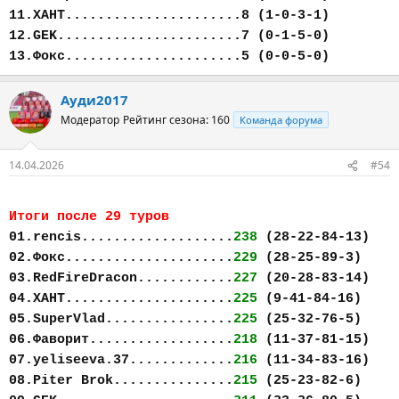
11.ХАНТ......................8 (1-0-3-1)
12.GEK.......................7 (0-1-5-0)
13.Фокс......................5 (0-0-5-0)
Ауди2017
Модератор
Рейтинг сезона: 160
Команда форума
14.04.2026
#54
Итоги после 29 туров
01.rencis...................
238
(28-22-84-13)
02.Фокс.....................
229
(28-25-89-3)
03.RedFireDracon............
227
(20-28-83-14)
04.ХАНТ.....................
225
(9-41-84-16)
05.SuperVlad................
225
(25-32-76-5)
06.Фаворит..................
218
(11-37-81-15)
07.yeliseeva.37.............
216
(11-34-83-16)
08.Piter Brok...............
215
(25-23-82-6)