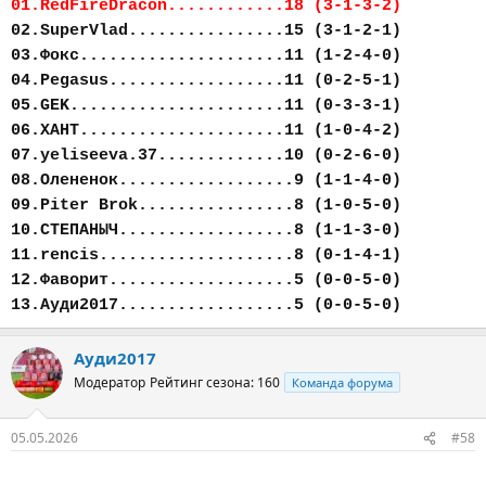
01.RedFireDracon............18 (3-1-3-2)
02.SuperVlad................15 (3-1-2-1)
03.Фокс.....................11 (1-2-4-0)
04.Pegasus..................11 (0-2-5-1)
05.GEK......................11 (0-3-3-1)
06.ХАНТ.....................11 (1-0-4-2)
07.yeliseeva.37.............10 (0-2-6-0)
08.Олененок..................9 (1-1-4-0)
09.Piter Brok................8 (1-0-5-0)
10.СТЕПАНЫЧ..................8 (1-1-3-0)
11.rencis....................8 (0-1-4-1)
12.Фаворит...................5 (0-0-5-0)
13.Ауди2017..................5 (0-0-5-0)
Ауди2017
Модератор
Рейтинг сезона: 160
Команда форума
05.05.2026
#58