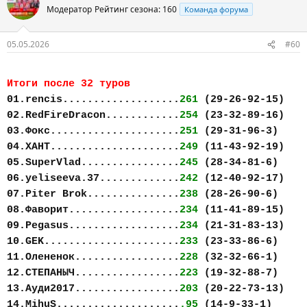
Модератор
Рейтинг сезона: 160
Команда форума
05.05.2026
#60
Итоги после 32 туров
01.rencis...................
261
(29-26-92-15)
02.RedFireDracon............
254
(23-32-89-16)
03.Фокс.....................
251
(29-31-96-3)
04.ХАНТ.....................
249
(11-43-92-19)
05.SuperVlad................
245
(28-34-81-6)
06.yeliseeva.37.............
242
(12-40-92-17)
07.Piter Brok...............
238
(28-26-90-6)
08.Фаворит..................
234
(11-41-89-15)
09.Pegasus..................
234
(21-31-83-13)
10.GEK......................
233
(23-33-86-6)
11.Олененок.................
228
(32-32-66-1)
12.СТЕПАНЫЧ.................
223
(19-32-88-7)
13.Ауди2017.................
203
(20-22-73-13)
14.MihuS....................
.95
(14-9-33-1)