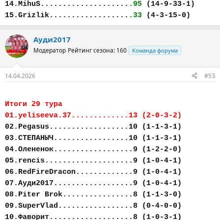
14.MihuS....................
.95
(14-9-33-1)
15.Grizlik..................
.33
(4-3-15-0)
Ауди2017
Модератор
Рейтинг сезона: 160
Команда форума
14.04.2026
#53
Итоги 29 тура
01.yeliseeva.37.............13 (2-0-3-2)
02.Pegasus..................10 (1-1-3-1)
03.СТЕПАНЫЧ.................10 (1-1-3-1)
04.Олененок..................9 (1-2-2-0)
05.rencis....................9 (1-0-4-1)
06.RedFireDracon.............9 (1-0-4-1)
07.Ауди2017..................9 (1-0-4-1)
08.Piter Brok................8 (1-1-3-0)
09.SuperVlad.................8 (0-4-0-0)
10.Фаворит...................8 (1-0-3-1)