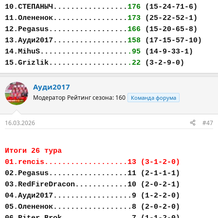
10.СТЕПАНЫЧ.................
176
(15-24-71-6)
11.Олененок.................
173
(25-22-52-1)
12.Pegasus..................
166
(15-20-65-8)
13.Ауди2017.................
158
(17-15-57-10)
14.MihuS....................
.95
(14-9-33-1)
15.Grizlik..................
.22
(3-2-9-0)
Ауди2017
Модератор
Рейтинг сезона: 160
Команда форума
16.03.2026
#47
Итоги 26 тура
01.rencis...................13 (3-1-2-0)
02.Pegasus..................11 (2-1-1-1)
03.RedFireDracon............10 (2-0-2-1)
04.Ауди2017..................9 (1-2-2-0)
05.Олененок..................8 (2-0-2-0)