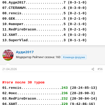
06.Ауди2017..................7 (0-3-1-0)
07.СТЕПАНЫЧ..................6 (0-3-0-0)
08.rencis....................5 (0-2-1-0)
09.GEK.......................5 (0-2-1-0)
10.Фаворит...................5 (0-2-1-0)
11.RedFireDracon.............5 (0-2-1-0)
12.ХАНТ......................4 (0-1-2-0)
13.SuperVlad.................3 (0-1-1-0)
Ауди2017
Модератор
Рейтинг сезона: 160
Команда форума
21.04.2026
#56
Итоги после 30 туров
01.rencis...................
243
(28-24-85-13)
02.Фокс.....................
236
(28-28-90-3)
03.RedFireDracon............
232
(20-30-84-14)
04.ХАНТ.....................
229
(9-42-86-16)