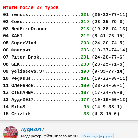
Итоги после 27 туров
01.rencis...................
221
(26-22-77-11)
02.Фокс.....................
219
(28-25-79-3)
03.RedFireDracon............
213
(19-28-74-13)
04.ХАНТ.....................
212
(8-41-76-15)
05.SuperVlad................
208
(24-26-74-5)
06.Фаворит..................
206
(10-37-74-14)
07.Piter Brok...............
201
(24-20-77-6)
08.GEK......................
200
(23-25-71-5)
09.yeliseeva.37.............
198
(9-33-77-14)
10.Pegasus..................
191
(19-22-68-11)
11.Олененок.................
190
(28-24-56-1)
12.СТЕПАНЫЧ.................
187
(17-24-76-6)
13.Ауди2017.................
177
(19-18-60-12)
14.MihuS....................
.95
(14-9-33-1)
15.Grizlik..................
.33
(4-3-15-0)
Ауди2017
Модератор
Рейтинг сезона: 160
Команда форума