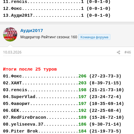
11.rencis....................1 (0-0-1-0)
12.Фокс......................1 (0-0-1-0)
13.Ауди2017..................1 (0-0-1-0)
Ауди2017
Модератор
Рейтинг сезона: 160
Команда форума
10.03.2026
#46
Итоги после 25 туров
01.Фокс.....................
206
(27-23-73-3)
02.ХАНТ.....................
203
(8-39-71-15)
03.rencis...................
198
(21-21-73-10)
04.SuperVlad................
197
(23-24-72-4)
05.Фаворит..................
197
(10-35-69-14)
06.GEK......................
192
(22-25-68-4)
07.RedFireDracon............
189
(15-26-72-10)
08.yeliseeva.37.............
186
(9-30-71-14)
09.Piter Brok...............
184
(21-19-73-5)