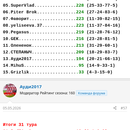
05.SuperVlad................
228
(25-33-77-5)
06.Piter Brok...............
224
(27-24-83-6)
07.Фаворит..................
223
(11-39-82-15)
08.yeliseeva.37.............
223
(11-37-84-16)
09.Pegasus..................
219
(21-28-76-12)
10.GEK......................
216
(23-28-81-5)
11.Олененок.................
213
(31-29-60-1)
12.СТЕПАНЫЧ.................
209
(18-29-83-7)
13.Ауди2017.................
194
(20-21-66-13)
14.MihuS....................
.95
(14-9-33-1)
15.Grizlik..................
.33
(4-3-15-0)
Ауди2017
Модератор
Рейтинг сезона: 160
Команда форума
05.05.2026
#57
Итоги 31 тура