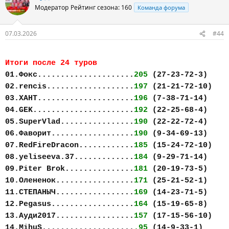
Модератор
Рейтинг сезона: 160
Команда форума
07.03.2026
#44
Итоги после 24 туров
01.Фокс.....................
205
(27-23-72-3)
02.rencis...................
197
(21-21-72-10)
03.ХАНТ.....................
196
(7-38-71-14)
04.GEK......................
192
(22-25-68-4)
05.SuperVlad................
190
(22-22-72-4)
06.Фаворит..................
190
(9-34-69-13)
07.RedFireDracon............
185
(15-24-72-10)
08.yeliseeva.37.............
184
(9-29-71-14)
09.Piter Brok...............
181
(20-19-73-5)
10.Олененок.................
171
(25-21-52-1)
11.СТЕПАНЫЧ.................
169
(14-23-71-5)
12.Pegasus..................
164
(15-19-65-8)
13.Ауди2017.................
157
(17-15-56-10)
14.MihuS....................
.95
(14-9-33-1)