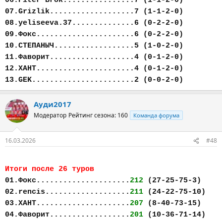
06.Piter Brok................7 (1-1-2-0)
07.Grizlik...................7 (1-1-2-0)
08.yeliseeva.37..............6 (0-2-2-0)
09.Фокс......................6 (0-2-2-0)
10.СТЕПАНЫЧ..................5 (1-0-2-0)
11.Фаворит...................4 (0-1-2-0)
12.ХАНТ......................4 (0-1-2-0)
13.GEK.......................2 (0-0-2-0)
Ауди2017
Модератор
Рейтинг сезона: 160
Команда форума
16.03.2026
#48
Итоги после 26 туров
01.Фокс.....................
212
(27-25-75-3)
02.rencis...................
211
(24-22-75-10)
03.ХАНТ.....................
207
(8-40-73-15)
04.Фаворит..................
201
(10-36-71-14)