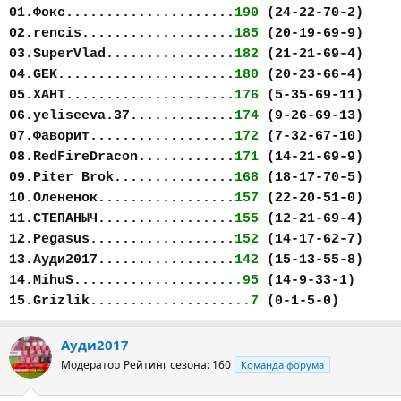
01.Фокс.....................
190
(24-22-70-2)
02.rencis...................
185
(20-19-69-9)
03.SuperVlad................
182
(21-21-69-4)
04.GEK......................
180
(20-23-66-4)
05.ХАНТ.....................
176
(5-35-69-11)
06.yeliseeva.37.............
174
(9-26-69-13)
07.Фаворит..................
172
(7-32-67-10)
08.RedFireDracon............
171
(14-21-69-9)
09.Piter Brok...............
168
(18-17-70-5)
10.Олененок.................
157
(22-20-51-0)
11.СТЕПАНЫЧ.................
155
(12-21-69-4)
12.Pegasus..................
152
(14-17-62-7)
13.Ауди2017.................
142
(15-13-55-8)
14.MihuS....................
.95
(14-9-33-1)
15.Grizlik..................
..7
(0-1-5-0)
Ауди2017
Модератор
Рейтинг сезона: 160
Команда форума