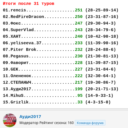
Итоги после 31 туров
01.rencis...................
251
(28-25-89-14)
02.RedFireDracon............
250
(23-31-87-16)
03.Фокс.....................
247
(29-30-94-3)
04.SuperVlad................
243
(28-34-79-6)
05.ХАНТ.....................
240
(10-42-90-18)
06.yeliseeva.37.............
233
(11-39-90-16)
07.Piter Brok...............
232
(28-24-88-6)
08.Pegasus..................
230
(21-30-81-13)
09.Фаворит..................
228
(11-39-87-15)
10.GEK......................
227
(23-31-84-6)
11.Олененок.................
222
(32-30-64-1)
12.СТЕПАНЫЧ.................
217
(19-30-86-7)
13.Ауди2017.................
199
(20-21-71-13)
14.MihuS....................
.95
(14-9-33-1)
15.Grizlik..................
.33
(4-3-15-0)
Ауди2017
Модератор
Рейтинг сезона: 160
Команда форума