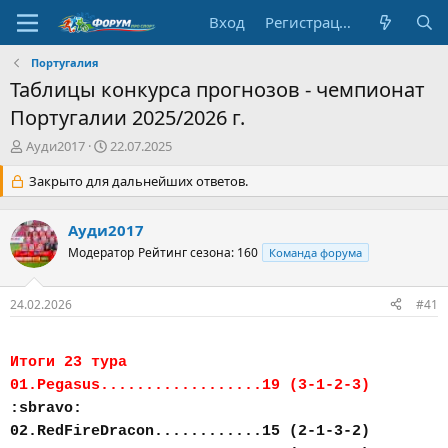
Вход
Регистрация
Португалия
Таблицы конкурса прогнозов - чемпионат
Португалии 2025/2026 г.
А
Д
Ауди2017
22.07.2025
в
а
т
Закрыто для дальнейших ответов.
т
о
а
р
н
Ауди2017
т
а
е
Модератор
ч
Рейтинг сезона: 160
Команда форума
м
а
ы
л
24.02.2026
#41
а
Итоги 23 тура
01.Pegasus..................19 (3-1-2-3)
:sbravo:
02.RedFireDracon............15 (2-1-3-2)