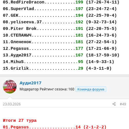
05.RedFireDracon............
199
(17-26-74-11)
06.SuperVlad................
197
(23-24-72-4)
07.GEK......................
194
(22-25-70-4)
08.yeliseeva.37.............
192
(9-32-73-14)
09.Piter Brok...............
191
(22-20-75-5)
10.СТЕПАНЫЧ.................
181
(16-24-73-6)
11.Олененок.................
181
(27-22-54-1)
12.Pegasus..................
177
(17-21-66-9)
13.Ауди2017.................
167
(18-17-59-10)
14.MihuS....................
.95
(14-9-33-1)
15.Grizlik..................
.29
(4-3-11-0)
Ауди2017
Модератор
Рейтинг сезона: 160
Команда форума
23.03.2026
#49
Итоги 27 тура
01.Pegasus..................14 (2-1-2-2)