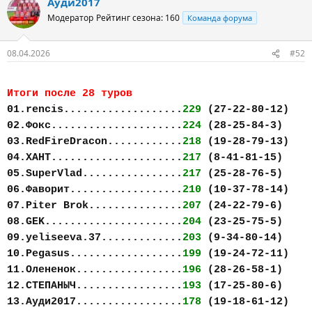
Ауди2017
Модератор
Рейтинг сезона: 160
Команда форума
08.04.2026
#52
Итоги после 28 туров
01.rencis...................
229
(27-22-80-12)
02.Фокс.....................
224
(28-25-84-3)
03.RedFireDracon............
218
(19-28-79-13)
04.ХАНТ.....................
217
(8-41-81-15)
05.SuperVlad................
217
(25-28-76-5)
06.Фаворит..................
210
(10-37-78-14)
07.Piter Brok...............
207
(24-22-79-6)
08.GEK......................
204
(23-25-75-5)
09.yeliseeva.37.............
203
(9-34-80-14)
10.Pegasus..................
199
(19-24-72-11)
11.Олененок.................
196
(28-26-58-1)
12.СТЕПАНЫЧ.................
193
(17-25-80-6)
13.Ауди2017.................
178
(19-18-61-12)