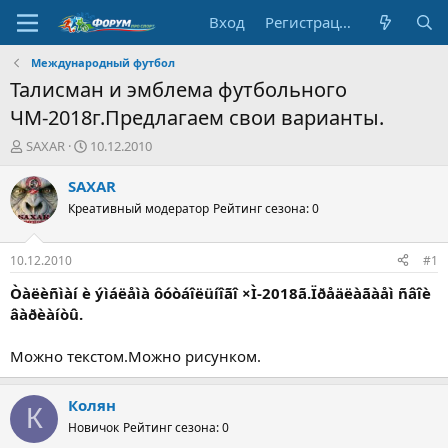
Вход
Регистрация
Международный футбол
Талисман и эмблема футбольного
ЧМ-2018г.Предлагаем свои варианты.
А
Д
SAXAR
10.12.2010
в
а
т
т
SAXAR
о
а
Креативный модератор
Рейтинг сезона: 0
р
н
т
а
е
ч
10.12.2010
#1
м
а
ы
л
Òàëèñìàí è ýìáëåìà ôóòáîëüíîãî ×Ì-2018ã.Ïðåäëàãàåì ñâîè
а
âàðèàíòû.
Можно текстом.Можно рисунком.
Колян
К
Новичок
Рейтинг сезона: 0