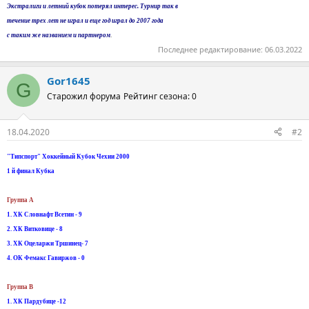
Экстралиги и летний кубок потерял интерес. Турнир так в
течение трех лет не играл и еще год играл до 2007 года
.
с таким же названием и партнером
Последнее редактирование:
06.03.2022
Gor1645
G
Старожил форума
Рейтинг сезона: 0
18.04.2020
#2
"Типспорт" Хоккейный Кубок Чехии 2000
1 й финал Кубка
Группа А
1. ХК Словнафт Всетин - 9
2. ХК Витковице - 8
3. ХК Оцеларжи Тршинец- 7
4. ОК Фемакс Гавиржов - 0
Группа B
1. ХК Пардубице -12