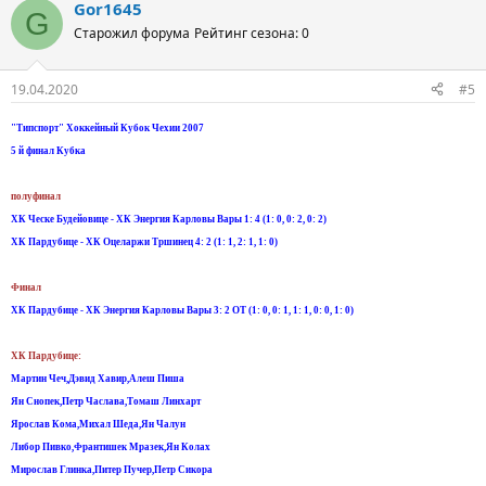
Gor1645
G
Старожил форума
Рейтинг сезона: 0
19.04.2020
#5
"Типспорт" Хоккейный Кубок Чехии 2007
5 й финал Кубка
полуфинал
ХК Ческе Будейовице - ХК Энергия Карловы Вары 1: 4 (1: 0, 0: 2, 0: 2)
ХК Пардубице - ХК Оцеларжи Тршинец 4: 2 (1: 1, 2: 1, 1: 0)
Финал
ХК Пардубице - ХК Энергия Карловы Вары 3: 2 ОТ (1: 0, 0: 1, 1: 1, 0: 0, 1: 0)
ХК Пардубице:
Мартин Чеч,Дэвид Хавир,Aлеш Пиша
Ян Снопек,Петр Часлава,Томаш Линхарт
Ярослав Кома,Михал Шеда,Ян Чалун
Либор Пивко,Франтишек Мразек,Ян Колах
Мирослав Глинка,Питер Пучер,Петр Сикора