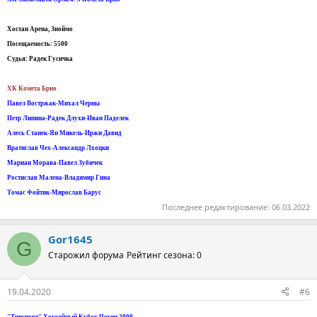
Хостан Aренa, Зноймо
Посещаемость: 5500
Судья: Радек Гусичка
ХК Комета Брно
Павел Востржак-Михал Черны
Петр Липина-Радек Длухи-Иван Паделек
Алесь Станек-Ян Микель-Иржи Давид
Вратислав Чех-Александр Лхоцки
Мариан Морава-Павел Зубичек
Ростислав Малена-Владимир Гина
Томас Фойтик-Мирослав Барус
Последнее редактирование:
06.03.2022
Gor1645
G
Старожил форума
Рейтинг сезона: 0
19.04.2020
#6
"Типспорт" Хоккейный Кубок Чехии 2009