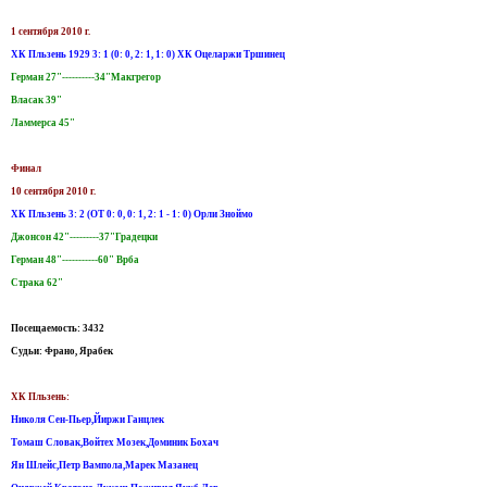
1 сентября 2010 г.
ХК Пльзень 1929 3: 1 (0: 0, 2: 1, 1: 0) ХК Оцеларжи Тршинец
Герман 27"----------34"Макгрегор
Власак 39"
Ламмерса 45"
Финал
10 сентября 2010 г.
ХК Пльзень 3: 2 (ОТ 0: 0, 0: 1, 2: 1 - 1: 0) Орли Зноймо
Джонсон 42"---------37"Градецки
Герман 48"-----------60" Врба
Страка 62"
Посещаемость: 3432
Судьи: Франо, Ярабек
ХК Пльзень:
Николя Сен-Пьер,Йиржи Ганцлек
Томаш Словак,Войтех Мозек,Доминик Бохач
Ян Шлейс,Петр Вампола,Марек Мазанец