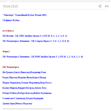
18.04.2020
#4
"Типспорт" Хоккейный Кубок Чехии 2002
3 й финал Кубка
полуфинал
ХК Всетин - ХК JME Зноймо Орлов 3: 4 ОТ (0: 0, 1: 1, 2: 2, 0: 1)
ХК Чемопетрол Литвинов - ХК Спарта Прага 3: 1 (1: 1, 2: 0, 0: 0)
Финал
ХК Чемопетрол Литвинов - ХК ЮМ Зноймо Орлов 3: 2 ОТ (0: 1, 2: 0, 0: 1, 1: 0)
ХК Чемопетрол:
Ян Гранач,Ангел Николов,Владимир Гона
Радек Мразек,Мартин Жупа,Карел Пилар
Марек Черношек,Томаш Мартинец,Петр Росол
Камил Пирош,Яндрич Kотрла,Антон Лезо
Роберт Рейчел,Роберт Кисела,Войтех Кубинчак
Станислав Ставенски,Лукаш Беднарик
Зденек Оркт,Михал Подолка
-------------------------------------------------------------------