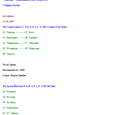
7 й финал Кубка
полуфинал
25.08.2009
ХК Спарта Прага 5: 4 (4: 0, 0: 2, 1: 2) ХК Слован Усти Львы
12" Хромас------------32" Клоз
13" Выборны----------38" Герман
16" Черношек---------57" Пшурны
20" Ручински----------58" Микулик
60" Хрдель
Тесла Арена
Посещаемость: 1000
Судья: Франо Грибик
ХК Дукла Йиглава 0: 6 (0: 3, 0: 2, 0: 1) ПСЖ Злин
14" Раченек
14" Коллар
19" Раченек
23" Финстерле
35",47" Дюрас