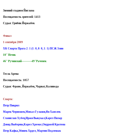
Зимний стадион Йиглава
Посещаемость зрителей: 1413
Судья: Грибик Йержабек
Финал
1 сентября 2009
ХК Спарта Прага 2: 1 (1: 0, 0: 0, 1: 1) ПСЖ Злин
10" Нетик
46" Ручинский-----------49"Раченек
Тесла Арена
Посещаемость: 1057
Судьи: Франо, Йержабек, Чарват, Каливода
Спарта:
Петр Пикрил
Марек Черношек,Михал Гулаши,Ян Ханзлек
Станислав Хубец,Иржи Выкукал,Карел Пилар
Дэвид Выборны,Карел Хромас,Ондржей Кратона
Петр Кафка,Збинек Хрдел, Мартин Подлешак