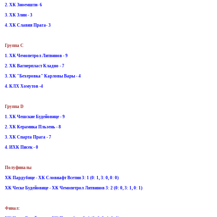
2. ХК Зноемшти- 6
3. ХК Злин - 3
4. ХК Славия Прага- 3
Группа C
1. ХК Чемопетрол Литвинов - 9
2. ХК Вагнерпласт Кладно - 7
3. ХК "Бехеровка" Карловы Вары - 4
4. КЛХ Хомутов -4
Группа D
1. ХК Чешские Будейовице - 9
2. ХК Керамика Пльзень - 8
3. ХК Спарта Прага - 7
4. ИХК Писек - 0
Полуфиналы
ХК Пардубице - ХК Словнафт Всетин 3: 1 (0: 1, 3: 0, 0: 0)
ХК Ческе Будейовице - ХК Чемопетрол Литвинов 3: 2 (0: 0, 3: 1, 0: 1)
Финал: