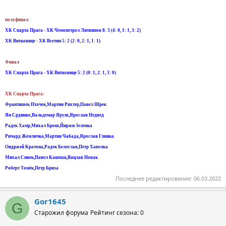
полуфинал:
ХК Спарта Прага - ХК Чемопетрол Литвинов 8: 3 (4: 0, 1: 1, 3: 2)
ХК Витковице - ХК Всетин 5: 2 (2: 0, 2: 1, 1: 1)
Финал
ХК Спарта Прага - ХК Витковице 5: 2 (0: 1, 2: 1, 3: 0)
ХК Спарта Прага:
Франтишек Птачек,Мартин Рихтер,Павел Шрек
Ян Срдинко,Вальдемар Яруш,Ярослав Недвед
Радек Хамр,Михал Брош,Йиржи Зеленка
Ричард Жемличка,Мартин Чабада,Ярослав Глинка
Ондржей Кратона,Радек Белоглав,Петр Хавелка
Михал Сивек,Павел Кашпак,Вацлав Новак
Роберт Томёк,Петр Бриза
Последнее редактирование:
06.03.2022
Gor1645
G
Старожил форума
Рейтинг сезона: 0