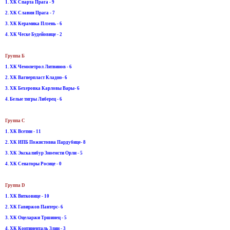
1. ХК Спарта Прага - 9
2. ХК Славия Прага - 7
3. ХК Керамика Плзень - 6
4. ХК Ческе Будейовице - 2
Группа Б
1. ХК Чемопетрол Литвинов - 6
2. ХК Вагнерпласт Кладно- 6
3. ХК Бехеровка Карловы Вары- 6
4. Белые тигры Либерец - 6
Группа С
1. ХК Всетин - 11
2. ХК ИПБ Пожистовна Пардубице- 8
3. ХК Экскалибур Зноемсти Орли - 5
4. ХК Сенаторы Росице - 0
Группа D
1. ХК Витковице - 10
2. ХК Гавиржов Пантерс- 6
3. ХК Оцеларжи Тршинец - 5
4. ХК Континенталь Злин - 3