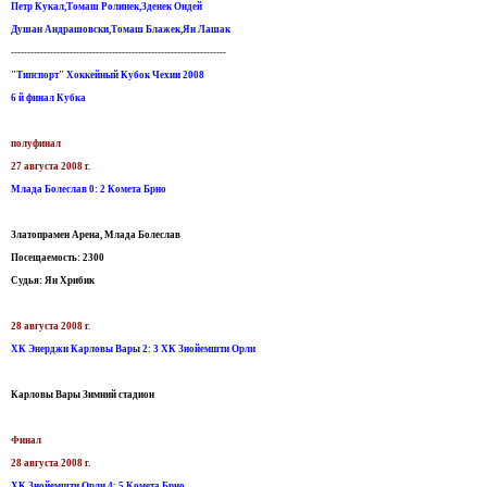
Петр Кукал,Томаш Ролинек,Зденек Ондей
Душан Андрашовски,Томаш Блажек,Ян Лашак
------------------------------------------------------------------
"Типспорт" Хоккейный Кубок Чехии 2008
6 й финал Кубка
полуфинал
27 августа 2008 г
.
Млада Болеслав 0: 2 Комета Брно
Златопрамен Арена, Млада Болеслав
Посещаемость: 2300
Судья: Ян Хрибик
28 августа 2008 г.
ХК Энерджи Карловы Вары 2: 3 ХК Знойемшти Орли
Карловы Вары Зимний стадион
Финал
28 августа 2008 г.
ХК Знойемшти Орли 4: 5 Комета Брно