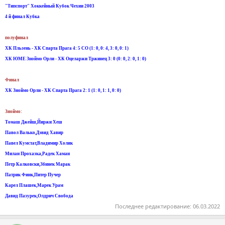
"Типспорт" Хоккейный Кубок Чехии 2003
4 й финал Кубка
полуфинал
ХК Пльзень - ХК Спарта Прага 4: 5 СО (1: 0, 0: 4, 3: 0, 0: 1)
ХК ЮМЕ Зноймо Орли - ХК Оцеларжи Тржинец 3: 0 (0: 0, 2: 0, 1: 0)
Финал
ХК Зноймо Орли - ХК Спарта Прага 2: 1 (1: 0, 1: 1, 0: 0)
Зноймо:
Томаш Джейш,Йиржи Хеш
Павол Валько,Дэвид Хавир
Павел Кумстат,Владимир Холик
Милан Прохазка,Радек Хаман
Петр Калковски,Збинек Mарак
Патрик Финк,Питер Пучер
Карел Плашек,Марек Урам
Давид Пазурек,Олдрич Свобода
Последнее редактирование:
06.03.2022