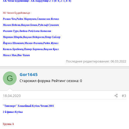
ХК Ческе Будейовице - ХК Пардубице 2: 1 (0: 0, 2: 1, 0: 0)
ХК Ческе Будейовице :
Роман Чеч,Радек Мартунек,Станислав Ясечко
Милан Недома,Вацлав Бенак,Рудольф Сушанек
Филипп Туре,Любош Роб,Aлеш Kоталик
Мартин Штрба,Вацлав Недорост,Петр Сайлер
Йиржи Шиманек,Милан Филипи,Радек Жупал
Камиль Брабенец,Питер Бартош,Вацлав Крал
Михал Мак,Иво Чапек
Последнее редактирование:
06.03.2022
Gor1645
G
Старожил форума
Рейтинг сезона: 0
18.04.2020
#3
"Типспорт" Хоккейный Кубок Чехии 2001
2 й финал Кубка
Группа А