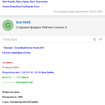
Якуб Корейс, Михал Брош, Якуб Лангхаммер
Toмаш Нетик,Петр Тон,Мартин Латал
Последнее редактирование:
06.03.2022
Gor1645
G
Старожил форума
Рейтинг сезона: 0
19.04.2020
#7
"Типспорт" Хоккейный Кубок Чехии 2010
8 й и последний финал Кубка
полуфинал
31 августа 2010 г.
Млада Болеслав 1: 2 (0: 0, 0: 0,1: 1,0: 0) Орли Зноймо
Богач 52 '--------55' Бероун
--------------------Градецки буллит
Метростав Арена
Посещаемость: 1800
Судья: Антонин Ержабек/Ян Грибик