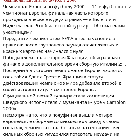
Чемпионат Европы по футболу 2000 — 11-й футбольный
чемпионат Европы, финальная часть которого
проходила впервые в двух странах — в Бельгии и
Нидерландах. Это был второй турнир с 16 командами-
участницами.
Перед этим чемпионатом УЕФА внёс изменение в
правила: после группового раунда отсчёт жёлтых и
красных карточек начинался с нуля.
Победителем стала сборная Франции, обыгравшая в
финале в дополнительное время сборную Италии 2:1.
Последний в истории чемпионатов Европы «золотой
гол» забил Давид Трезеге. Франция к статусу
действовавших чемпионов мира добавила второй в
своей истории титул чемпионов Европы.
Официальной песней турнира стала композиция
шведского исполнителя и музыканта E-Type «„Campion“
2000».
Несмотря на то, что в полуфинал вышли четыре
европейские сборные со множеством звёзд в своих
составах, чемпионат стал богатым на сенсации: ряд
сильных сборных умудрился потерпеть неудачи на