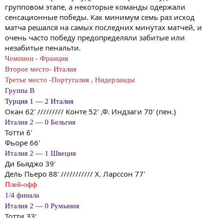
групповом этапе, а некоторые команды одержали
сенсационные победы. Как минимум семь раз исход
матча решался на самых последних минутах матчей, и
очень часто победу предопределяли забитые или
незабитые пенальти.
Чемпион - Франция
Второе место- Италия
Третье место -Португалия , Нидерланды
Группа B
Турция 1 — 2 Италия
Окан 62' ///////// Конте 52' ,Ф. Индзаги 70' (пен.)
Италия 2 — 0 Бельгия
Тотти 6'
Фьоре 66'
Италия 2 — 1 Швеция
Ди Бьяджо 39'
Дель Пьеро 88' /////////// Х. Ларссон 77'
Плей-офф
1/4 финала
Италия 2 — 0 Румыния
Тотти 33'