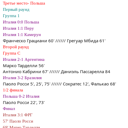
Третье место- Польша
Первый раунд
Группа 1
Италия 0:0 Польша
Италия 1:1 Перу
Италия 1:1 Камерун
Франческо Грациани 60' ////// Грегуар Мбида 61'
Второй раунд
Группа С
Италия 2-1 Аргентина
Марко Тарделли 56'
Антонио Кабрини 67' ////// Даниэль Пассарелла 84
Италия 3-2 Бразилия
Паоло Росси 5', 25', 75' ////// Сократес 12', Фалькао 68'
1/2 финала
Польша 0-2 Италия
Паоло Росси 22', 73'
Финал
Италия 3:1 ФРГ
57' Паоло Росси
69' Марко Тарделли