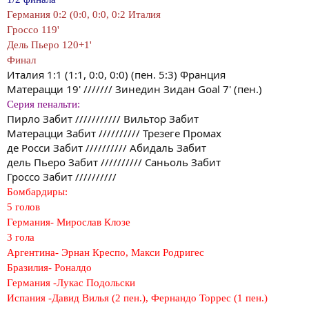
Германия 0:2 (0:0, 0:0, 0:2 Италия
Гроссо 119'
Дель Пьеро 120+1'
Финал
Италия 1:1 (1:1, 0:0, 0:0) (пен. 5:3) Франция
Матерацци 19' /////// Зинедин Зидан Goal 7' (пен.)
Серия пенальти:
Пирло Забит /////////// Вильтор Забит
Матерацци Забит ////////// Трезеге Промах
де Росси Забит ////////// Абидаль Забит
дель Пьеро Забит ////////// Саньоль Забит
Гроссо Забит //////////
Бомбардиры:
5 голов
Германия- Мирослав Клозе
3 гола
Аргентина- Эрнан Креспо, Макси Родригес
Бразилия- Роналдо
Германия -Лукас Подольски
Испания -Давид Вилья (2 пен.), Фернандо Торрес (1 пен.)