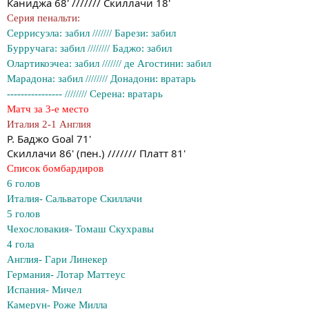
Каниджа 68' /////// Скиллачи 18'
Серия пенальти:
Серрисуэла: забил /////// Барези: забил
Бурручага: забил //////// Баджо: забил
Олартикоэчеа: забил /////// де Агостини: забил
Марадона: забил //////// Донадони: вратарь
---------------- //////// Серена: вратарь
Матч за 3-е место
Италия 2-1 Англия
Р. Баджо Goal 71'
Скиллачи 86' (пен.) /////// Платт 81'
Список бомбардиров
6 голов
Италия- Сальваторе Скиллачи
5 голов
Чехословакия- Томаш Скухравы
4 гола
Англия- Гари Линекер
Германия- Лотар Маттеус
Испания- Мичел
Камерун- Роже Милла