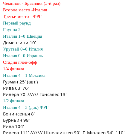
Чемпион - Бразилия (3-й раз)
Второе место -Италия
Третье место - ФРГ
Первый раунд
Группа 2
Италия 1–0 Швеция
Доменгини 10'
Уругвай 0–0 Италия
Италия 0–0 Израиль
Стадия плей-офф
1/4 финала
Италия 4—1 Мексика
Гузман 25' (авт.)
Рива 63' 76'
Ривера 70' ////// Гонсалес 13'
1/2 финала
Италия 4—3 (д.в.) ФРГ
Бонинсенья 8'
Бурньич 98'
Рива 104'
Ривера 111' /////// Шнеллингер 90', Г. Мюллер 94', 110'