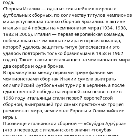
года.
Сборная Италии — одна из сильнейших мировых
футбольных сборных, по количеству титулов чемпионов
мира уступающая только сборной Бразилии: в активе
итальянце 4 победы на чемпионатах мира (1934, 1938,
1982 и 2006). Италия — первая европейская команда,
победившая на чемпионате мира и первая команда,
которой удалось защитить титул (впоследствии это
удалось повторить только бразильцам в 1958 и 1962
годах). Также в активе итальянцев на чемпионатах мира
два серебра и одна бронза.
В промежутках между первыми триумфальными
чемпионствами сборная Италии сумела выиграть
олимпийский футбольный турнир в Берлине, а после
единственной победы на европейском первенстве в
1968 году итальянцы стали первой европейской
сборной, выигравшей три самых престижных трофея
(чемпионат мира, чемпионат Европы и Олимпийские
игры).
Прозвище итальянской сборной — «Скуа́дра Адзу́рра»
(что в переводе с итальянского значит «голубая
команда»), которое пошло от традиционного цвета