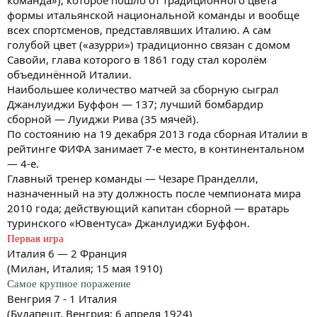
формы итальянской национальной команды и вообще
всех спортсменов, представлявших Италию. А сам
голубой цвет («азурри») традиционно связан с домом
Савойи, глава которого в 1861 году стал королём
объединённой Италии.
Наибольшее количество матчей за сборную сыграл
Джанлуиджи Буффон — 137; лучший бомбардир
сборной — Луиджи Рива (35 мячей).
По состоянию на 19 декабря 2013 года сборная Италии в
рейтинге ФИФА занимает 7-е место, в континентальном
— 4-е.
Главный тренер команды — Чезаре Пранделли,
назначенный на эту должность после чемпионата мира
2010 года; действующий капитан сборной — вратарь
туринского «Ювентуса» Джанлуиджи Буффон.
Первая игра
Италия 6 — 2 Франция
(Милан, Италия; 15 мая 1910)
Самое крупное поражение
Венгрия 7 - 1 Италия
(Будапешт, Венгрия; 6 апреля 1924)