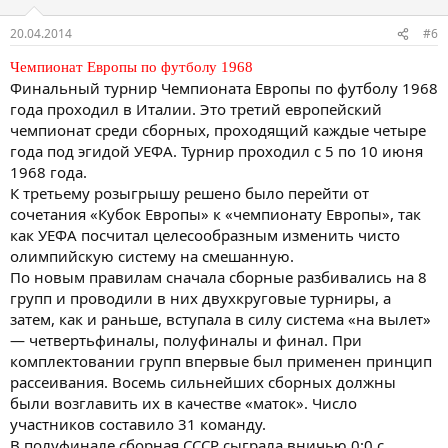
20.04.2014
#6
Чемпионат Европы по футболу 1968
Финальный турнир Чемпионата Европы по футболу 1968
года проходил в Италии. Это третий европейский
чемпионат среди сборных, проходящий каждые четыре
года под эгидой УЕФА. Турнир проходил с 5 по 10 июня
1968 года.
К третьему розыгрышу решено было перейти от
сочетания «Кубок Европы» к «чемпионату Европы», так
как УЕФА посчитал целесообразным изменить чисто
олимпийскую систему на смешанную.
По новым правилам сначала сборные разбивались на 8
групп и проводили в них двухкруговые турниры, а
затем, как и раньше, вступала в силу система «на вылет»
— четвертьфиналы, полуфиналы и финал. При
комплектовании групп впервые был применен принцип
рассеивания. Восемь сильнейших сборных должны
были возглавить их в качестве «маток». Число
участников составило 31 команду.
В полуфинале сборная СССР сыграла вничью 0:0 с