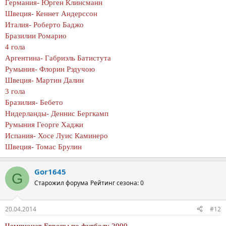
Германия- Юрген Клинсманн
Швеция- Кеннет Андерссон
Италия- Роберто Баджо
Бразилии Ромарио
4 гола
Аргентина- Габриэль Батистута
Румыния- Флорин Рэдучою
Швеция- Мартин Далин
3 гола
Бразилия- Бебето
Нидерланды- Деннис Бергкамп
Румыния Георге Хаджи
Испания- Хосе Луис Каминеро
Швеция- Томас Брулин
Gor1645
G
Старожил форума
Рейтинг сезона: 0
20.04.2014
#12
Чемпионат Европы по футболу 2000