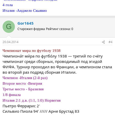
4 гола
Италия -Анджело Скьявио
Gor1645
G
Старожил форума
Рейтинг сезона: 0
20.04.2014
#4
Чемпионат мира по футболу 1938
Чемпиона́т ми́ра по футбо́лу 1938 — третий по счёту
чемпионат среди сборных, проводимый под эгидой
ФИФА. Турнир проходил во Франции, а чемпионом стала
во второй раз подряд сборная Италии.
Чемпион -Италия (2-й раз)
Второе место -Венгрия
Третье место - Бразилия
1/8 финала
Италия 2:1 д.в. (1:1, 1:0) Норвегия
Пьетро Феррарис 2'
Сильвио Пиола 94' ///// Арне Брустад 83