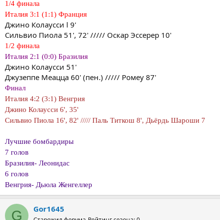
1/4 финала
Италия 3:1 (1:1) Франция
Джино Колаусси l 9'
Сильвио Пиола 51', 72' ///// Оскар Эссерер 10'
1/2 финала
Италия 2:1 (0:0) Бразилия
Джино Колаусси 51'
Джузеппе Меацца 60' (пен.) ///// Ромеу 87'
Финал
Италия 4:2 (3:1) Венгрия
Джино Колаусси 6', 35'
Сильвио Пиола 16', 82' ///// Паль Титкош 8', Дьёрдь Шароши 7
Лучшие бомбардиры
7 голов
Бразилия- Леонидас
6 голов
Венгрия- Дьюла Женгеллер
Gor1645
G
Старожил форума
Рейтинг сезона: 0