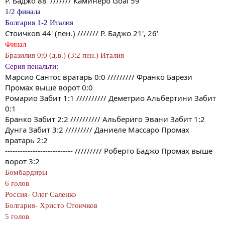
Р. Баджо 88' /////// Каминеро Goal 59'
1/2 финала
Болгария 1-2 Италия
Стоичков 44' (пен.) /////// Р. Баджо 21', 26'
Финал
Бразилия 0:0 (д.в.) (3:2 пен.) Италия
Серия пенальти:
Марсио Сантос вратарь 0:0 ///////// Франко Барези
Промах выше ворот 0:0
Ромарио Забит 1:1 ////////// Деметрио Альбертини Забит
0:1
Бранко Забит 2:2 ////////// Альбериго Эвани Забит 1:2
Дунга Забит 3:2 ///////// Даниеле Массаро Промах
вратарь 2:2
--------------------------- ///////// Роберто Баджо Промах выше
ворот 3:2
Бомбардиры
6 голов
Россия- Олег Саленко
Болгария- Христо Стоичков
5 голов