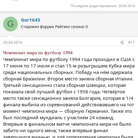
Последнее редактирование:
20.04.2014
Gor1645
G
Старожил форума
Рейтинг сезона: 0
20.04.2014
#11
Чемпионат мира по футболу 1994
Чемпионат мира по футболу 1994 года проходил в США с
17 июня по 17 июля и стал 15-м розыгрышем Кубка мира
среди национальных сборных. Победу на нём одержала
сборная Бразилии. Второе место заняла сборная Италии.
Третьей сенсационно стала сборная Швеции, которая
показала свой лучший футбол с 1958 года. Четвёртое
место также сенсационно заняла Болгария, которая в 1/4
финала выбила из соревнований действовавшего на тот
момент чемпиона мира — сборную Германии. Также это
был последний мундиаль с участием 24 команд.
Впервые в финальном матче чемпионата мира не было
забито ни одного мяча; также впервые финал
завершился вничью, и для определения чемпиона были