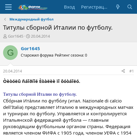
Вход
Регистрация
Международный футбол
Титулы сборной Италии по футболу.
А
Д
Gor1645
20.04.2014
в
а
т
т
Gor1645
G
о
а
Старожил форума
Рейтинг сезона: 0
р
н
т
а
е
ч
20.04.2014
#1
м
а
ы
л
Òèòóëû ñáîðíîé Èòàëèè ïî ôóòáîëó.
а
Титулы сборной Италии по футболу.
Сбо́рная Ита́лии по футбо́лу (итал. Nazionale di calcio
dell'Italia) представляет Италию в международных матчах
и турнирах по футболу. Управляется и контролируется
Итальянской федерацией футбола — главным
руководящим футбольным органом страны. Федерация
является членом ФИФА с 1905 года, членом УЕФА с 1954