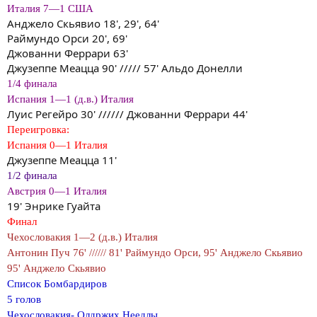
Италия 7—1 США
Анджело Скьявио 18', 29', 64'
Раймундо Орси 20', 69'
Джованни Феррари 63'
Джузеппе Меацца 90' ///// 57' Альдо Донелли
1/4 финала
Испания 1—1 (д.в.) Италия
Луис Регейро 30' ////// Джованни Феррари 44'
Переигровка:
Испания 0—1 Италия
Джузеппе Меацца 11'
1/2 финала
Австрия 0—1 Италия
19' Энрике Гуайта
Финал
Чехословакия 1—2 (д.в.) Италия
Антонин Пуч 76' ////// 81' Раймундо Орси, 95' Анджело Скьявио
95' Анджело Скьявио
Список Бомбардиров
5 голов
Чехословакия- Олдржих Неедлы