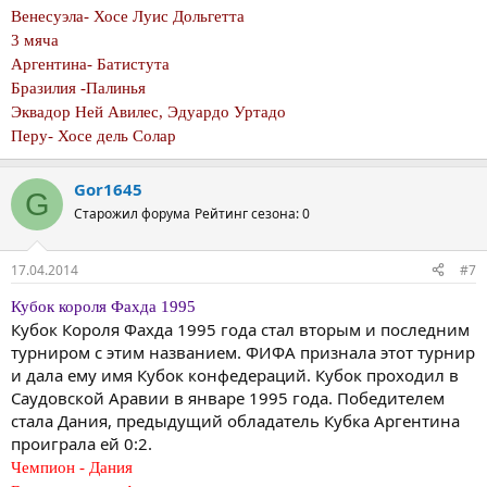
Венесуэла- Хосе Луис Дольгетта
3 мяча
Аргентина- Батистута
Бразилия -Палинья
Эквадор Ней Авилес, Эдуардо Уртадо
Перу- Хосе дель Солар
Gor1645
G
Старожил форума
Рейтинг сезона: 0
17.04.2014
#7
Кубок короля Фахда 1995
Кубок Короля Фахда 1995 года стал вторым и последним
турниром с этим названием. ФИФА признала этот турнир
и дала ему имя Кубок конфедераций. Кубок проходил в
Саудовской Аравии в январе 1995 года. Победителем
стала Дания, предыдущий обладатель Кубка Аргентина
проиграла ей 0:2.
Чемпион - Дания