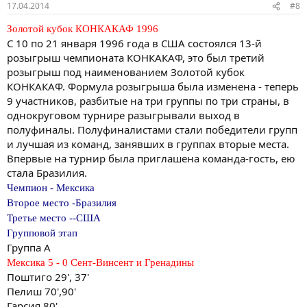
17.04.2014
#8
Золотой кубок КОНКАКАФ 1996
С 10 по 21 января 1996 года в США состоялся 13-й
розыгрыш чемпионата КОНКАКАФ, это был третий
розыгрыш под наименованием Золотой кубок
КОНКАКАФ. Формула розыгрыша была изменена - теперь
9 участников, разбитые на три группы по три страны, в
однокруговом турнире разыгрывали выход в
полуфиналы. Полуфиналистами стали победители групп
и лучшая из команд, занявших в группах вторые места.
Впервые на турнир была приглашена команда-гость, ею
стала Бразилия.
Чемпион - Мексика
Второе место -Бразилия
Третье место --США
Групповой этап
Группа A
Мексика 5 - 0 Сент-Винсент и Гренадины
Поштиго 29', 37'
Пелиш 70',90'
Гарсия 80'