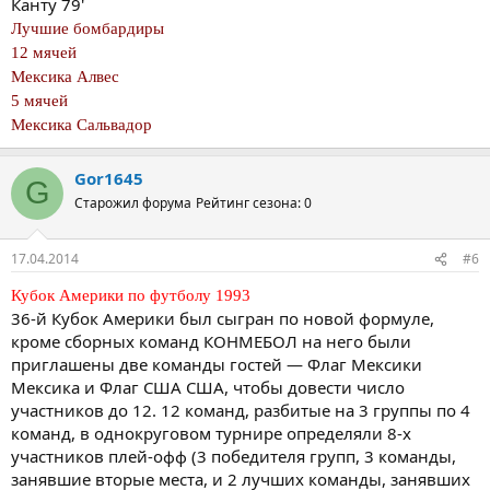
Канту 79'
Лучшие бомбардиры
12 мячей
Мексика Алвес
5 мячей
Мексика Сальвадор
Gor1645
G
Старожил форума
Рейтинг сезона: 0
17.04.2014
#6
Кубок Америки по футболу 1993
36-й Кубок Америки был сыгран по новой формуле,
кроме сборных команд КОНМЕБОЛ на него были
приглашены две команды гостей — Флаг Мексики
Мексика и Флаг США США, чтобы довести число
участников до 12. 12 команд, разбитые на 3 группы по 4
команд, в однокруговом турнире определяли 8-х
участников плей-офф (3 победителя групп, 3 команды,
занявшие вторые места, и 2 лучших команды, занявших