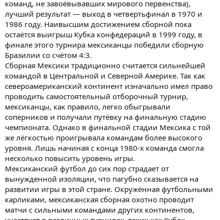
команд, не завоёвывавших мирового первенства),
лучший результат — выход в четвертьфинал в 1970 и
1986 году. Наивысшим достижением сборной пока
остаётся выигрыш Кубка конфедераций в 1999 году, в
финале этого турнира мексиканцы победили сборную
Бразилии со счётом 4:3.
Сборная Мексики традиционно считается сильнейшей
командой в Центральной и Северной Америке. Так как
североамериканский континент изначально имел право
проводить самостоятельный отборочный турнир,
мексиканцы, как правило, легко обыгрывали
соперников и получали путёвку на финальную стадию
чемпионата. Однако в финальной стадии Мексика с той
же лёгкостью проигрывала командам более высокого
уровня. Лишь начиная с конца 1980-х команда смогла
несколько повысить уровень игры.
Мексиканский футбол до сих пор страдает от
вынужденной изоляции, что пагубно сказывается на
развитии игры в этой стране. Окружённая футбольными
карликами, мексиканская сборная охотно проводит
матчи с сильными командами других континентов,
участвует в различных турнирах, таких как Кубок