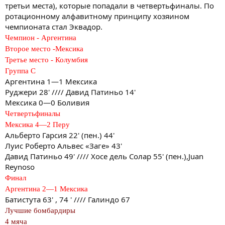
третьи места), которые попадали в четвертьфиналы. По
ротационному алфавитному принципу хозяином
чемпионата стал Эквадор.
Чемпион - Аргентина
Второе место -Мексика
Третье место - Колумбия
Группа C
Аргентина 1—1 Мексика
Руджери 28' //// Давид Патиньо 14'
Мексика 0—0 Боливия
Четвертьфиналы
Мексика 4—2 Перу
Альберто Гарсия 22' (пен.) 44'
Луис Роберто Альвес «Заге» 43'
Давид Патиньо 49' //// Хосе дель Солар 55' (пен.),Juan
Reynoso
Финал
Аргентина 2—1 Мексика
Батистута 63' , 74 ' //// Галиндо 67
Лучшие бомбардиры
4 мяча