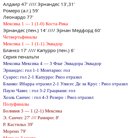
Алдаир 47' //// Эрнандес 13',31'
Ромеро (а.г.) 59'
Леонардо 77'
Мексика 1 — 1 (1-0) Коста-Рика
Эрнандес (пен.) 14' //// Эрнан Медфорд 60'
Четвертьфиналы
Мексика 1 — 1 (1-1) Эквадор
Бланко 17' //// Капурро (пен.) 6'
Серия пенальти
Мексика Мексика 4 — 3 Флаг Эквадора Эквадор
Эрнандес: гол 1-1 Монтарио: гол
Суарес: гол 2-1 Капурро: Риоз отразил
Бланко: Ибарра отразил 2-1 Улисес Де ла Крус : Риоз отразил
Пауло Чавес : гол 3-2 Грациани: гол
Хоэль Санчес : гол 4-3 Розеро : Риоз отразил
Полуфиналы
Боливия 3 — 1 (2-1) Мексика
Э. Санчес 27' //// Рамирес 8'
Р. Кастильо 39'
Морено 79'
Матч за 3 место