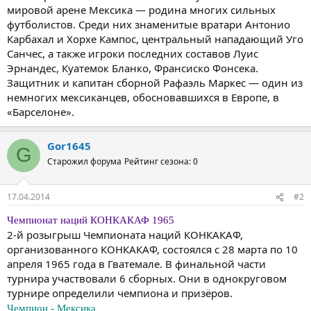
мировой арене Мексика — родина многих сильных
футболистов. Среди них знаменитые вратари Антонио
Карбахал и Хорхе Кампос, центральный нападающий Уго
Санчес, а также игроки последних составов Луис
Эрнандес, Куатемок Бланко, Франсиско Фонсека.
Защитник и капитан сборной Рафаэль Маркес — один из
немногих мексиканцев, обосновавшихся в Европе, в
«Барселоне».
Gor1645
G
Старожил форума
Рейтинг сезона: 0
17.04.2014
#2
Чемпионат наций КОНКАКАФ 1965
2-й розыгрыш Чемпионата наций КОНКАКАФ,
организованного КОНКАКАФ, состоялся с 28 марта по 10
апреля 1965 года в Гватемале. В финальной части
турнира участвовали 6 сборных. Они в однокруговом
турнире определили чемпиона и призёров.
Чемпион - Мексика