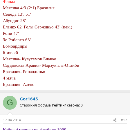
Финал
Мексика 4:3 (2:1) Бразилия
Сепеда 13', 51'
Абундис 28'
Бланко 62' Голы Сержиньо 43' (пен.)
Рони 47'
Зе Роберто 63'
Бомбардиры
6 мячей
Мексика- Куаутемок Бланко
Саудовская Аравия- Марзук аль-Отаиби
Бразилия- Роналдиньо
4 мяча
Бразилия- Алекс
Gor1645
G
Старожил форума
Рейтинг сезона: 0
17.04.2014
#12
Кубок Америки по футболу 1999