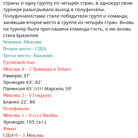
страны и одну группу из четырёх стран, в однокруговом
турнире разыгрывали выход в полуфиналы.
Полуфиналистами стали победители групп и команда,
занявшая второе место в группе из четырёх стран. Вновь
на турнир была приглашена команда-гость, и ею вновь
стала Бразилия.
Чемпион -Мексика
Второе место - США
Третье место - Бразилия
Групповой этап
Мексика 4 – 2 Тринидад и Тобаго
Рамирес 37'
Эрнандес 63', 82'
Паленсия 65' ///// Марсель 59'
Мексика 2 – 0 Гондурас
Бланко 22', 86'
Полуфиналы
Мексика 1 – 0 (з.г.) Ямайка
Эрнандес 105' (з.г.)
Финал
США 0 – 1 Мексика