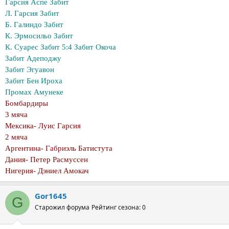
Гарсия Аспе Забит
Л. Гарсия Забит
Б. Галиндо Забит
К. Эрмосильо Забит
К. Суарес Забит 5:4 Забит Окоча
Забит Адеподжу
Забит Эгуавон
Забит Бен Ироха
Промах Амунеке
Бомбардиры
3 мяча
Мексика- Луис Гарсия
2 мяча
Аргентина- Габриэль Батистута
Дания- Петер Расмуссен
Нигерия- Дэниел Амокач
Gor1645
G
Старожил форума
Рейтинг сезона: 0