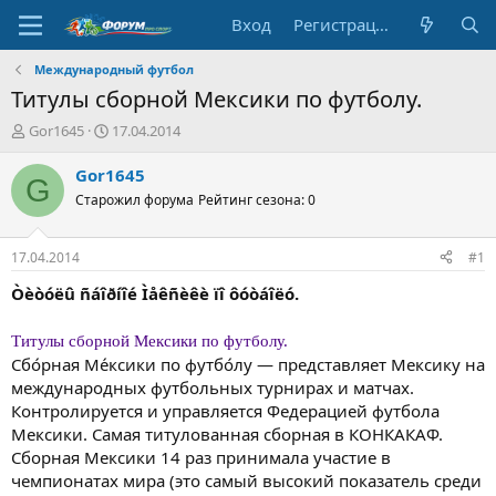
Вход
Регистрация
Международный футбол
Титулы сборной Мексики по футболу.
А
Д
Gor1645
17.04.2014
в
а
т
т
Gor1645
G
о
а
Старожил форума
Рейтинг сезона: 0
р
н
т
а
е
ч
17.04.2014
#1
м
а
ы
л
Òèòóëû ñáîðíîé Ìåêñèêè ïî ôóòáîëó.
а
Титулы сборной Мексики по футболу.
Сбо́рная Ме́ксики по футбо́лу — представляет Мексику на
международных футбольных турнирах и матчах.
Контролируется и управляется Федерацией футбола
Мексики. Самая титулованная сборная в КОНКАКАФ.
Сборная Мексики 14 раз принимала участие в
чемпионатах мира (это самый высокий показатель среди