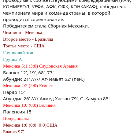
КОНМЕБОЛ, УЕФА, АФК, ОФК, КОНКАКАФ), победитель
чемпионата мира и команда страны, в которой
проводится соревнование.
Победителем стала Сборная Мексики.
Чемпион - Мексика
Второе место - Бразилия
Третье место - США
Групповой этап
Группа A
Мексика 5:1 (3:0) Саудовская Аравия
Бланко 12', 19', 68', 77'
Абундис 21' ///// Ат-Темьят 62' (пен.)
Мексика 2:2 (2:0) Египет
Пардо 15'
Абундис 26' //// Ахмед Хассан 79', С. Камуна 85'
Мексика 1:0 (0:0) Боливия
Паленсия 15'
Полуфиналы
Мексика 1:0 (0:0, 0:0)США
'
Бланко 97