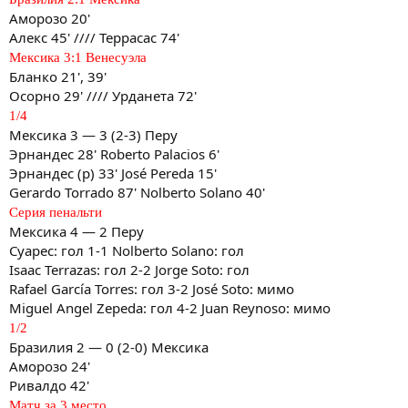
Аморозо 20'
Алекс 45' //// Террасас 74'
Мексика 3:1 Венесуэла
Бланко 21', 39'
Осорно 29' //// Урданета 72'
1/4
Мексика 3 — 3 (2-3) Перу
Эрнандес 28' Roberto Palacios 6'
Эрнандес (p) 33' José Pereda 15'
Gerardo Torrado 87' Nolberto Solano 40'
Серия пенальти
Мексика 4 — 2 Перу
Суарес: гол 1-1 Nolberto Solano: гол
Isaac Terrazas: гол 2-2 Jorge Soto: гол
Rafael García Torres: гол 3-2 José Soto: мимо
Miguel Angel Zepeda: гол 4-2 Juan Reynoso: мимо
1/2
Бразилия 2 — 0 (2-0) Мексика
Аморозо 24'
Ривалдо 42'
Матч за 3 место