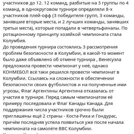
участников до 12. 12 команд, разбитые на 3 группы по 4
команд, в однокруговом турнире определяли 8-х
участников плей-офф (3 победителя групп, 3 команды,
занявшие вторые места, и 2 лучших команды, занявших
третьи места), которые попадали в четвертьфиналы. По
ротационному принципу хозяйкой чемпионата стала
Колумбия.
До проведения турнира состоялись 3 рассмотрения
проблем безопасности в Колумбии, в какой-то момент
было даже объявлено об отмене турнира , Венесуэла
предложила провести чемпионат у неё, однако
КОНМЕБОЛ всё таки решился провести чемпионат в
Колумбии. Ссылаясь на сложности в обеспечении
безопасности своих футболистов и на полученные ими
угрозы, Флаг Аргентины Аргентина отказалась от
участия в турнире. Перед самым чемпионатом её
примеру последовала и Флаг Канады Канада. Для
поддержания числа участников срочно были
приглашены ещё 2 страны - Коста-Рика и Гондурас,
причём последняя успела появиться уже после начала
чемпионата на самолёте ВВС Колумбии.