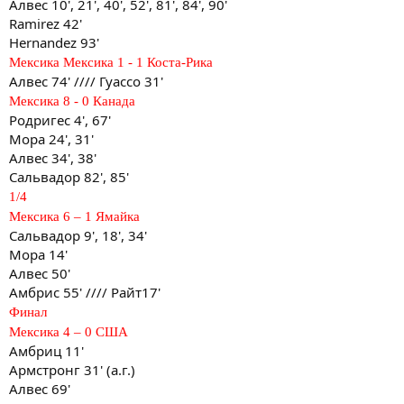
Алвес 10', 21', 40', 52', 81', 84', 90'
Ramirez 42'
Hernandez 93'
Мексика Мексика 1 - 1 Коста-Рика
Алвес 74' //// Гуассо 31'
Мексика 8 - 0 Канада
Родригес 4', 67'
Мора 24', 31'
Алвес 34', 38'
Сальвадор 82', 85'
1/4
Мексика 6 – 1 Ямайка
Сальвадор 9', 18', 34'
Мора 14'
Алвес 50'
Амбрис 55' //// Райт17'
Финал
Мексика 4 – 0 США
Амбриц 11'
Армстронг 31' (а.г.)
Алвес 69'