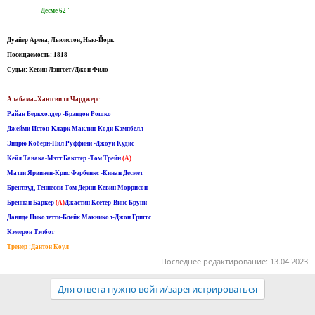
----------------Десме 62"
Дуайер Арена, Льюистон, Нью-Йорк
Посещаемость: 1818
Судьи: Кевин Лэнгсет /Джон Фило
Алабама–Хантсвилл Чарджерс:
Райан Беркхолдер -Брэндон Рошко
Джейми Истон-Кларк Маклин-Коди Кэмпбелл
Эндрю Коберн-Нил Руффини -Джоуи Кудис
Кейл Танака-Мэтт Бакстер -Том Трейн
(A)
Матти Ярвинен-Крис Фэрбенкс -Кинан Десмет
Брентвуд, Теннесси-Том Дерни-Кевин Моррисон
Бреннан Баркер
(A)
Джастин Ксетер-Винс Бруни
Давиде Николетти-Блейк Макникол-Джон Григгс
Кэмерон Тэлбот
Тренер :Дантон Коул
Последнее редактирование:
13.04.2023
Для ответа нужно войти/зарегистрироваться