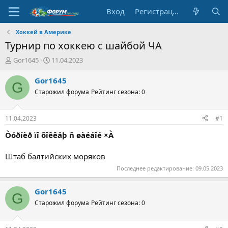
Вход
Регистрация
Хоккей в Америке
Турнир по хоккею с шайбой ЧА
А
Д
Gor1645
11.04.2023
в
а
т
т
Gor1645
G
о
а
Старожил форума
Рейтинг сезона: 0
р
н
т
а
е
ч
11.04.2023
#1
м
а
ы
л
Òóðíèð ïî õîêêåþ ñ øàéáîé ×À
а
Штаб балтийских моряков
Последнее редактирование:
09.05.2023
Gor1645
G
Старожил форума
Рейтинг сезона: 0