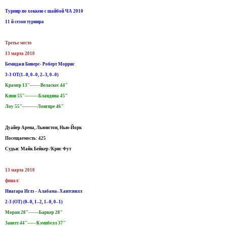
Турнир по хоккею с шайбой ЧА 2010
11 й сезон турнира
Третье место
13 марта 2010
Бемиджи Биверс- Роберт Моррис
3-3 ОТ(1–0, 0–0, 2–3, 0–0)
Крамер 13"-------Веласкес 44"
Кинн 55"---------Бландина 45"
Лоу 55"----------Лонгпре 46"
Дуайер Арена, Льюистон, Нью-Йорк
Посещаемость: 425
Судьи: Майк Бейкер /Крис Фут
13 марта 2010
финал:
Ниагара Иглз - Алабама–Хантсвилл
2-3 (ОТ) (0–0, 1–2, 1–0, 0–1)
Моран 28"-------Баркер 28"
Занетт 44"------Кэмпбелл 37"