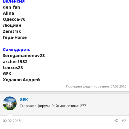
Валенсия
den_fan
Alina
Одесса-76
Люциан
Zenit4ik
Гера-Horse
Сампдория:
Seregamamenov23
archer1982
Lexxus23
GEK
Ходаков Андрей
Последнее редактирование:
07.02.2015
GEK
Старожил форума
Рейтинг сезона: 277
02.02.2015
#2