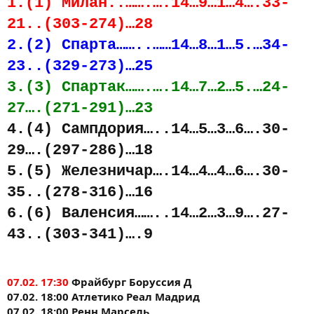
1.(1) Милан..…….….14…9…1…4….33-
21..(303-274)…28
2.(2) Спарта……..……14…8…1…5.…34-
23..(329-273)…25
3.(3) Спартак…….….14…7…2…5.…24-
27….(271-291)…23
4.(4) Сампдория…..14…5…3…6….30-
29….(297-286)…18
5.(5) Железничар….14…4…4…6….30-
35..(278-316)…16
6.(6) Валенсия……..14…2…3…9….27-
43..(303-341)….9
07.02. 17:30
Фрайбург Боруссия Д
07.02. 18:00 Атлетико Реал Мадрид
07.02. 18:00 Ренн Марсель