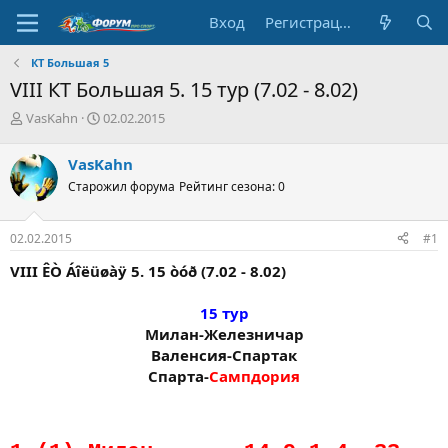
Вход
Регистрация
КТ Большая 5
VIII КТ Большая 5. 15 тур (7.02 - 8.02)
А
Д
VasKahn
02.02.2015
в
а
т
т
VasKahn
о
а
Старожил форума
Рейтинг сезона: 0
р
н
т
а
е
ч
02.02.2015
#1
м
а
ы
л
VIII ÊÒ Áîëüøàÿ 5. 15 òóð (7.02 - 8.02)
а
15 тур
Милан-Железничар
Валенсия-Спартак
Спарта-
Сампдория