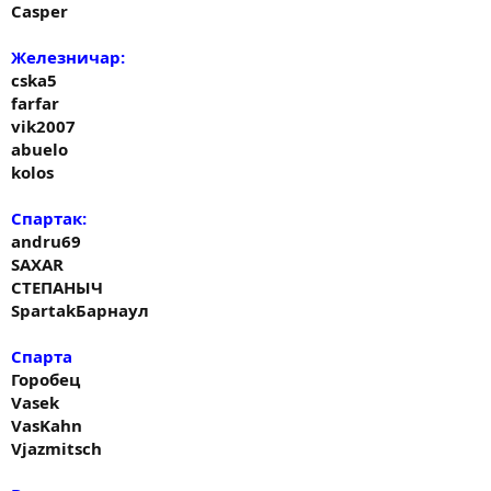
Casper
Железничар:
cska5
farfar
vik2007
abuelo
kolos
Спартак:
andru69
SAXAR
СТЕПАНЫЧ
SpartakБарнаул
Спарта
Горобец
Vasek
VasKahn
Vjazmitsch