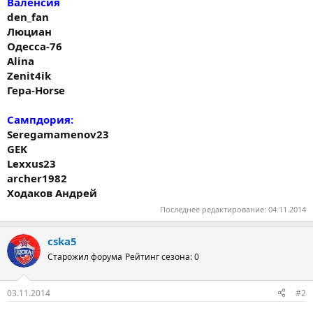
Валенсия
den_fan
Люциан
Одесса-76
Alina
Zenit4ik
Гера-Horse
Сампдория:
Seregamamenov23
GEK
Lexxus23
archer1982
Ходаков Андрей
Последнее редактирование:
04.11.2014
cska5
Старожил форума
Рейтинг сезона: 0
03.11.2014
#2