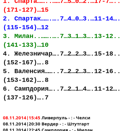
1. Спарта……..……7…5…0…2.…17-7…..
(171-127)…15
2. Спартак…….….7…4…0…3.…11-14….
(115-154)…12
3. Милан..…….….7…3…1…3….13-12..
(141-133)…10
4. Железничар….7…2…2…3….15-18..
(152-167)….8
5. Валенсия……..7…2…2…3….12-16..
(153-162)….8
6. Сампдория…..7…2…1…4….11-12….
(137-126)….7
08.11.2014|15:45
Ливерпуль - : - Челси
08.11.2014|20:30 Вердер - : - Штутгарт
08.11.2014|22:45 Сампдория - : - Милан