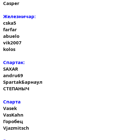
Casper
Железничар:
cska5
farfar
abuelo
vik2007
kolos
Спартак:
SAXAR
andru69
SpartakБарнаул
СТЕПАНЫЧ
Спарта
Vasek
VasKahn
Горобец
Vjazmitsch