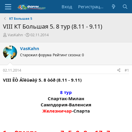
Вход
Регистрация
КТ Большая 5
VIII КТ Большая 5. 8 тур (8.11 - 9.11)
А
Д
VasKahn
02.11.2014
в
а
т
т
VasKahn
о
а
Старожил форума
Рейтинг сезона: 0
р
н
т
а
е
ч
02.11.2014
#1
м
а
ы
л
VIII ÊÒ Áîëüøàÿ 5. 8 òóð (8.11 - 9.11)
а
8 тур
Спартак-Милан
Сампдория-Валенсия
Железничар
-Спарта​