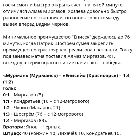
гости смогли быстро открыть счет - на пятой минуте
отличился Алмаз Миргазов. Хозяева довольно быстро
равновесие восстановили, но вновь свою команду
вывел вперед Вадим Чернов.
Минимальное преимущество "Енисея" держалось до 76
минуты, когда Патрик Шострем сумел закрепить
преимущество красноярцев, реализовав пенальти. Точку
под занавес матча поставил Алмаз Миргазов. 4:1,
выездную серию красно-синие начинают с победы.
«Мурман» (Мурманск) – «Енисей» (Красноярск) – 1:4
(1:2)
Голы:
0:1
- Миргазов (5)
1:1
- Кондратьев (16 – с 12-метрового)
1:2
- Чупин (Макаров, 21)
1:3
- Шострём (76 – с 12-метрового)
1:4
- Миргазов (83).
Вратари:
Янов – Черных.
Штраф:
40 (Ронжин 10, Лихачёв 10, Кондратьев 10,