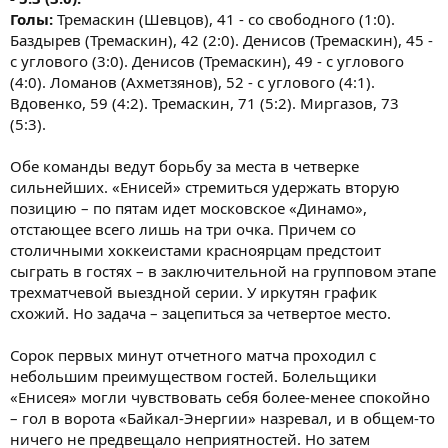
Голы:
Тремаскин (Шевцов), 41 - со свободного (1:0).
Баздырев (Тремаскин), 42 (2:0). Денисов (Тремаскин), 45 -
с углового (3:0). Денисов (Тремаскин), 49 - с углового
(4:0). Ломанов (Ахметзянов), 52 - с углового (4:1).
Вдовенко, 59 (4:2). Тремаскин, 71 (5:2). Миргазов, 73
(5:3).
Обе команды ведут борьбу за места в четверке
сильнейших. «Енисей» стремиться удержать вторую
позицию – по пятам идет московское «Динамо»,
отстающее всего лишь на три очка. Причем со
столичными хоккеистами красноярцам предстоит
сыграть в гостях – в заключительной на групповом этапе
трехматчевой выездной серии. У иркутян график
схожий. Но задача – зацепиться за четвертое место.
Сорок первых минут отчетного матча проходил с
небольшим преимуществом гостей. Болельщики
«Енисея» могли чувствовать себя более-менее спокойно
– гол в ворота «Байкал-Энергии» назревал, и в общем-то
ничего не предвещало неприятностей. Но затем