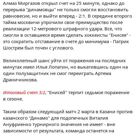
Алмаз Миргазов открыл счет на 25 минуте, однако до
перерыва "динамовцы" не только смогли восстановить
равновесие, но и выйти вперед - 2:1. В середине второго
тайма москвичи упрочили свое преимущество после
реализации 12-метрового штрафного удара. Все, что
смогли в оставшееся время сделать хоккеисты "Енисея" -
это сократить отставание в счете до минимума - Патрик
Шострем был точен с углового.
Великолепный шанс уйти от поражения на последних
минутах имел Илья Лопатин, но выкатившись один на
один полузащитник не смог переиграть Артема
Драничникова.
Итоговый счет 3:2
, "Енисей" терпит седьмое поражение
в сезоне.
Таким образом следующий матч 2 марта в Казани против
казанского "Динамо" для подопечных Виталия
Ануфриенко турнирного значения не имеет - вне
зависимости от результата, команда останется на