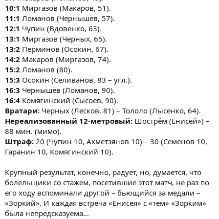
10:1
Миргазов (Макаров, 51).
11:1
Ломанов (Чернышёв, 57).
12:1
Чупин (Вдовенко, 63).
13:1
Миргазов (Черных, 65).
13:2
Перминов (Осокин, 67).
14:2
Макаров (Миргазов, 74).
15:2
Ломанов (80).
15:3
Осокин (Селиванов, 83 – угл.).
16:3
Чернышёв (Ломанов, 90).
16:4
Комягинский (Сысоев, 90).
Вратари:
Черных (Лесков, 81) – Тололо (Лысенко, 64).
Нереализованный 12-метровый:
Шострём (Енисей») –
88 мин. (мимо).
Штраф:
20 (Чупин 10, Ахметзянов 10) – 30 (Семёнов 10,
Гаранин 10, Комягинский 10).
Крупный результат, конечно, радует, но, думается, что
болельщики со стажем, посетившие этот матч, не раз по
его ходу вспоминали другой – бьющийся за медали –
«Зоркий». И каждая встреча «Енисея» с «тем» «Зорким»
была непредсказуема…