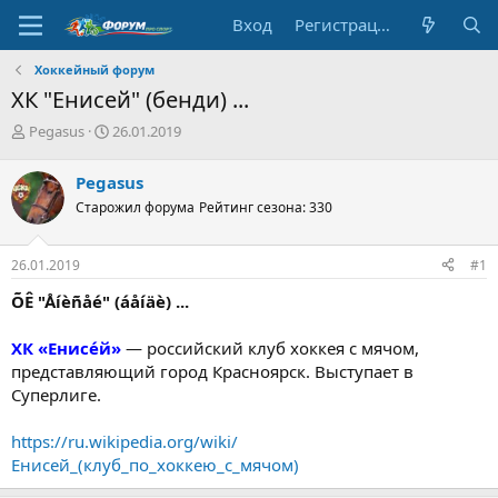
Вход
Регистрация
Хоккейный форум
ХК "Енисей" (бенди) ...
А
Д
Pegasus
26.01.2019
в
а
т
т
Pegasus
о
а
Старожил форума
Рейтинг сезона: 330
р
н
т
а
е
ч
26.01.2019
#1
м
а
ы
л
ÕÊ "Åíèñåé" (áåíäè) ...
а
ХК «Енисе́й»
— российский клуб хоккея с мячом,
представляющий город Красноярск. Выступает в
Суперлиге.
https://ru.wikipedia.org/wiki/
Енисей_(клуб_по_хоккею_с_мячом)