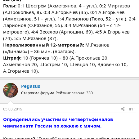
Голы:
0:1 Шострём (Ахметзянов, 4 – угл.). 0:2 Миргазов
(А.Прокопьев, 8). 0:3 А.Егорычев (35). 0:4 А.Егорычев
(Ахметзянов, 51 – угл.). 1:4 Ларионов (Тюко, 52 – угл.). 2:4
Ларионов (О.Рязанов, 55). 3:4 М.Рязанов (64 – с 12-
метрового). 4:4 Веселов (Артюшин, 69). 4:5 А.Егорычев
(74). 5:5 М.Рязанов (87).
Нереализованный 12-метровый:
М.Рязанов
(«Динамо») – 86 мин. (вратарь).
Штраф:
10 (Горячев 10) – 80 (А.Прокопьев 20,
Ахметзянов 20, Шострём 10, Шевцов 10, Вдовенко 10,
А.Егорычев 10).
Pegasus
Старожил форума
Рейтинг сезона: 330
05.03.2019
#11
Определились участники четвертьфиналов
чемпионата России по хоккею с мячом.
Красноярский "Енисей" в серии до двух побед встретится