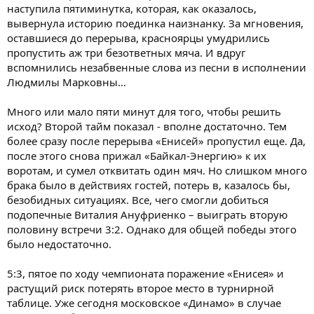
наступила пятиминутка, которая, как оказалось,
вывернула историю поединка наизнанку. За мгновения,
оставшиеся до перерыва, красноярцы умудрились
пропустить аж три безответных мяча. И вдруг
вспомнились незабвенные слова из песни в исполнении
Людмилы Марковны…
Много или мало пяти минут для того, чтобы решить
исход? Второй тайм показал - вполне достаточно. Тем
более сразу после перерыва «Енисей» пропустил еще. Да,
после этого снова прижал «Байкал-Энергию» к их
воротам, и сумел отквитать один мяч. Но слишком много
брака было в действиях гостей, потерь в, казалось бы,
безобидных ситуациях. Все, чего смогли добиться
подопечные Виталия Ануфриенко – выиграть вторую
половину встречи 3:2. Однако для общей победы этого
было недостаточно.
5:3, пятое по ходу чемпионата поражение «Енисея» и
растущий риск потерять второе место в турнирной
таблице. Уже сегодня московское «Динамо» в случае