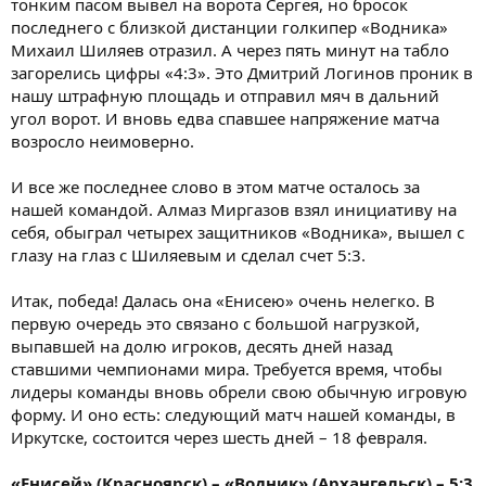
тонким пасом вывел на ворота Сергея, но бросок
последнего с близкой дистанции голкипер «Водника»
Михаил Шиляев отразил. А через пять минут на табло
загорелись цифры «4:3». Это Дмитрий Логинов проник в
нашу штрафную площадь и отправил мяч в дальний
угол ворот. И вновь едва спавшее напряжение матча
возросло неимоверно.
И все же последнее слово в этом матче осталось за
нашей командой. Алмаз Миргазов взял инициативу на
себя, обыграл четырех защитников «Водника», вышел с
глазу на глаз с Шиляевым и сделал счет 5:3.
Итак, победа! Далась она «Енисею» очень нелегко. В
первую очередь это связано с большой нагрузкой,
выпавшей на долю игроков, десять дней назад
ставшими чемпионами мира. Требуется время, чтобы
лидеры команды вновь обрели свою обычную игровую
форму. И оно есть: следующий матч нашей команды, в
Иркутске, состоится через шесть дней – 18 февраля.
«Енисей» (Красноярск) – «Водник» (Архангельск) – 5:3