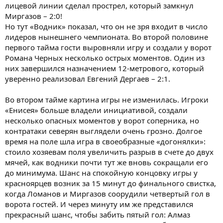
лицевой линии сделал прострел, который замкнул
Миргазов – 2:0!
Но тут «Водник» показал, что он не зря входит в число
лидеров нынешнего чемпионата. Во второй половине
первого тайма гости выровняли игру и создали у ворот
Романа Черных несколько острых моментов. Один из
них завершился назначением 12-метрового, который
уверенно реализовал Евгений Дергаев – 2:1.
Во втором тайме картина игры не изменилась. Игроки
«Енисея» больше владели инициативой, создали
несколько опасных моментов у ворот соперника, но
контратаки северян выглядели очень грозно. Долгое
время на поле шла игра в своеобразные «догонялки»:
стоило хозяевам поля увеличить разрыв в счете до двух
мячей, как водники почти тут же вновь сокращали его
до минимума. Шанс на спокойную концовку игры у
красноярцев возник за 15 минут до финального свистка,
когда Ломанов и Миргазов соорудили четвертый гол в
ворота гостей. И через минуту им же представился
прекрасный шанс, чтобы забить пятый гол: Алмаз