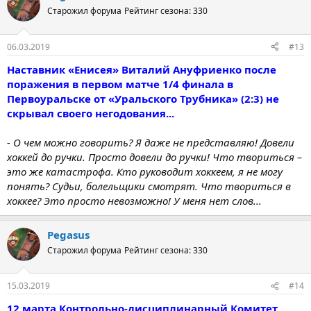
Старожил форума
Рейтинг сезона: 330
06.03.2019
#13
Наставник «Енисея» Виталий Ануфриенко после
поражения в первом матче 1/4 финала в
Первоуральске от «Уральского Трубника» (2:3) не
скрывал своего негодования...
- О чем можно говорить? Я даже не представляю! Довели
хоккей до ручки. Просто довели до ручки! Что твориться –
это же катастрофа. Кто руководит хоккеем, я не могу
понять? Судьи, болельщики смотрят. Что твориться в
хоккее? Это просто невозможно! У меня нет слов...
Pegasus
Старожил форума
Рейтинг сезона: 330
15.03.2019
#14
12 марта Контрольно-дисциплинарный Комитет