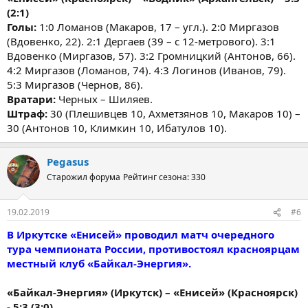
(2:1)
Голы:
1:0 Ломанов (Макаров, 17 – угл.). 2:0 Миргазов
(Вдовенко, 22). 2:1 Дергаев (39 – с 12-метрового). 3:1
Вдовенко (Миргазов, 57). 3:2 Громницкий (Антонов, 66).
4:2 Миргазов (Ломанов, 74). 4:3 Логинов (Иванов, 79).
5:3 Миргазов (Чернов, 86).
Вратари:
Черных – Шиляев.
Штраф:
30 (Плешивцев 10, Ахметзянов 10, Макаров 10) –
30 (Антонов 10, Климкин 10, Ибатулов 10).
Pegasus
Старожил форума
Рейтинг сезона: 330
19.02.2019
#6
В Иркутске «Енисей» проводил матч очередного
тура чемпионата России, противостоял красноярцам
местный клуб «Байкал-Энергия».
«Байкал-Энергия» (Иркутск) – «Енисей» (Красноярск)
- 5:3 (3:0).