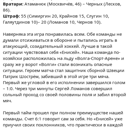
Вратари:
Атаманюк (Москвичёв, 46) – Черных (Лесков,
86).
Штраф:
55 (Симиргин 20, Крайнов 15, Слугин 10,
Галяутдинов 10)– 20 (Ломанов 10, Чернов 10).
Наверняка эта игра понравилась всем. Обе команды не
думали отсиживаться в обороне и пытались играть в
атакующий, созидательный хоккей. Лучше в такой
ситуации чувствовал себя «Енисей». Наша команда по-
хозяйски расположилась на льду «Волга-Спорт-Арене» и
сразу же у ворот «Волги» стали возникать опасные
ситуации. Героем матча стал защитник сборной Швеции
Патрик Шострём, забивший в этой игре три мяча.
Первый же угловой в его исполнении завершился голом
– 1:0. Через три минуты Сергей Ломанов совершил
сольный проход со своей половины поля и забил второй
мяч.
Первый тайм прошел при полном преимуществе нашей
команды. Счет 6:1 говорит сам за себя. Но «Енисей» уже
приучил своих поклонников, что практически в каждой