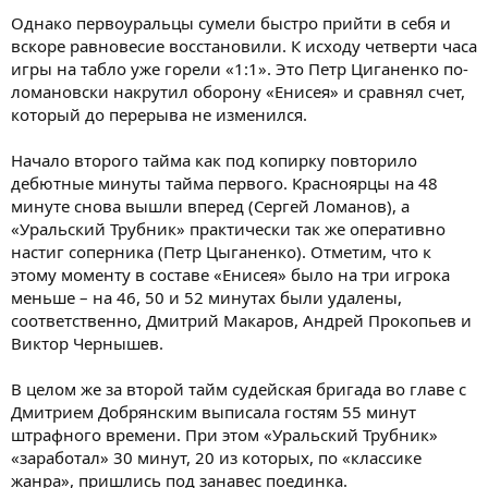
Однако первоуральцы сумели быстро прийти в себя и
вскоре равновесие восстановили. К исходу четверти часа
игры на табло уже горели «1:1». Это Петр Циганенко по-
ломановски накрутил оборону «Енисея» и сравнял счет,
который до перерыва не изменился.
Начало второго тайма как под копирку повторило
дебютные минуты тайма первого. Красноярцы на 48
минуте снова вышли вперед (Сергей Ломанов), а
«Уральский Трубник» практически так же оперативно
настиг соперника (Петр Цыганенко). Отметим, что к
этому моменту в составе «Енисея» было на три игрока
меньше – на 46, 50 и 52 минутах были удалены,
соответственно, Дмитрий Макаров, Андрей Прокопьев и
Виктор Чернышев.
В целом же за второй тайм судейская бригада во главе с
Дмитрием Добрянским выписала гостям 55 минут
штрафного времени. При этом «Уральский Трубник»
«заработал» 30 минут, 20 из которых, по «классике
жанра», пришлись под занавес поединка.