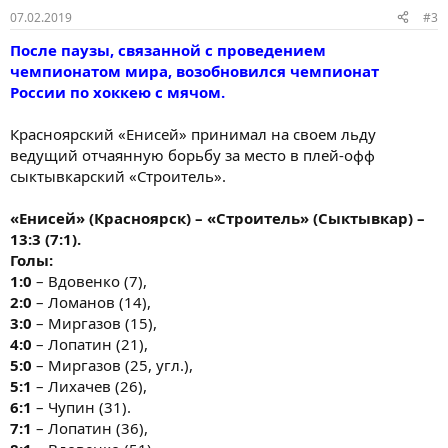
07.02.2019
#3
После паузы, связанной с проведением
чемпионатом мира, возобновился чемпионат
России по хоккею с мячом.
Красноярский «Енисей» принимал на своем льду
ведущий отчаянную борьбу за место в плей-офф
сыктывкарский «Строитель».
«Енисей» (Красноярск) – «Строитель» (Сыктывкар) –
13:3 (7:1).
Голы:
1:0
– Вдовенко (7),
2:0
– Ломанов (14),
3:0
– Миргазов (15),
4:0
– Лопатин (21),
5:0
– Миргазов (25, угл.),
5:1
– Лихачев (26),
6:1
– Чупин (31).
7:1
– Лопатин (36),