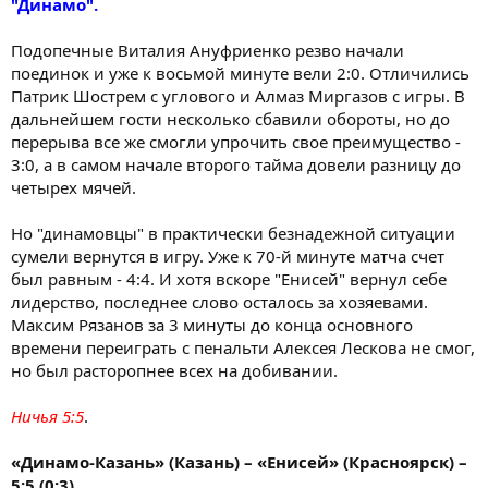
"Динамо".
Подопечные Виталия Ануфриенко резво начали
поединок и уже к восьмой минуте вели 2:0. Отличились
Патрик Шострем с углового и Алмаз Миргазов с игры. В
дальнейшем гости несколько сбавили обороты, но до
перерыва все же смогли упрочить свое преимущество -
3:0, а в самом начале второго тайма довели разницу до
четырех мячей.
Но "динамовцы" в практически безнадежной ситуации
сумели вернутся в игру. Уже к 70-й минуте матча счет
был равным - 4:4. И хотя вскоре "Енисей" вернул себе
лидерство, последнее слово осталось за хозяевами.
Максим Рязанов за 3 минуты до конца основного
времени переиграть с пенальти Алексея Лескова не смог,
но был расторопнее всех на добивании.
Ничья 5:5
.
«Динамо-Казань» (Казань) – «Енисей» (Красноярск) –
5:5 (0:3)