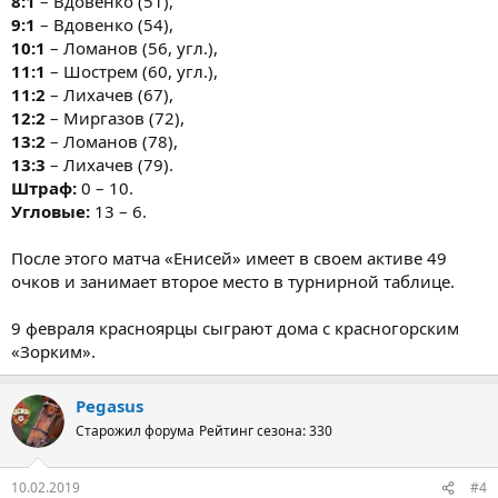
8:1
– Вдовенко (51),
9:1
– Вдовенко (54),
10:1
– Ломанов (56, угл.),
11:1
– Шострем (60, угл.),
11:2
– Лихачев (67),
12:2
– Миргазов (72),
13:2
– Ломанов (78),
13:3
– Лихачев (79).
Штраф:
0 – 10.
Угловые:
13 – 6.
После этого матча «Енисей» имеет в своем активе 49
очков и занимает второе место в турнирной таблице.
9 февраля красноярцы сыграют дома с красногорским
«Зорким».
Pegasus
Старожил форума
Рейтинг сезона: 330
10.02.2019
#4