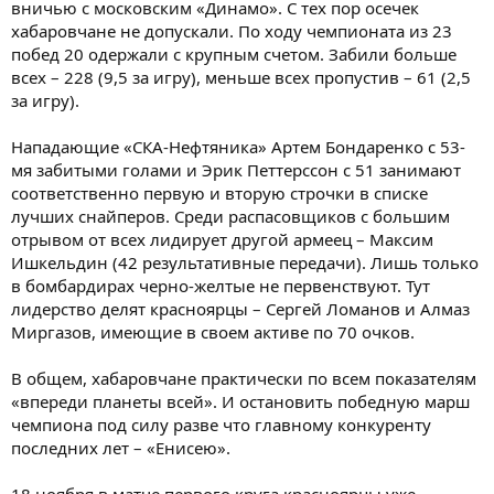
вничью с московским «Динамо». С тех пор осечек
хабаровчане не допускали. По ходу чемпионата из 23
побед 20 одержали с крупным счетом. Забили больше
всех – 228 (9,5 за игру), меньше всех пропустив – 61 (2,5
за игру).
Нападающие «СКА-Нефтяника» Артем Бондаренко с 53-
мя забитыми голами и Эрик Петтерссон с 51 занимают
соответственно первую и вторую строчки в списке
лучших снайперов. Среди распасовщиков с большим
отрывом от всех лидирует другой армеец – Максим
Ишкельдин (42 результативные передачи). Лишь только
в бомбардирах черно-желтые не первенствуют. Тут
лидерство делят красноярцы – Сергей Ломанов и Алмаз
Миргазов, имеющие в своем активе по 70 очков.
В общем, хабаровчане практически по всем показателям
«впереди планеты всей». И остановить победную марш
чемпиона под силу разве что главному конкуренту
последних лет – «Енисею».
18 ноября в матче первого круга красноярцы уже