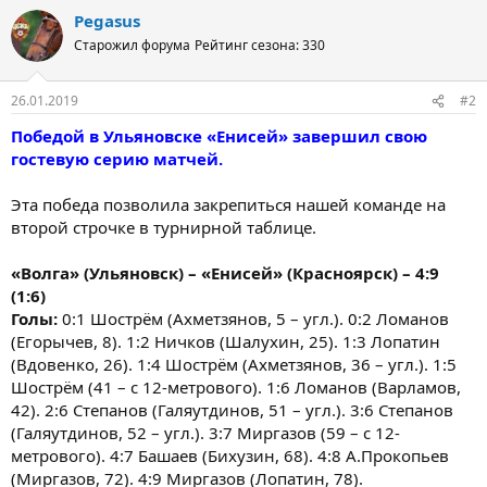
Pegasus
Старожил форума
Рейтинг сезона: 330
26.01.2019
#2
Победой в Ульяновске «Енисей» завершил свою
гостевую серию матчей.
Эта победа позволила закрепиться нашей команде на
второй строчке в турнирной таблице.
«Волга» (Ульяновск) – «Енисей» (Красноярск) – 4:9
(1:6)
Голы:
0:1 Шострём (Ахметзянов, 5 – угл.). 0:2 Ломанов
(Егорычев, 8). 1:2 Ничков (Шалухин, 25). 1:3 Лопатин
(Вдовенко, 26). 1:4 Шострём (Ахметзянов, 36 – угл.). 1:5
Шострём (41 – с 12-метрового). 1:6 Ломанов (Варламов,
42). 2:6 Степанов (Галяутдинов, 51 – угл.). 3:6 Степанов
(Галяутдинов, 52 – угл.). 3:7 Миргазов (59 – с 12-
метрового). 4:7 Башаев (Бихузин, 68). 4:8 А.Прокопьев
(Миргазов, 72). 4:9 Миргазов (Лопатин, 78).