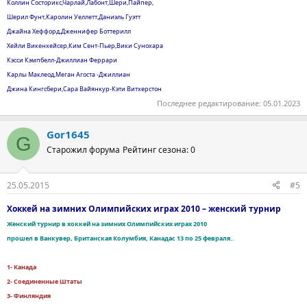
Коллин Состорикс,Чарлай,Лабонт,Шери,Пайпер,
Шерил Фунт,Каролин Уеллетт,Даниэль Гуэтт
Джайна Хеффорд,Дженнифер Боттерилл
Хейли Викенхейсер,Ким Сент-Пьер,Вики Сунохара
Кэсси Кэмпбелл-Джиллиан Феррари
Карлы Маклеод,Меган Агоста -Джиллиан
Джина Кингсбери,Сара Вайянкур-Кэти Витхерстон
Последнее редактирование:
05.01.2023
Gor1645
G
Старожил форума
Рейтинг сезона: 0
25.05.2015
#5
Хоккей на зимних Олимпийских играх 2010 – женский турнир
Женский турнир в хоккей на зимних Олимпийских играх 2010
прошел в Ванкувер, Британская Колумбия, Канадас 13 по 25 февраля..
1- Канада
2- Соединенные Штаты
3- Финляндия