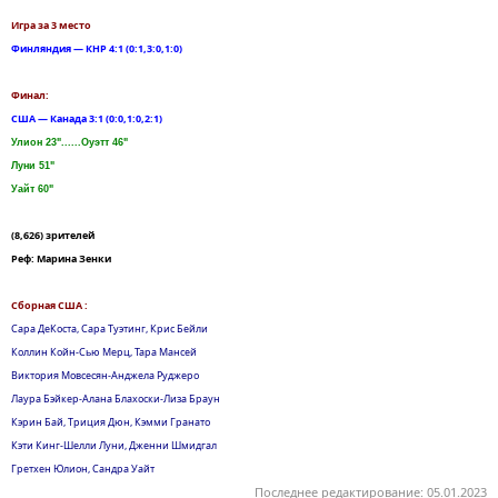
Игра за 3 место
Финляндия — КНР 4:1 (0:1,3:0,1:0)
Финал:
США — Канада 3:1 (0:0,1:0,2:1)
Улион 23"......Оуэтт 46"
Луни 51"
Уайт 60"
(8,626) зрителей
Реф: Марина Зенки
Сборная США :
Сара ДеКоста, Сара Туэтинг, Крис Бейли
Коллин Койн-Сью Мерц, Тара Мансей
Виктория Мовсесян-Анджела Руджеро
Лаура Бэйкер-Алана Блахоски-Лиза Браун
Кэрин Бай, Триция Дюн, Кэмми Гранато
Кэти Кинг-Шелли Луни, Дженни Шмидгал
Гретхен Юлион, Сандра Уайт
Последнее редактирование:
05.01.2023