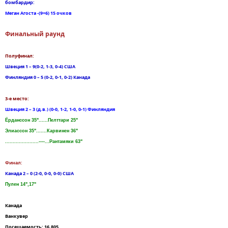
бомбардир:
Меган Агоста -(9+6) 15 очков
Финальный раунд
Полуфинал:
Швеция 1 – 9(0-2, 1-3, 0-4) США
Финляндия 0 – 5 (0-2, 0-1, 0-2) Канада
3-е место:
Швеция 2 – 3 (д.в.) (0-0, 1-2, 1-0, 0-1) Финляндия
Ёрданссон 35"......Пелттари 25"
Элиассон 35".......Карвинен 36"
......................----...Рантамяки 63"
Финал:
Канада 2 – 0 (2-0, 0-0, 0-0) США
Пулен 14",17"
Канада
Ванкувер
Посещаемость: 16,805