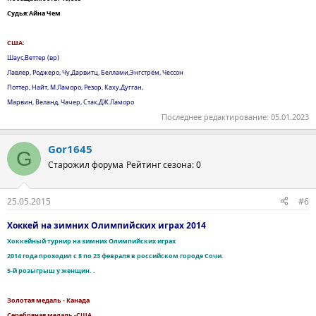
Судья:Айна Чем
США:
Шаус,Веттер (вр)
Лавлер, Роджеро, Чу,Дарвитц, Беллами,Энгстрём, Чессон
Поттер, Найт, М.Ламоро, Резор, Каху,Дугган,
Марвин, Веланд, Чачер, Стак,ДЖ.Ламоро
Последнее редактирование:
05.01.2023
Gor1645
G
Старожил форума
Рейтинг сезона: 0
25.05.2015
#6
Хоккей на зимних Олимпийских играх 2014
Хоккейный турнир на зимних Олимпийских играх
2014 года проходил с 8 по 23 февраля в российском городе Сочи.
5-й розыгрыш у женщин. .
Золотая медаль - Канада
Серебряная медаль -США