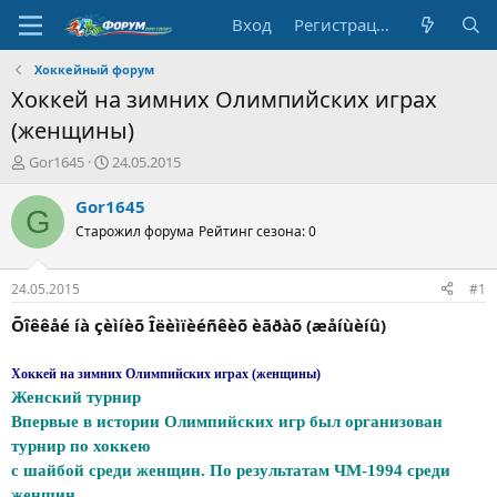
Вход
Регистрация
Хоккейный форум
Хоккей на зимних Олимпийских играх
(женщины)
А
Д
Gor1645
24.05.2015
в
а
т
т
Gor1645
G
о
а
Старожил форума
Рейтинг сезона: 0
р
н
т
а
е
ч
24.05.2015
#1
м
а
ы
л
Õîêêåé íà çèìíèõ Îëèìïèéñêèõ èãðàõ (æåíùèíû)
а
Хоккей на зимних Олимпийских играх (женщины)
Женский турнир
Впервые в истории Олимпийских игр был организован
турнир по хоккею
с шайбой среди женщин. По результатам ЧМ-1994 среди
женщин