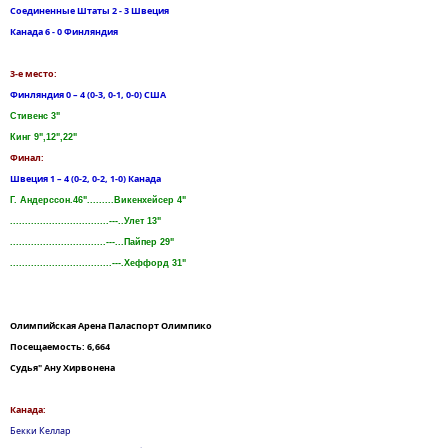
Соединенные Штаты 2 - 3 Швеция
Канада 6 - 0 Финляндия
3-е место:
Финляндия 0 – 4 (0-3, 0-1, 0-0) США
Стивенс 3"
Кинг 9",12",22"
Финал:
Швеция 1 – 4 (0-2, 0-2, 1-0) Канада
Г. Андерссон.46".........Викенхейсер 4"
.................................---..Улет 13"
................................---...Пайпер 29"
..................................---.Хеффорд 31"
Олимпийская Арена Паласпорт Олимпико
Посещаемость: 6,664
Судья" Ану Хирвонена
Канада:
Бекки Келлар