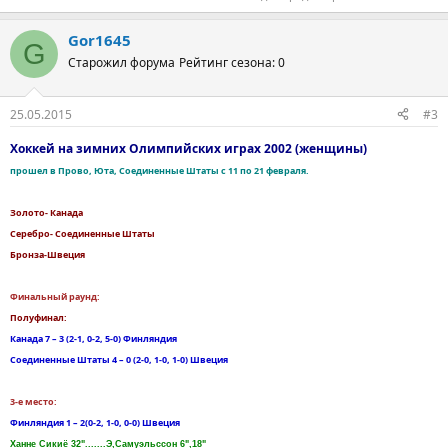
Gor1645
G
Старожил форума
Рейтинг сезона: 0
25.05.2015
#3
Хоккей на зимних Олимпийских играх 2002 (женщины)
прошел в Прово, Юта, Соединенные Штаты с 11 по 21 февраля.
Золото- Канада
Серебро- Соединенные Штаты
Бронза-Швеция
Финальный раунд:
Полуфинал:
Канада 7 – 3 (2-1, 0-2, 5-0) Финляндия
Соединенные Штаты 4 – 0 (2-0, 1-0, 1-0) Швеция
3-е место:
Финляндия 1 – 2(0-2, 1-0, 0-0) Швеция
Ханне Сикиё 32".......Э,Самуэльссон 6",18"