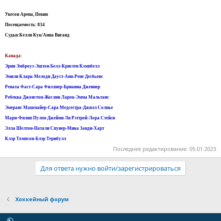
Укесон Арена, Пекин
Посещаемость: 834
Судьи:Келли Кук/Анна Виганд
Канада:
Эрин Эмброуз-Эштон Белл-Кристен Кэмпбелл
Эмили Кларк-Мелоди Дауст-Анн-Рене Десбьенс
Рената Фаст-Сара Филлиер-Брианна Дженнер
Ребекка Джонстон-Жослин Ларок-Эмма Мальтаис
Эмеранс Машмайер-Сара Медсестра-Джилл Солнье
Мари-Филип Пулен-Джейми Ли Рэттрей-Лора Стейси
Элла Шелтон-Натали Спунер-Мика Занди-Харт
Клэр Томпсон-Блэр Тернбулл
Последнее редактирование:
05.01.2023
Для ответа нужно войти/зарегистрироваться
Хоккейный форум