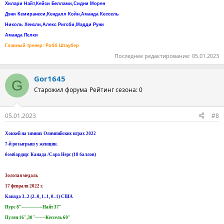
Хилари Найт,Кейси Беллами,Сидни Морен
Дэни Кемиранеси,Кендалл Койн,Аманда Кессель
Николь Хенсли,Алекс Ригсби,Мэдди Руни
Аманда Пелки
Главный тренер: Робб Штаубер
Последнее редактирование:
05.01.2023
Gor1645
G
Старожил форума
Рейтинг сезона: 0
05.01.2023
#8
Хоккей на зимних Олимпийских играх 2022
7-й розыгрыш у женщин.
бомбардир: Канада /Сара Нерс (18 баллов)
Золотая медаль
17 февраля 2022 г.
Канада 3–2 (2–0, 1–1, 0–1) США
Нурс 8"--------------Найт 37"
Пулен 16",30"-------Кессель 60"