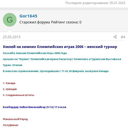
Последнее редактирование:
05.01.2023
Gor1645
G
Старожил форума
Рейтинг сезона: 0
25.05.2015
#4
Хоккей на зимних Олимпийских играх 2006 – женский турнир
Хоккей в Зимние Олимпийские Игры 2006 Года
прошел на "Торино" Олимпийская Арена Паласпорт Олимпико и Туринская Выставка в
Турин, Италия.
В женских соревнованиях, проходивших с 11 по 20 февраля, выиграла Канада.
1. Канада
2. Швеция
3. Соединенные Штаты
Бомбардир:Хейли Викенхейсер (5+12) 17 очков
Финальный Раунд
Полуфинал