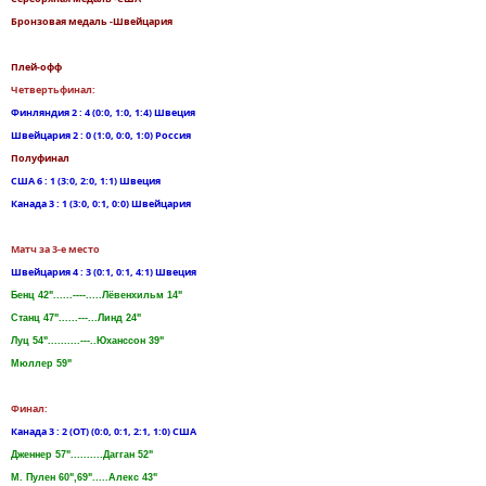
Бронзовая медаль -Швейцария
Плей-офф
Четвертьфинал:
Финляндия 2 : 4 (0:0, 1:0, 1:4) Швеция
Швейцария 2 : 0 (1:0, 0:0, 1:0) Россия
Полуфинал
США 6 : 1 (3:0, 2:0, 1:1) Швеция
Канада 3 : 1 (3:0, 0:1, 0:0) Швейцария
Матч за 3-е место
Швейцария 4 : 3 (0:1, 0:1, 4:1) Швеция
Бенц 42"......----.....Лёвенхильм 14"
Станц 47"......---...Линд 24"
Луц 54"..........---..Юханссон 39"
Мюллер 59"
Финал:
Канада 3 : 2 (OT) (0:0, 0:1, 2:1, 1:0) США
Дженнер 57"..........Дагган 52"
М. Пулен 60",69".....Алекс 43"