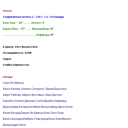
Финал:
Соединенные Штаты 2 – 3 (0-1, 1-2, 1-0) Канада
Кэти Кинг − 22"..........Уеллетт 2"
Карин Пока − 57"....... Викенхейсер 25"
.......................................Хеффорд 40"
Е-Центр, Уэст-Вэлли-Сити
Посещаемость: 8,599
Судья:
Стейси Ливингстон
Канада:
Сами Жо Малого,
Бекки Келлар ,Коллин Состорикс, Тереза Бриссона
Шери Пайпер, Шерил Фунтовых, Лори Дюпюи
Каролин Уеллетт,Даниэль Гуэтте,Джайна Хеффорд
Дженнифер Боттерилл,Хейли Викенхейсер,Дана Антал
Келли Бечард,Тэмми Ли Шевчук,Ким Сент-Пьер
Вики Санохара,Изабель CЧартранд,Кэсси Кэмпбелл
(С)
Джеральдин Хини