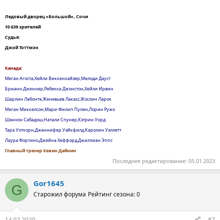
Ледовый дворец «Большой», Сочи
10 639 зрителей
Судья:
Джой Тоттмэн
Канада:
Меган Агоста,Хейли Виккенхайзер,Мелоди Дауст
Брианн Дженнер,Ребекка Джонстон,Хейли Ирвин
Шарлин Лабонте,Женевьев Лакасс,Жослин Ларок
Меган Миккелсон,Мари-Филип Пулен,Лорин Ружо
Шэннон Сабадош,Натали Спунер,Кэтрин Уорд
Тара Уоткорн,Дженнифер Уэйкфилд,Каролин Уэллетт
Лаура Фортино,Джейна Хеффорд,Джиллиан Эппс
Главный тренер Кевин Дайнин
Последнее редактирование:
05.01.2023
Gor1645
G
Старожил форума
Рейтинг сезона: 0
14.02.2020
#7