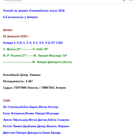
Хоккей на зимних Олимпийских играх 2018
6-й розыгрыш у женщин.
финал:
22 февраля 2018 г.
Канада 2–3 (0–1, 2–0, 0–1, 0-0, 0-1) ОТ США
Х. Ирвин 22"-------------Х. Найт 20"
M.-P. Поулин 27"--------М. Ламурё-Морандо 54"
--------------------------------Ж. Ламурё-Дэвидсон (булл)
Хоккейный Центр, Каннын
Посещаемость: 4 467
Судьи: ГЕРТРИХ Николь / ТИМГЛАС Кэтрин
США:
Ли Стеклин,Кейла Барнс,Меган Келлер
Кали Флэнаган,Моник Ламурё-Морандо
Эмели Пфальцер,Меган Дагган,Хейли Скарупа
Келли Паннек,Брайанна Декер,Жизель Марвин
Джослин Ламуре-Дэвидсон,Ханна Брандт