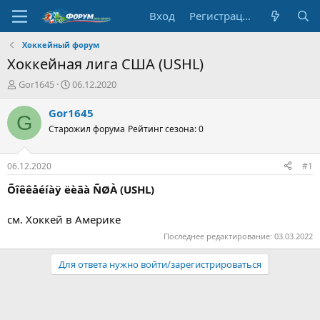
Вход
Регистрация
Хоккейный форум
Хоккейная лига США (USHL)
А
Д
Gor1645
06.12.2020
в
а
т
т
Gor1645
G
о
а
Старожил форума
Рейтинг сезона: 0
р
н
т
а
е
ч
06.12.2020
#1
м
а
ы
л
Õîêêåéíàÿ ëèãà ÑØÀ (USHL)
а
см. Хоккей в Америке
Последнее редактирование:
03.03.2022
Для ответа нужно войти/зарегистрироваться