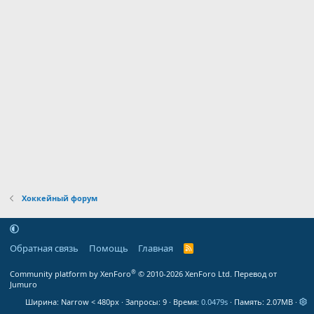
Хоккейный форум
Обратная связь
Помощь
Главная
R
S
S
®
Community platform by XenForo
© 2010-2026 XenForo Ltd.
Перевод от
Jumuro
Ширина
Запросы
9
Время
0.0479s
Память
2.07MB