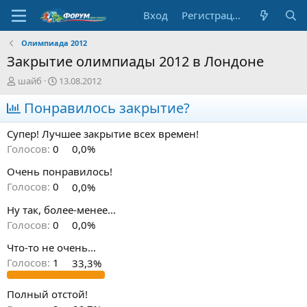
Вход
Регистрация
Олимпиада 2012
Закрытие олимпиады 2012 в Лондоне
А
Д
шайб
13.08.2012
в
а
т
Понравилось закрытие?
т
о
а
р
н
Супер! Лучшее закрытие всех времен!
т
а
Голосов:
0
0,0%
е
ч
м
а
Очень понравилось!
ы
л
Голосов:
0
0,0%
а
Ну так, более-менее...
Голосов:
0
0,0%
Что-то не очень...
Голосов:
1
33,3%
Полный отстой!