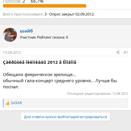
Голосов:
2
66,7%
Всего проголосовало
3
Опрос закрыт
02.09.2012
.
шайб
Участник
Рейтинг сезона: 0
13.08.2012
#1
Çàêðûòèå îëèìïèàäû 2012 â Ëîíäîíå
Обещали феерическое зрелище...
обычный гала-концерт среднего уровня... Лучше бы
поспал.
Последнее редактирование:
13.08.2012
SAXAR
Р
е
а
Для ответа нужно войти/зарегистрироваться
к
ц
и