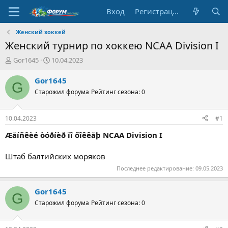
Вход
Регистрация
Женский хоккей
Женский турнир по хоккею NCAA Division I
А
Д
Gor1645
10.04.2023
в
а
т
т
Gor1645
G
о
а
Старожил форума
Рейтинг сезона: 0
р
н
т
а
е
ч
10.04.2023
#1
м
а
ы
л
Æåíñêèé òóðíèð ïî õîêêåþ NCAA Division I
а
Штаб балтийских моряков
Последнее редактирование:
09.05.2023
Gor1645
G
Старожил форума
Рейтинг сезона: 0