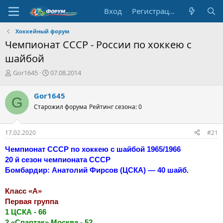
Вход
Регистрация
Хоккейный форум
Чемпионат СССР - России по хоккею с
шайбой
А
Д
Gor1645
07.08.2014
в
а
т
т
Gor1645
G
о
а
Старожил форума
Рейтинг сезона: 0
р
н
т
а
е
ч
17.02.2020
#21
м
а
ы
л
Чемпионат СССР по хоккею с шайбой 1965/1966
а
20 й сезон чемпионата СССР
Бомбардир: Анатолий Фирсов (ЦСКА) — 40 шайб.
Класс «А»
Первая группа
1 ЦСКА - 66
2 «Спартак» Москва - 52