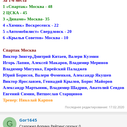
За 1-6 места
1 «Спартак» Москва - 48
2 ЦСКА - 45
3 «Динамо» Москва- 35
4 «Химик» Воскресенск - 22
5 «Автомобилист» Свердловск - 20
6 «Крылья Советов» Москва - 10
Спартак Москва
Виктор Зингер,Дмитрий Китаев, Валери Кузмин
Игорь Лапин, Алексей Макаров, Владимир Меринов
Владимир Мигунко, Еврейский Паладжев
Юрий Борисов, Валери Фоменков, Александр Якушев
Виктор Ярославзев, Геннадий Крылов, Борис Майоров
Александр Мартынюк, Владимир Шадрин, Анатолий Севдов
Евгений Симин, Вятшеслав Старщинов
Тренер: Николай Карпов
Последнее редактирование:
17.02.2020
Gor1645
G
Старожил форума
Рейтинг сезона: 0