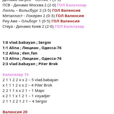
ПСВ - Динамо Москва 2 (2-0)
ГОЛ
Бальтазар
Лилль – Вольсбург 2 (3-5)
ГОЛ
Валенсия
Металлист - Локерен 2 (0-3)
ГОЛ
Валенсия
Риу Аве – Ольборг 1 (0-5)
ГОЛ
Валенсия
Стяуа - Динамо Киев 2 (2-0)
ГОЛ
Бальтазар
1:0
vlad
.
babayan
;
Sergsv
1:1
Alina
; Люциан
,
Одесса-76
1:2
Alina
;
den
_
fan
1:3
Alina
; Люциан
,
Одесса-76
2:3
vlad
.
babayan
;
Piter
Brok
Бальтазар 15
2 1 1 2 2 х х 2 – 5 vlad.babayan
х 1 1 1 2 х х 2 – 4 Piter Brok
2 2 1 1 х х 2 1 – 1 Марс
х 2 1 1 х 1 2 1 – 1 voyadjer
2 1 1 2 2 1 2 1 – 4 Sergsv
Валенсия 20