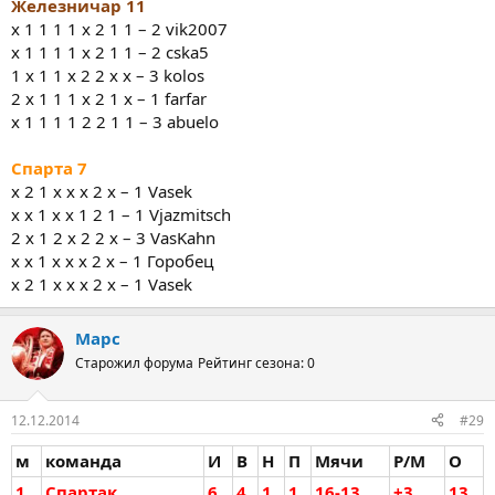
Железничар 11
x 1 1 1 1 x 2 1 1 – 2 vik2007
x 1 1 1 1 x 2 1 1 – 2 cska5
1 x 1 1 x 2 2 x x – 3 kolos
2 x 1 1 1 x 2 1 x – 1 farfar
x 1 1 1 1 2 2 1 1 – 3 abuelo
Спарта 7
x 2 1 x x x 2 x – 1 Vasek
х х 1 х х 1 2 1 – 1 Vjazmitsch
2 х 1 2 х 2 2 х – 3 VasKahn
х х 1 х х х 2 х – 1 Горобец
x 2 1 x x x 2 x – 1 Vasek
Марс
Старожил форума
Рейтинг сезона: 0
12.12.2014
#29
м
команда
И
В
Н
П
Мячи
Р/М
О
1
Спартак
6
4
1
1
16-13
+3
13