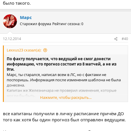
было такого.
Марс
Старожил форума
Рейтинг сезона: 0
12.12.2014
#40
Lexxus23 сказал(а):
По факту получается, что ведущий не смог донести
информацию, что прогноз состоит из 8 матчей, а не из
9ти.
Марс, ты старался, написал всем в ЛС, но с фактами не
поспоришь. Информация после изменения шаблона не была
донесена.
Капитан же Железничара не проверил изменения, которые
могли бы быть.
Нажмите, чтобы раскрыть...
И еще, по идее, нужно было указать на ошибку до дедлайна.
Ну да ладно.
все капитаны получили в личку расписание причём ДО
того как хотя бы один прогноз был отправлен ведущим.
PS:Если это вообще связано с ситуацией, что ему не донесли, а
не он намерено так прислал, прочитав сообщения и