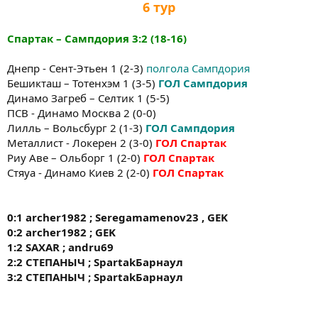
6
тур
Спартак
–
Сампдория
3:2
(18-16)
Днепр - Сент-Этьен 1 (2-3)
полгола Сампдория
Бешикташ – Тотенхэм 1 (3-5)
ГОЛ
Сампдория
Динамо Загреб – Селтик 1 (5-5)
ПСВ - Динамо Москва 2 (0-0)
Лилль – Вольсбург 2 (1-3)
ГОЛ
Сампдория
Металлист - Локерен 2 (3-0)
ГОЛ
Спартак
Риу Аве – Ольборг 1 (2-0)
ГОЛ
Спартак
Стяуа - Динамо Киев 2 (2-0)
ГОЛ
Спартак
0:1
archer1982 ; Seregamamenov23 , GEK
0:2
archer1982 ; GEK
1:2
SAXAR
;
andru69
2:2
СТЕПАНЫЧ
; Spartak
Барнаул
3:2
СТЕПАНЫЧ
; Spartak
Барнаул