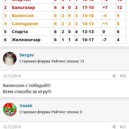
2
Бальтазар
6
4
0
2
17-10
+7
12
3
Валенсия
6
3
0
3
14-18
-4
9
4
Сампдория
6
2
2
2
14-13
+1
8
5
Спарта
6
2
0
4
13-13
0
6
6
Железничар
6
1
1
4
10-17
-7
4
Sergsv
Старожил форума
Рейтинг сезона: 13
12.12.2014
#30
Валенсию с победой!!!
Всем спасибо за игру!!!
Vasek
Старожил форума
Рейтинг сезона: 0
12.12.2014
#31