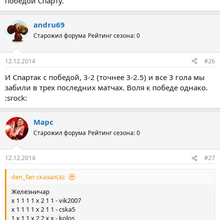
победой Спарту.
andru69
Старожил форума
Рейтинг сезона: 0
12.12.2014
#26
И Спартак с победой, 3-2 (точнее 3-2.5) и все 3 гола мы
забили в трех последних матчах. Воля к победе однако.
:srock:
Марс
Старожил форума
Рейтинг сезона: 0
12.12.2014
#27
den_fan сказал(а):
Железничар
x 1 1 1 1 x 2 1 1 - vik2007
x 1 1 1 1 x 2 1 1 - cska5
1 x 1 1 x 2 2 x x - kolos