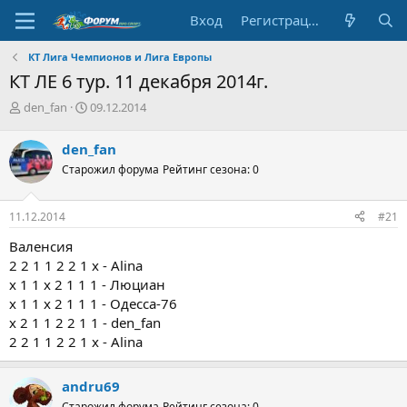
Вход
Регистрация
КТ Лига Чемпионов и Лига Европы
КТ ЛЕ 6 тур. 11 декабря 2014г.
А
Д
den_fan
09.12.2014
в
а
т
т
den_fan
о
а
Старожил форума
Рейтинг сезона: 0
р
н
т
а
е
ч
11.12.2014
#21
м
а
ы
л
Валенсия
а
2 2 1 1 2 2 1 x - Alina
х 1 1 х 2 1 1 1 - Люциан
х 1 1 х 2 1 1 1 - Одесса-76
х 2 1 1 2 2 1 1 - den_fan
2 2 1 1 2 2 1 x - Alina
andru69
Старожил форума
Рейтинг сезона: 0