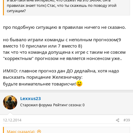
и все-таки мне интересно, что скажет на это SAXAR. он в
правилах знает толк) Стас, что ты скажешь по поводу этой
ситуации?
про подобную ситуацию в правилах ничего не сказано.
но бывало играли команды с неполным прогнозом(9
вместо 10 прислали или 7 вместо 8)
так что что команда допущена к игре с таким не совсем
"корректным" прогнозом не является нонсенсом уже..
ИМХО: главное прогноз дан ДО дедлайна, хотя надо
высказать порицание Железничару:
будьте внимательнее товарисчи!
Lexxus23
Старожил форума
Рейтинг сезона: 0
12.12.2014
#39
Марс сказал(а):