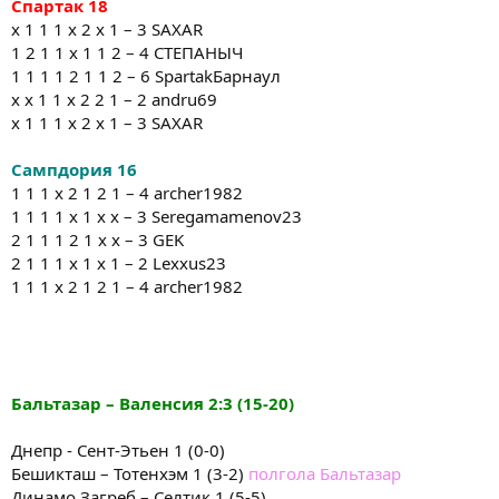
Спартак
18
x 1 1 1 x 2 x 1 – 3 SAXAR
1 2 1 1 х 1 1 2 – 4 СТЕПАНЫЧ
1 1 1 1 2 1 1 2 – 6 SpartakБарнаул
х х 1 1 х 2 2 1 – 2 andru69
x 1 1 1 x 2 x 1 – 3 SAXAR
Сампдория
16
1 1 1 х 2 1 2 1 – 4 archer1982
1 1 1 1 х 1 х х – 3 Seregamamenov23
2 1 1 1 2 1 х х – 3 GEK
2 1 1 1 х 1 х 1 – 2 Lexxus23
1 1 1 х 2 1 2 1 – 4 archer1982
Бальтазар
–
Валенсия
2:3
(15-20)
Днепр - Сент-Этьен 1 (0-0)
Бешикташ – Тотенхэм 1 (3-2)
полгола Бальтазар
Динамо Загреб – Селтик 1 (5-5)