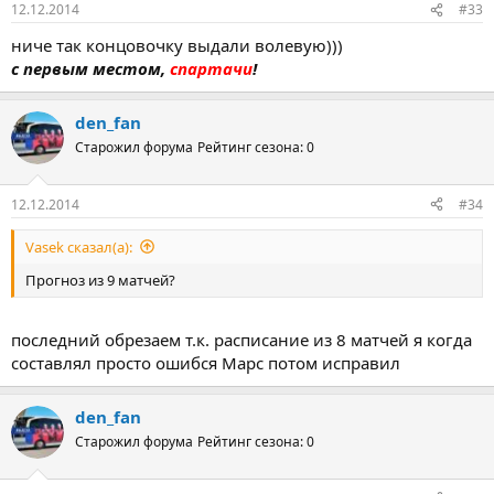
12.12.2014
#33
ниче так концовочку выдали волевую)))
с первым местом,
спартачи
!
den_fan
Старожил форума
Рейтинг сезона: 0
12.12.2014
#34
Vasek сказал(а):
Прогноз из 9 матчей?
последний обрезаем т.к. расписание из 8 матчей я когда
составлял просто ошибся Марс потом исправил
den_fan
Старожил форума
Рейтинг сезона: 0