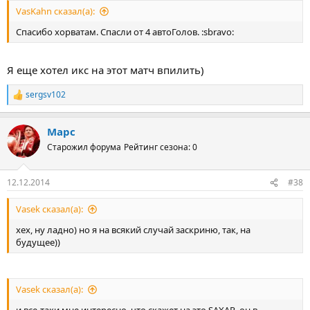
VasKahn сказал(а):
Спасибо хорватам. Спасли от 4 автоГолов. :sbravo:
Я еще хотел икс на этот матч впилить)
sergsv102
Р
е
а
Марс
к
ц
Старожил форума
Рейтинг сезона: 0
и
и
:
12.12.2014
#38
Vasek сказал(а):
хех, ну ладно) но я на всякий случай заскриню, так, на
будущее))
Vasek сказал(а):