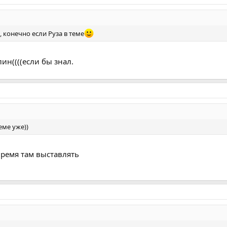
, конечно если Руза в теме
лин((((если бы знал.
теме уже))
время там выставлять