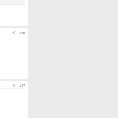
#56
#57