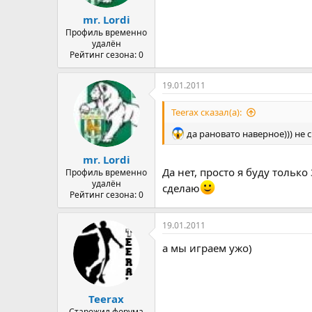
mr. Lordi
Профиль временно
удалён
Рейтинг сезона: 0
19.01.2011
Teerax сказал(а):
да рановато наверное))) не с
mr. Lordi
Да нет, просто я буду тольк
Профиль временно
удалён
сделаю
Рейтинг сезона: 0
19.01.2011
а мы играем ужо)
Teerax
Старожил форума