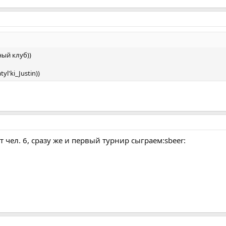
ный клуб))
l'ki_Justin))
т чел. 6, сразу же и первый турнир сыграем:sbeer: