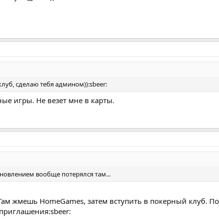
клуб, сделаю тебя админом)):sbeer:
ые игры. Не везет мне в карты.
бновлением вообще потерялся там...
Там жмешь НomeGames, затем вступить в покерный клуб. П
приглашения:sbeer: