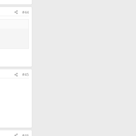
#44
#45
#46