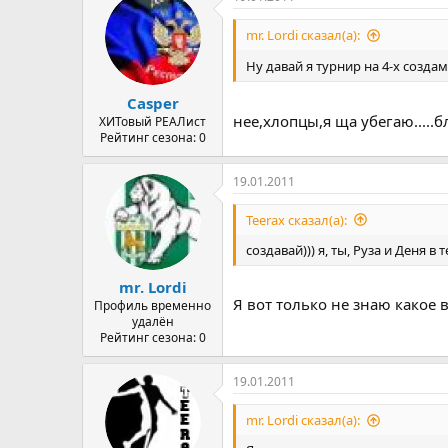
mr. Lordi сказал(а):
Ну давай я турнир на 4-х создам
Casper
нее,хлопцы,я ща убегаю.....б
ХИТовый РЕАЛист
Рейтинг сезона: 0
19.01.2011
Teerax сказал(а):
создавай))) я, ты, Руза и Деня в 
mr. Lordi
Я вот только не знаю какое 
Профиль временно
удалён
Рейтинг сезона: 0
19.01.2011
mr. Lordi сказал(а):