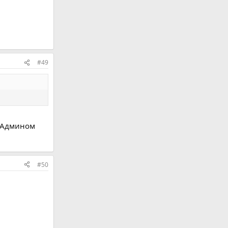
#49
а Админом
#50