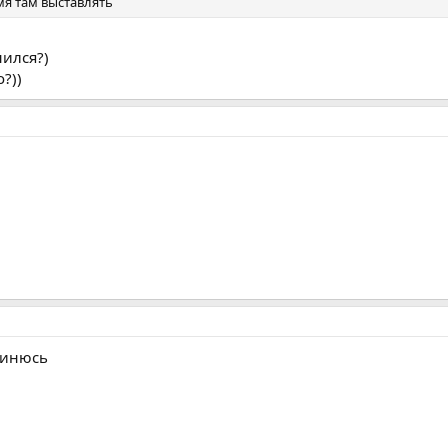
мя там выставлять
нился?)
?))
динюсь