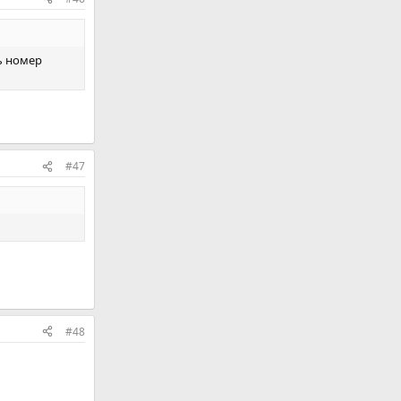
ь номер
#47
#48