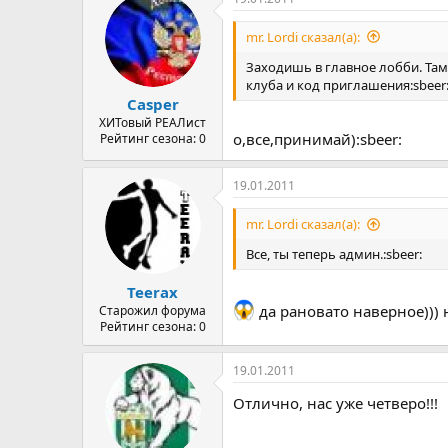
mr. Lordi сказал(а):
Заходишь в главное лобби. Та
клуба и код приглашения:sbeer
Casper
ХИТовый РЕАЛист
о,все,принимай):sbeer:
Рейтинг сезона: 0
19.01.2011
mr. Lordi сказал(а):
Все, ты теперь админ.:sbeer:
Teerax
да рановато наверное))) н
Старожил форума
Рейтинг сезона: 0
19.01.2011
Отлично, нас уже четверо!!!