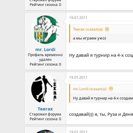
Рейтинг сезона: 0
19.01.2011
Teerax сказал(а):
а мы играем ужо)
mr. Lordi
Ну давай я турнир на 4-х соз
Профиль временно
удалён
Рейтинг сезона: 0
19.01.2011
mr. Lordi сказал(а):
Ну давай я турнир на 4-х создам
Teerax
создавай))) я, ты, Руза и Деня
Старожил форума
Рейтинг сезона: 0
19.01.2011