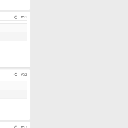
#51
#52
#53