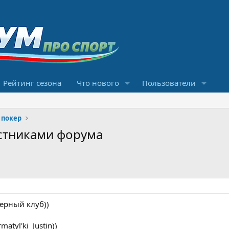
Рейтинг сезона
Что нового
Пользователи
 покер
стниками форума
керный клуб))
atyl'ki_Justin))