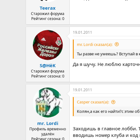
а
Teerax
Старожил форума
Рейтинг сезона: 0
19.01.2011
mr. Lordi сказал(а):
Ты разве не умеешь? Вступай в 
Да я шучу. Не люблю карточн
S@HёK
Старожил форума
Рейтинг сезона: 0
19.01.2011
Casper сказал(а):
Колян,а как его найти?с этим о
mr. Lordi
Заходишь в главное лобби. 
Профиль временно
удалён
вводишь номер клуба и код 
Рейтинг сезона: 0