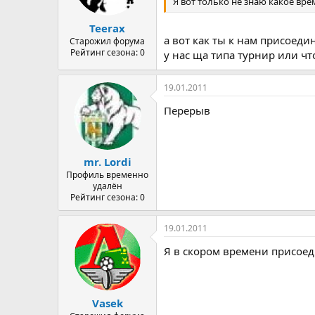
Я вот только не знаю какое вре
Teerax
а вот как ты к нам присоеди
Старожил форума
Рейтинг сезона: 0
у нас ща типа турнир или что
19.01.2011
Перерыв
mr. Lordi
Профиль временно
удалён
Рейтинг сезона: 0
19.01.2011
Я в скором времени присое
Vasek