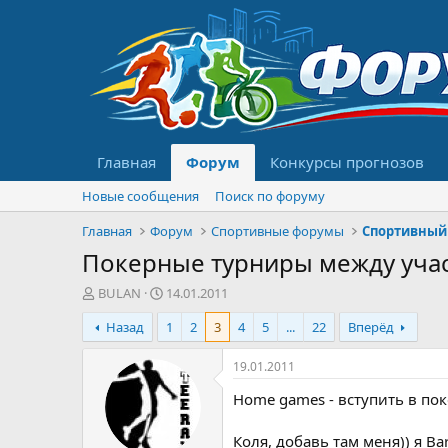
Главная
Форум
Конкурсы прогнозов
Новые сообщения
Поиск по форуму
Главная
Форум
Спортивные форумы
Спортивный
Покерные турниры между уча
А
Д
BULAN
14.01.2011
в
а
Назад
1
2
3
4
5
...
22
Вперёд
т
т
о
а
р
н
19.01.2011
т
а
Home games - вступить в по
е
ч
м
а
ы
л
Коля, добавь там меня)) я Barm