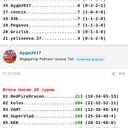
16.Ауди2017..................8 (0-2-2-1)
17.rencis....................7 (1-0-4-0)
18.S3k.......................7 (1-1-2-0)
19.Pegasus...................7 (1-1-2-0)
20.Grizlik...................5 (0-1-3-0)
21.yeliseeva.37..............4 (0-1-2-0)
Ауди2017
Модератор
Рейтинг сезона: 160
Команда форума
01.03.2026
#48
Итоги после 28 туров
01.RedFireDracon............
213
(18-34-65-13)
02.kolos....................
204
(22-32-52-11)
03.ХАНТ.....................
202
(12-36-66-14)
04.SuperVlad................
199
(25-34-48-4)
05.GEK......................
198
(20-31-60-8)