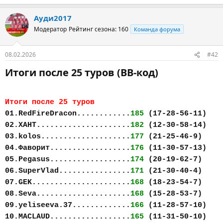
Ауди2017
Модератор
Рейтинг сезона: 160
Команда форума
08.02.2026
#42
Итоги после 25 туров (BB-код)​
Итоги после 25 туров
01.RedFireDracon............
185
(17-28-56-11)
02.ХАНТ.....................
182
(12-30-58-14)
03.kolos....................
177
(21-25-46-9)
04.Фаворит..................
176
(11-30-57-13)
05.Pegasus..................
174
(20-19-62-7)
06.SuperVlad................
171
(21-30-40-4)
07.GEK......................
168
(18-23-54-7)
08.Seva.....................
168
(15-28-53-7)
09.yeliseeva.37.............
166
(11-28-57-10)
10.MACLAUD..................
165
(11-31-50-10)