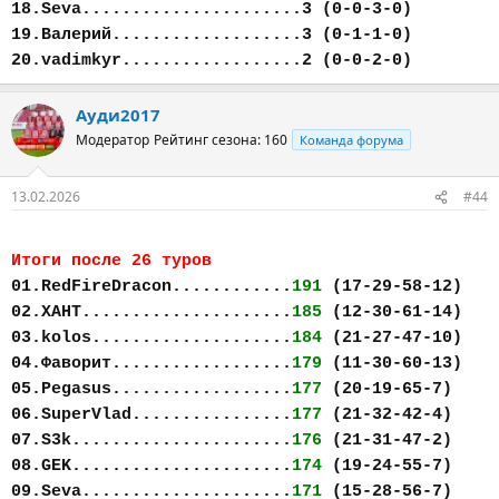
18.Seva......................3 (0-0-3-0)
19.Валерий...................3 (0-1-1-0)
20.vadimkyr..................2 (0-0-2-0)
Ауди2017
Модератор
Рейтинг сезона: 160
Команда форума
13.02.2026
#44
Итоги после 26 туров
01.RedFireDracon............
191
(17-29-58-12)
02.ХАНТ.....................
185
(12-30-61-14)
03.kolos....................
184
(21-27-47-10)
04.Фаворит..................
179
(11-30-60-13)
05.Pegasus..................
177
(20-19-65-7)
06.SuperVlad................
177
(21-32-42-4)
07.S3k......................
176
(21-31-47-2)
08.GEK......................
174
(19-24-55-7)
09.Seva.....................
171
(15-28-56-7)