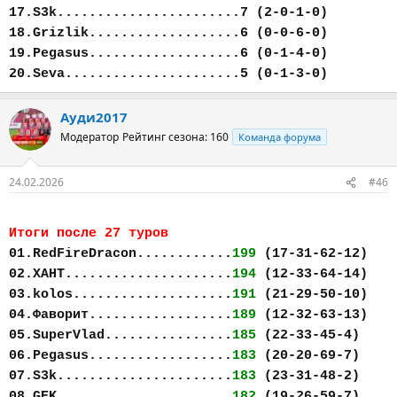
17.S3k.......................7 (2-0-1-0)
18.Grizlik...................6 (0-0-6-0)
19.Pegasus...................6 (0-1-4-0)
20.Seva......................5 (0-1-3-0)
Ауди2017
Модератор
Рейтинг сезона: 160
Команда форума
24.02.2026
#46
Итоги после 27 туров
01.RedFireDracon............
199
(17-31-62-12)
02.ХАНТ.....................
194
(12-33-64-14)
03.kolos....................
191
(21-29-50-10)
04.Фаворит..................
189
(12-32-63-13)
05.SuperVlad................
185
(22-33-45-4)
06.Pegasus..................
183
(20-20-69-7)
07.S3k......................
183
(23-31-48-2)
08.GEK......................
182
(19-26-59-7)