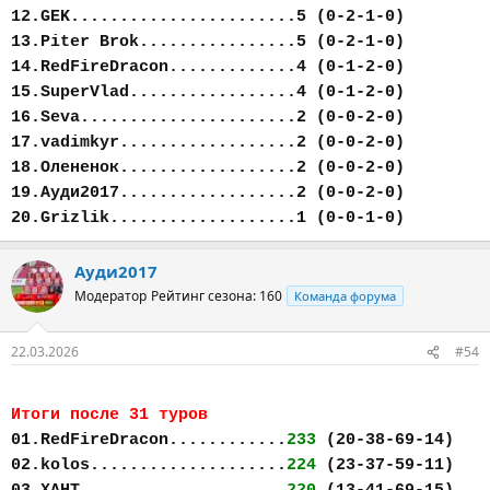
12.GEK.......................5 (0-2-1-0)
13.Piter Brok................5 (0-2-1-0)
14.RedFireDracon.............4 (0-1-2-0)
15.SuperVlad.................4 (0-1-2-0)
16.Seva......................2 (0-0-2-0)
17.vadimkyr..................2 (0-0-2-0)
18.Олененок..................2 (0-0-2-0)
19.Ауди2017..................2 (0-0-2-0)
20.Grizlik...................1 (0-0-1-0)
Ауди2017
Модератор
Рейтинг сезона: 160
Команда форума
22.03.2026
#54
Итоги после 31 туров
01.RedFireDracon............
233
(20-38-69-14)
02.kolos....................
224
(23-37-59-11)