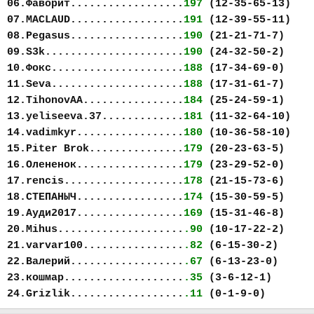
06.Фаворит..................
197
(12-35-65-13)
07.MACLAUD..................
191
(12-39-55-11)
08.Pegasus..................
190
(21-21-71-7)
09.S3k......................
190
(24-32-50-2)
10.Фокс.....................
188
(17-34-69-0)
11.Seva.....................
188
(17-31-61-7)
12.TihonovAA................
184
(25-24-59-1)
13.yeliseeva.37.............
181
(11-32-64-10)
14.vadimkyr.................
180
(10-36-58-10)
15.Piter Brok...............
179
(20-23-63-5)
16.Олененок.................
179
(23-29-52-0)
17.rencis...................
178
(21-15-73-6)
18.СТЕПАНЫЧ.................
174
(15-30-59-5)
19.Ауди2017.................
169
(15-31-46-8)
20.Mihus....................
.90
(10-17-22-2)
21.varvar100................
.82
(6-15-30-2)
22.Валерий..................
.67
(6-13-23-0)
23.кошмар...................
.35
(3-6-12-1)
24.Grizlik..................
.11
(0-1-9-0)