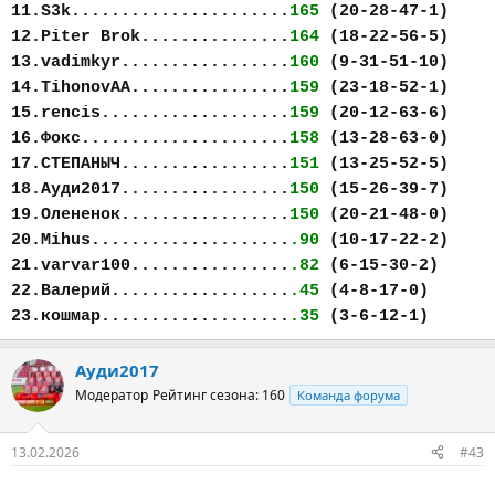
11.S3k......................
165
(20-28-47-1)
12.Piter Brok...............
164
(18-22-56-5)
13.vadimkyr.................
160
(9-31-51-10)
14.TihonovAA................
159
(23-18-52-1)
15.rencis...................
159
(20-12-63-6)
16.Фокс.....................
158
(13-28-63-0)
17.СТЕПАНЫЧ.................
151
(13-25-52-5)
18.Ауди2017.................
150
(15-26-39-7)
19.Олененок.................
150
(20-21-48-0)
20.Mihus....................
.90
(10-17-22-2)
21.varvar100................
.82
(6-15-30-2)
22.Валерий..................
.45
(4-8-17-0)
23.кошмар...................
.35
(3-6-12-1)
Ауди2017
Модератор
Рейтинг сезона: 160
Команда форума
13.02.2026
#43