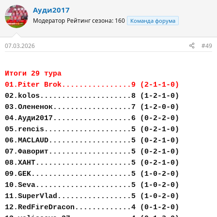
Ауди2017
Модератор
Рейтинг сезона: 160
Команда форума
07.03.2026
#49
Итоги 29 тура
01.Piter Brok................9 (2-1-1-0)
02.kolos.....................8 (1-2-1-0)
03.Олененок..................7 (1-2-0-0)
04.Ауди2017..................6 (0-2-2-0)
05.rencis....................5 (0-2-1-0)
06.MACLAUD...................5 (0-2-1-0)
07.Фаворит...................5 (0-2-1-0)
08.ХАНТ......................5 (0-2-1-0)
09.GEK.......................5 (1-0-2-0)
10.Seva......................5 (1-0-2-0)
11.SuperVlad.................5 (1-0-2-0)
12.RedFireDracon.............4 (0-1-2-0)