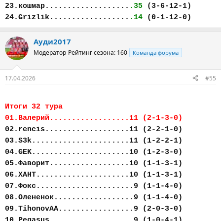
23.кошмар...................
.35
(3-6-12-1)
24.Grizlik..................
.14
(0-1-12-0)
Ауди2017
Модератор
Рейтинг сезона: 160
Команда форума
17.04.2026
#55
Итоги 32 тура
01.Валерий..................11 (2-1-3-0)
02.rencis...................11 (2-2-1-0)
03.S3k......................11 (1-2-2-1)
04.GEK......................10 (1-2-3-0)
05.Фаворит..................10 (1-1-3-1)
06.ХАНТ.....................10 (1-1-3-1)
07.Фокс......................9 (1-1-4-0)
08.Олененок..................9 (1-1-4-0)
09.TihonovAA.................9 (2-0-3-0)
10.Pegasus...................9 (1-0-4-1)