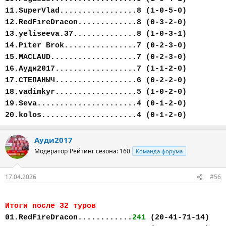
11.SuperVlad.................8 (1-0-5-0)
12.RedFireDracon.............8 (0-3-2-0)
13.yeliseeva.37..............8 (1-0-3-1)
14.Piter Brok................7 (0-2-3-0)
15.MACLAUD...................7 (0-2-3-0)
16.Ауди2017..................7 (1-1-2-0)
17.СТЕПАНЫЧ..................6 (0-2-2-0)
18.vadimkyr..................5 (1-0-2-0)
19.Seva......................4 (0-1-2-0)
20.kolos.....................4 (0-1-2-0)
Ауди2017
Модератор
Рейтинг сезона: 160
Команда форума
17.04.2026
#56
Итоги после 32 туров
01.RedFireDracon............
241
(20-41-71-14)