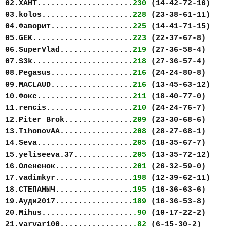
02.ХАНТ.....................
230
(14-42-72-16)
03.kolos....................
228
(23-38-61-11)
04.Фаворит..................
225
(14-41-71-15)
05.GEK......................
223
(22-37-67-8)
06.SuperVlad................
219
(27-36-58-4)
07.S3k......................
218
(27-36-57-4)
08.Pegasus..................
216
(24-24-80-8)
09.MACLAUD..................
216
(13-45-63-12)
10.Фокс.....................
211
(18-40-77-0)
11.rencis...................
210
(24-24-76-7)
12.Piter Brok...............
209
(23-30-68-6)
13.TihonovAA................
208
(28-27-68-1)
14.Seva.....................
205
(18-35-67-7)
15.yeliseeva.37.............
205
(13-35-72-12)
16.Олененок.................
201
(26-32-59-0)
17.vadimkyr.................
198
(12-39-62-11)
18.СТЕПАНЫЧ.................
195
(16-36-63-6)
19.Ауди2017.................
189
(16-36-53-8)
20.Mihus....................
.90
(10-17-22-2)
21.varvar100................
.82
(6-15-30-2)