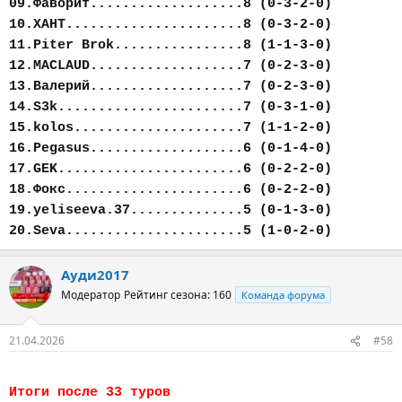
09.Фаворит...................8 (0-3-2-0)
10.ХАНТ......................8 (0-3-2-0)
11.Piter Brok................8 (1-1-3-0)
12.MACLAUD...................7 (0-2-3-0)
13.Валерий...................7 (0-2-3-0)
14.S3k.......................7 (0-3-1-0)
15.kolos.....................7 (1-1-2-0)
16.Pegasus...................6 (0-1-4-0)
17.GEK.......................6 (0-2-2-0)
18.Фокс......................6 (0-2-2-0)
19.yeliseeva.37..............5 (0-1-3-0)
20.Seva......................5 (1-0-2-0)
Ауди2017
Модератор
Рейтинг сезона: 160
Команда форума
21.04.2026
#58
Итоги после 33 туров