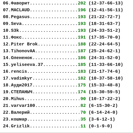
06.Фаворит..................
202
(12-37-66-13)
07.MACLAUD..................
196
(12-41-56-11)
08.Pegasus..................
193
(21-22-72-7)
09.Seva.....................
193
(18-31-63-7)
10.S3k......................
193
(24-33-51-2)
11.Фокс.....................
191
(17-35-70-0)
12.Piter Brok...............
188
(22-24-64-5)
13.TihonovAA................
187
(25-24-62-1)
14.Олененок.................
186
(24-31-52-0)
15.yeliseeva.37.............
185
(11-33-66-10)
16.rencis...................
183
(21-17-74-6)
17.vadimkyr.................
182
(10-37-58-10)
18.Ауди2017.................
175
(15-33-48-8)
19.СТЕПАНЫЧ.................
174
(15-30-59-5)
20.Mihus....................
.90
(10-17-22-2)
21.varvar100................
.82
(6-15-30-2)
22.Валерий..................
.70
(6-14-24-0)
23.кошмар...................
.35
(3-6-12-1)
24.Grizlik..................
.11
(0-1-9-0)