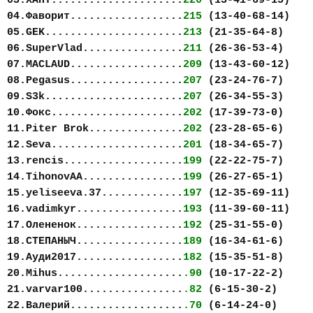
03.ХАНТ.....................
220
(13-41-69-15)
04.Фаворит..................
215
(13-40-68-14)
05.GEK......................
213
(21-35-64-8)
06.SuperVlad................
211
(26-36-53-4)
07.MACLAUD..................
209
(13-43-60-12)
08.Pegasus..................
207
(23-24-76-7)
09.S3k......................
207
(26-34-55-3)
10.Фокс.....................
202
(17-39-73-0)
11.Piter Brok...............
202
(23-28-65-6)
12.Seva.....................
201
(18-34-65-7)
13.rencis...................
199
(22-22-75-7)
14.TihonovAA................
199
(26-27-65-1)
15.yeliseeva.37.............
197
(12-35-69-11)
16.vadimkyr.................
193
(11-39-60-11)
17.Олененок.................
192
(25-31-55-0)
18.СТЕПАНЫЧ.................
189
(16-34-61-6)
19.Ауди2017.................
182
(15-35-51-8)
20.Mihus....................
.90
(10-17-22-2)
21.varvar100................
.82
(6-15-30-2)
22.Валерий..................
.70
(6-14-24-0)