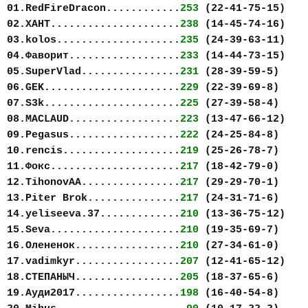
01.RedFireDracon............
253
(22-41-75-15)
02.ХАНТ.....................
238
(14-45-74-16)
03.kolos....................
235
(24-39-63-11)
04.Фаворит..................
233
(14-44-73-15)
05.SuperVlad................
231
(28-39-59-5)
06.GEK......................
229
(22-39-69-8)
07.S3k......................
225
(27-39-58-4)
08.MACLAUD..................
223
(13-47-66-12)
09.Pegasus..................
222
(24-25-84-8)
10.rencis...................
219
(25-26-78-7)
11.Фокс.....................
217
(18-42-79-0)
12.TihonovAA................
217
(29-29-70-1)
13.Piter Brok...............
217
(24-31-71-6)
14.yeliseeva.37.............
210
(13-36-75-12)
15.Seva.....................
210
(19-35-69-7)
16.Олененок.................
210
(27-34-61-0)
17.vadimkyr.................
207
(12-41-65-12)
18.СТЕПАНЫЧ.................
205
(18-37-65-6)
19.Ауди2017.................
198
(16-40-54-8)