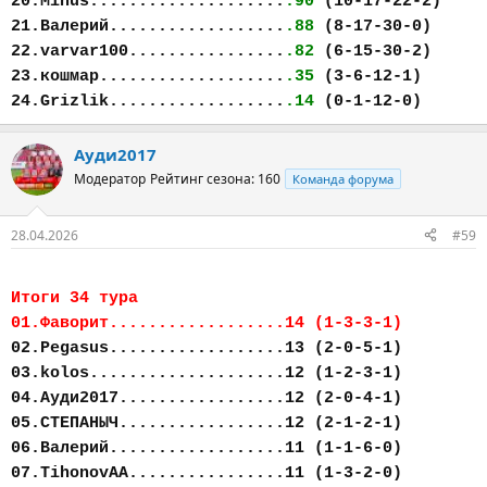
20.Mihus....................
.90
(10-17-22-2)
21.Валерий..................
.88
(8-17-30-0)
22.varvar100................
.82
(6-15-30-2)
23.кошмар...................
.35
(3-6-12-1)
24.Grizlik..................
.14
(0-1-12-0)
Ауди2017
Модератор
Рейтинг сезона: 160
Команда форума
28.04.2026
#59
Итоги 34 тура
01.Фаворит..................14 (1-3-3-1)
02.Pegasus..................13 (2-0-5-1)
03.kolos....................12 (1-2-3-1)
04.Ауди2017.................12 (2-0-4-1)
05.СТЕПАНЫЧ.................12 (2-1-2-1)
06.Валерий..................11 (1-1-6-0)
07.TihonovAA................11 (1-3-2-0)