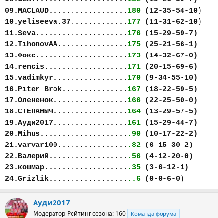
09.MACLAUD..................
180
(12-35-54-10)
10.yeliseeva.37.............
177
(11-31-62-10)
11.Seva.....................
176
(15-29-59-7)
12.TihonovAA................
175
(25-21-56-1)
13.Фокс.....................
173
(14-32-67-0)
14.rencis...................
171
(20-15-69-6)
15.vadimkyr.................
170
(9-34-55-10)
16.Piter Brok...............
167
(18-22-59-5)
17.Олененок.................
166
(22-25-50-0)
18.СТЕПАНЫЧ.................
164
(13-29-57-5)
19.Ауди2017.................
161
(15-29-44-7)
20.Mihus....................
.90
(10-17-22-2)
21.varvar100................
.82
(6-15-30-2)
22.Валерий..................
.56
(4-12-20-0)
23.кошмар...................
.35
(3-6-12-1)
24.Grizlik..................
..6
(0-0-6-0)
Ауди2017
Модератор
Рейтинг сезона: 160
Команда форума