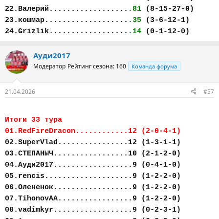
22.Валерий..................
.81
(8-15-27-0)
23.кошмар...................
.35
(3-6-12-1)
24.Grizlik..................
.14
(0-1-12-0)
Ауди2017
Модератор
Рейтинг сезона: 160
Команда форума
21.04.2026
#57
Итоги 33 тура
01.RedFireDracon............12 (2-0-4-1)
02.SuperVlad................12 (1-3-1-1)
03.СТЕПАНЫЧ.................10 (2-1-2-0)
04.Ауди2017..................9 (0-4-1-0)
05.rencis....................9 (1-2-2-0)
06.Олененок..................9 (1-2-2-0)
07.TihonovAA.................9 (1-2-2-0)
08.vadimkyr..................9 (0-2-3-1)