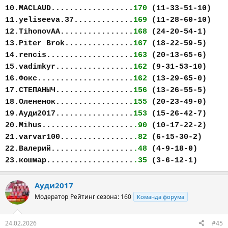
10.MACLAUD..................
170
(11-33-51-10)
11.yeliseeva.37.............
169
(11-28-60-10)
12.TihonovAA................
168
(24-20-54-1)
13.Piter Brok...............
167
(18-22-59-5)
14.rencis...................
163
(20-13-65-6)
15.vadimkyr.................
162
(9-31-53-10)
16.Фокс.....................
162
(13-29-65-0)
17.СТЕПАНЫЧ.................
156
(13-26-55-5)
18.Олененок.................
155
(20-23-49-0)
19.Ауди2017.................
153
(15-26-42-7)
20.Mihus....................
.90
(10-17-22-2)
21.varvar100................
.82
(6-15-30-2)
22.Валерий..................
.48
(4-9-18-0)
23.кошмар...................
.35
(3-6-12-1)
Ауди2017
Модератор
Рейтинг сезона: 160
Команда форума
24.02.2026
#45