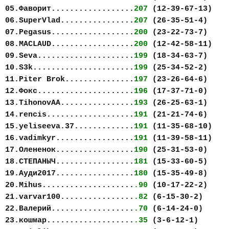
05.Фаворит..................
207
(12-39-67-13)
06.SuperVlad................
207
(26-35-51-4)
07.Pegasus..................
200
(23-22-73-7)
08.MACLAUD..................
200
(12-42-58-11)
09.Seva.....................
199
(18-34-63-7)
10.S3k......................
199
(25-34-52-2)
11.Piter Brok...............
197
(23-26-64-6)
12.Фокс.....................
196
(17-37-71-0)
13.TihonovAA................
193
(26-25-63-1)
14.rencis...................
191
(21-21-74-6)
15.yeliseeva.37.............
191
(11-35-68-10)
16.vadimkyr.................
191
(11-39-58-11)
17.Олененок.................
190
(25-31-53-0)
18.СТЕПАНЫЧ.................
181
(15-33-60-5)
19.Ауди2017.................
180
(15-35-49-8)
20.Mihus....................
.90
(10-17-22-2)
21.varvar100................
.82
(6-15-30-2)
22.Валерий..................
.70
(6-14-24-0)
23.кошмар...................
.35
(3-6-12-1)