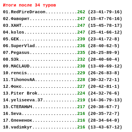
Итоги после 34 туров
01.RedFireDracon............
262
(23-41-79-16)
02.Фаворит..................
247
(15-47-76-16)
03.ХАНТ.....................
247
(15-45-78-17)
04.kolos....................
247
(25-41-66-12)
05.GEK......................
239
(23-41-72-8)
06.SuperVlad................
236
(28-40-62-5)
07.Pegasus..................
235
(26-25-89-9)
08.S3k......................
232
(28-40-60-4)
09.MACLAUD..................
230
(13-49-69-12)
10.rencis...................
229
(26-26-83-8)
11.TihonovAA................
228
(30-32-72-1)
12.Фокс.....................
227
(20-42-81-1)
13.Piter Brok...............
224
(24-32-76-6)
14.yeliseeva.37.............
219
(14-36-79-13)
15.СТЕПАНЫЧ.................
217
(20-38-67-7)
16.Seva.....................
216
(20-35-72-7)
17.Олененок.................
216
(28-34-64-0)
18.vadimkyr.................
216
(13-43-67-12)