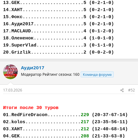
13.GEK.......................5 (0-2-1-0)
14.ХАНТ......................5 (0-2-1-0)
15.Фокс......................5 (0-2-1-0)
16.Ауди2017..................5 (0-2-1-0)
17.MACLAUD...................4 (0-1-2-0)
18.Олененок..................4 (1-0-1-0)
19.SuperVlad.................3 (0-1-1-0)
20.Grizlik...................2 (0-0-2-0)
Ауди2017
Модератор
Рейтинг сезона: 160
Команда форума
17.03.2026
#52
Итоги после 30 туров
01.RedFireDracon............
229
(20-37-67-14)
02.kolos....................
217
(23-35-56-11)
03.ХАНТ.....................
212
(12-40-68-14)
04.GEK......................
208
(21-33-63-8)