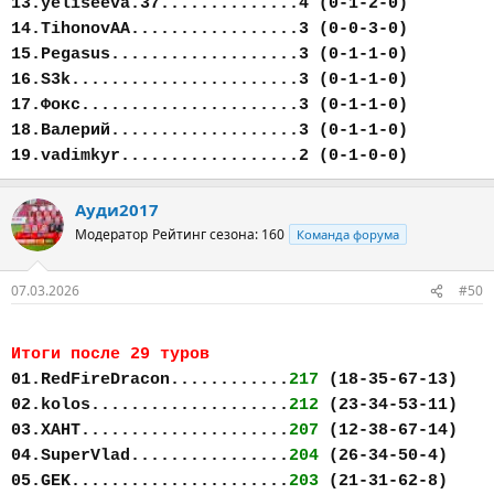
13.yeliseeva.37..............4 (0-1-2-0)
14.TihonovAA.................3 (0-0-3-0)
15.Pegasus...................3 (0-1-1-0)
16.S3k.......................3 (0-1-1-0)
17.Фокс......................3 (0-1-1-0)
18.Валерий...................3 (0-1-1-0)
19.vadimkyr..................2 (0-1-0-0)
Ауди2017
Модератор
Рейтинг сезона: 160
Команда форума
07.03.2026
#50
Итоги после 29 туров
01.RedFireDracon............
217
(18-35-67-13)
02.kolos....................
212
(23-34-53-11)
03.ХАНТ.....................
207
(12-38-67-14)
04.SuperVlad................
204
(26-34-50-4)
05.GEK......................
203
(21-31-62-8)