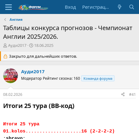
Вход
Регистрация
Англия
Таблицы конкурса прогнозов - Чемпионат
Англии 2025/2026.
А
Д
Ауди2017
18.06.2025
в
а
т
Закрыто для дальнейших ответов.
т
о
а
р
н
Ауди2017
т
а
е
Модератор
ч
Рейтинг сезона: 160
Команда форума
м
а
ы
л
08.02.2026
#41
а
Итоги 25 тура (BB-код)​
Итоги 25 тура
01.kolos....................16 (2-2-2-2)
:sbravo: