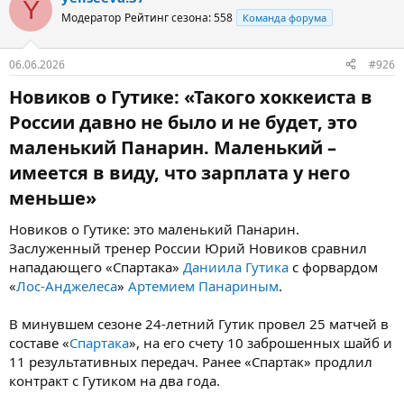
Y
Модератор
Рейтинг сезона: 558
Команда форума
06.06.2026
#926
Новиков о Гутике: «Такого хоккеиста в
России давно не было и не будет, это
маленький Панарин. Маленький –
имеется в виду, что зарплата у него
меньше»​
Новиков о Гутике: это маленький Панарин.
Заслуженный тренер России Юрий Новиков сравнил
нападающего «Спартака»
Даниила Гутика
с форвардом
«
Лос‑Анджелеса
»
Артемием Панариным
.
В минувшем сезоне 24‑летний Гутик провел 25 матчей в
составе «
Спартака
», на его счету 10 заброшенных шайб и
11 результативных передач. Ранее «Спартак» продлил
контракт с Гутиком на два года.