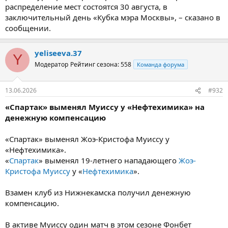
распределение мест состоятся 30 августа, в
заключительный день «Кубка мэра Москвы», – сказано в
сообщении.
yeliseeva.37
Y
Модератор
Рейтинг сезона: 558
Команда форума
13.06.2026
#932
«Спартак» выменял Муиссу у «Нефтехимика» на
денежную компенсацию
«Спартак» выменял Жоэ-Кристофа Муиссу у
«Нефтехимика».
«
Спартак
» выменял 19-летнего нападающего
Жоэ-
Кристофа Муиссу
у «
Нефтехимика
».
Взамен клуб из Нижнекамска получил денежную
компенсацию.
В активе Муиссу один матч в этом сезоне Фонбет