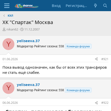
Вход
Регистрация
КХЛ
ХК "Спартак" Москва
А
Д
nikan62
11.12.2007
в
а
т
т
yeliseeva.37
Y
о
а
Модератор
Рейтинг сезона: 558
Команда форума
р
н
т
а
е
ч
01.06.2026
#921
м
а
ы
л
Пока вывод однозначен, как бы от всех этих трансферов
а
не стать ещё слабее.
yeliseeva.37
Y
Модератор
Рейтинг сезона: 558
Команда форума
06.06.2026
#922