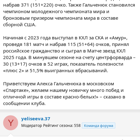
набрав 371 (151+220) очко. Также Гальченюк становился
чемпионом молодежного чемпионата мира и
бронзовым призером чемпионата мира в составе
сборной США.
Начиная с 2023 года выступал в КХЛ за СКА и «Амур»,
проведя 181 матч и набрав 115 (51+64) очков, принял
российское гражданство и сыграл в Матче звезд КХЛ
2025 года. В минувшем сезоне на счету центрфорварда –
30 (13+17) очков в 52 играх, показатель полезности
«плюс 2» и 51,5% выигранных вбрасываний.
Приветствуем Алекса Гальченюка в московском
«Спартаке», желаем нашему новичку много побед и
отличной игры в составе красно-белых!» – сказано в
сообщении клуба.
yeliseeva.37
Y
Модератор
Рейтинг сезона: 558
Команда форума