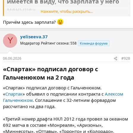
имеется в виду, что зарплата у него
меньше»​
Нажмите, чтобы раскрыть...
Новиков о Гутике: это маленький Панарин.
Причём здесь зарплата?
Заслуженный тренер России Юрий Новиков сравнил
нападающего «Спартака»
Даниила Гутика
с форвардом
«
Лос‑Анджелеса
»
Артемием Панариным
.
yeliseeva.37
Y
Модератор
Рейтинг сезона: 558
Команда форума
В минувшем сезоне 24‑летний Гутик провел 25 матчей в составе
«
Спартака
», на его счету 10 заброшенных шайб и 11
результативных передач. Ранее «Спартак» продлил контракт с
06.06.2026
#928
Гутиком на два года.
«Спартак» подписал договор с
«Мне очень нравится Гутик, надеюсь, он проведет свой самый
Гальченюком на 2 года​
сильный сезон, у него хорошие перспективы. Это
самобытнейший игрок, такого хоккеиста в России давно не
«Спартак» подписал договор с Гальченюком.
было и не будет.
«
Спартак
» объявил о подписании контракта с
Алексом
Гальченюком
Это маленький Панарин. Пусть Гутик не обижается, маленький
. Соглашение с 32-летним форвардом
– имеется в виду, что зарплата у него меньше, чем у
рассчитано на два года.
Панарина», – сказал Новиков.
«Третий номер драфта НХЛ 2012 года провел за океаном
692 матча в составе «Монреаля», «Аризоны»,
«Миннесоты», «Оттавы», «Торонто» и «Колорадо»,