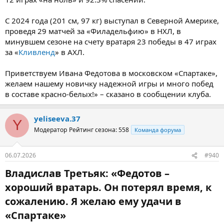
С 2024 года (201 см, 97 кг) выступал в Северной Америке,
проведя 29 матчей за «Филадельфию» в НХЛ, в
минувшем сезоне на счету вратаря 23 победы в 47 играх
за «
Кливленд
» в АХЛ.
Приветствуем Ивана Федотова в московском «Спартаке»,
желаем нашему новичку надежной игры и много побед
в составе красно-белых!» – сказано в сообщении клуба.
yeliseeva.37
Y
Модератор
Рейтинг сезона: 558
Команда форума
06.07.2026
#940
Владислав Третьяк: «Федотов –
хороший вратарь. Он потерял время, к
сожалению. Я желаю ему удачи в
«Спартаке»​