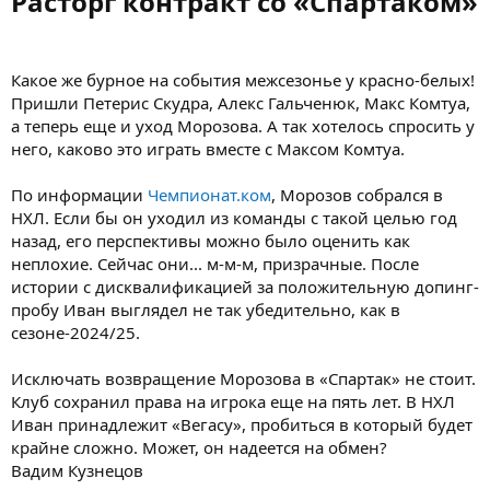
Расторг контракт со «Спартаком»​
Какое же бурное на события межсезонье у красно-белых!
Пришли Петерис Скудра, Алекс Гальченюк, Макс Комтуа,
а теперь еще и уход Морозова. А так хотелось спросить у
него, каково это играть вместе с Максом Комтуа.
По информации
Чемпионат.ком
, Морозов собрался в
НХЛ. Если бы он уходил из команды с такой целью год
назад, его перспективы можно было оценить как
неплохие. Сейчас они... м-м-м, призрачные. После
истории с дисквалификацией за положительную допинг-
пробу Иван выглядел не так убедительно, как в
сезоне-2024/25.
Исключать возвращение Морозова в «Спартак» не стоит.
Клуб сохранил права на игрока еще на пять лет. В НХЛ
Иван принадлежит «Вегасу», пробиться в который будет
крайне сложно. Может, он надеется на обмен?
Вадим Кузнецов