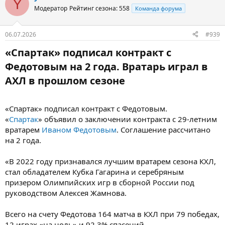
Y
ц
пользу спартаковцам. Жамнов и весь тренерский штаб с их
Модератор
Рейтинг сезона: 558
Команда форума
и
опытом точно найдут подход к игроку — и он раскроется», —
и
сказал Пачкалин в беседе с корреспондентом «Чемпионата»
:
06.07.2026
#939
Владимиром Лаевским.
«Спартак» подписал контракт с
Федотовым на 2 года. Вратарь играл в
АХЛ в прошлом сезоне​
«Спартак» подписал контракт с Федотовым.
«
Спартак
» объявил о заключении контракта с 29-летним
вратарем
Иваном Федотовым
. Соглашение рассчитано
на 2 года.
«В 2022 году признавался лучшим вратарем сезона КХЛ,
стал обладателем Кубка Гагарина и серебряным
призером Олимпийских игр в сборной России под
руководством Алексея Жамнова.
Всего на счету Федотова 164 матча в КХЛ при 79 победах,
12 играх «на ноль» и 92.3% спасений.