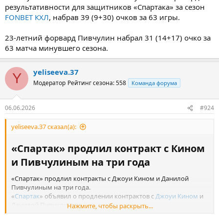
результативности для защитников «Спартака» за сезон
FONBET КХЛ
, набрав 39 (9+30) очков за 63 игры.
23-летний форвард Пивчулин набрал 31 (14+17) очко за
63 матча минувшего сезона.
yeliseeva.37
Y
Модератор
Рейтинг сезона: 558
Команда форума
06.06.2026
#924
yeliseeva.37 сказал(а):
«Спартак» продлил контракт с Кином
и Пивчулиным на три года​
«Спартак» продлил контракты с Джоуи Кином и Данилой
Пивчулиным на три года.
«
Спартак
» объявил о продлении контрактов с
Джоуи Кином
и
Данилой Пивчулиным.
Нажмите, чтобы раскрыть...