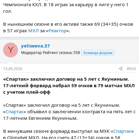
Чемпионата КХЛ. В 18 играх за карьеру в лиге у него 1
гол.
В нынешнем сезоне в его активе также 69 (34+35) очков
в 57 играх
МХЛ
за «
Реактор
».
yeliseeva.37
Y
Модератор
Рейтинг сезона: 558
Команда форума
13.06.2026
#933
«Спартак» заключил договор на 5 лет с Якуниным.
17-летний форвард набрал 59 очков в 79 матчах МХЛ
с учетом плей-офф
«Спартак» заключил договор на 5 лет с Якуниным.
«
Спартак
» объявил о заключении контракта на пять лет с
17-летним Евгением Якуниным.
В минувшем сезоне форвард выступал за МХК «
Спартак
»
в Olimpbet МХЛ. На его счету 47 (13+34) очков в 58