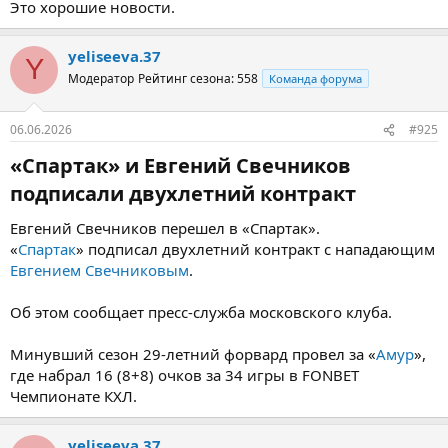
Это хорошие новости.
Новые соглашения игроков будут рассчитаны на три года.
В минувшем сезоне 26-летний Кин установил рекорд
yeliseeva.37
результативности для защитников «Спартака» за сезон
FONBET
Y
Модератор
Рейтинг сезона: 558
КХЛ
, набрав 39 (9+30) очков за 63 игры.
Команда форума
23-летний форвард Пивчулин набрал 31 (14+17) очко за 63
06.06.2026
#925
матча минувшего сезона.
«Спартак» и Евгений Свечников
подписали двухлетний контракт​
Евгений Свечников перешел в «Спартак».
«
Спартак
» подписал двухлетний контракт с нападающим
Евгением Свечниковым
.
Об этом сообщает пресс-служба московского клуба.
Минувший сезон 29-летний форвард провел за «
Амур
»,
где набрал 16 (8+8) очков за 34 игры в FONBET
Чемпионате КХЛ.
yeliseeva.37