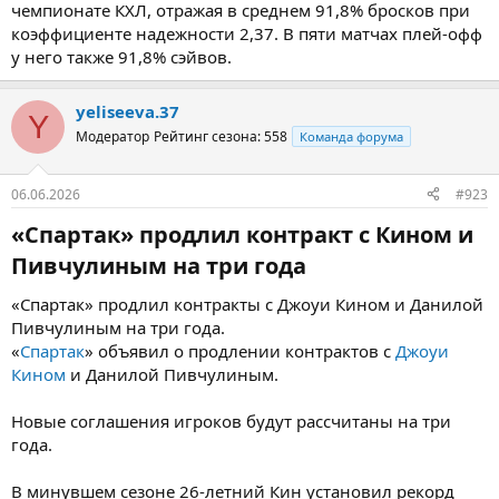
чемпионате КХЛ, отражая в среднем 91,8% бросков при
коэффициенте надежности 2,37. В пяти матчах плей-офф
у него также 91,8% сэйвов.
yeliseeva.37
Y
Модератор
Рейтинг сезона: 558
Команда форума
06.06.2026
#923
«Спартак» продлил контракт с Кином и
Пивчулиным на три года​
«Спартак» продлил контракты с Джоуи Кином и Данилой
Пивчулиным на три года.
«
Спартак
» объявил о продлении контрактов с
Джоуи
Кином
и Данилой Пивчулиным.
Новые соглашения игроков будут рассчитаны на три
года.
В минувшем сезоне 26-летний Кин установил рекорд