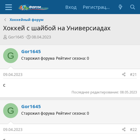
Вход
Регистрация
Хоккейный форум
Хоккей с шайбой на Универсиадах
А
Д
Gor1645
08.04.2023
в
а
т
т
Gor1645
G
о
а
Старожил форума
Рейтинг сезона: 0
р
н
т
а
е
ч
09.04.2023
#21
м
а
ы
л
с
а
Последнее редактирование:
08.05.2023
Gor1645
G
Старожил форума
Рейтинг сезона: 0
09.04.2023
#22
с