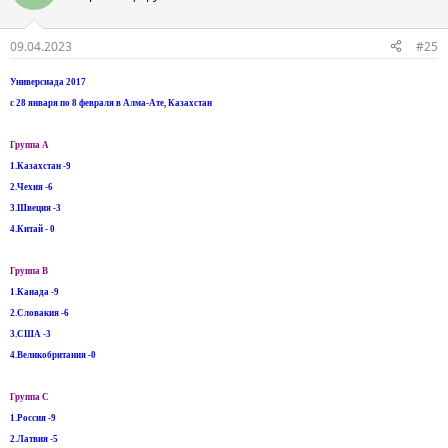
09.04.2023
#25
Универсиада 2017
с 28 января по 8 февраля в Алма-Ате, Казахстан
Группа A
1.Казахстан -9
2.Чехия -6
3.Швеция -3
4.Китай - 0
Группа B
1.Канада -9
2.Словакия -6
3.США -3
4.Великобритания -0
Группа C
1.Россия -9
2.Латвия -5