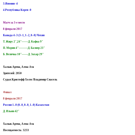
3.Япония -4
4.Республика Корея -0
Матч за 3-е место
8 февраля 2017
Канада 4–3 (3–1, 1–2, 0–0) Чехия
Т. Жиру 2",24"-------Д. Кафка 9"
П. Морин 4"----------Д. Балнер 23"
Б. Величка 10"-------Д. Захар 29"
Халык Арена, Алма-Ата
Зрителей: 2850
Судья:Кристофф Холм /Владимир Снасель
Финал
8 февраля 2017
Россия 1–0 (0–0, 0–0, 1–0) Казахстан
Д. Ильин 42"
Халык Арена, Алма-Ата
Посещаемость: 3233