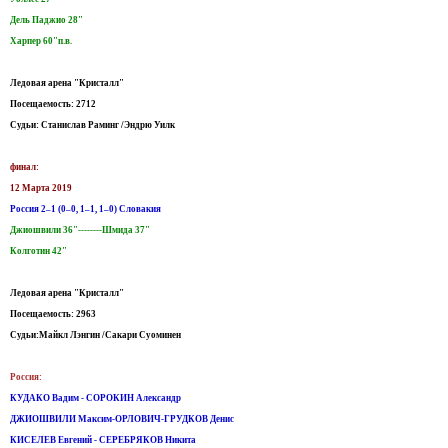
Дель Паджио 28"
Харпер 60"п.в.
Ледовая арена "Кристалл"
Посещаемость: 2712
Судьи: Станислав Раминг /Эндрю Уилк
финал:
12 Марта 2019
Россия 2–1 (0–0, 1–1, 1–0) Словакия
Джиошвили 36"--------Шмида 37"
Колготин 42"
Ледовая арена "Кристалл"
Посещаемость: 2963
Судьи:Майкл Лэнгин /Сакари Суоминен
Россия:
КУДАКО Вадим - СОРОКИН Александр
ДЖИОШВИЛИ Максим-ОРЛОВИЧ-ГРУДКОВ Денис
КИСЕЛЕВ Евгений - СЕРЕБРЯКОВ Никита