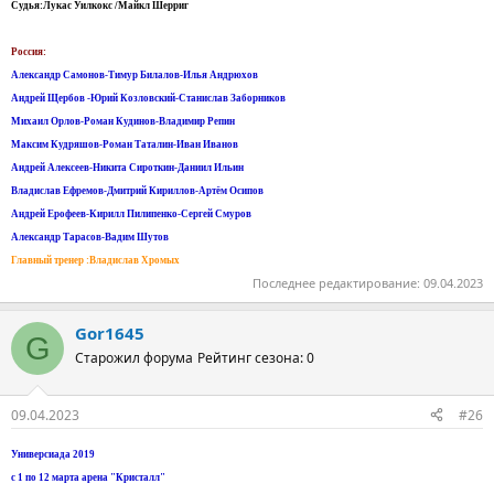
Судья:Лукас Уилкокс /Майкл Шерриг
Россия:
Александр Самонов-Тимур Билалов-Илья Андрюхов
Андрей Щербов -Юрий Козловский-Станислав Заборников
Михаил Орлов-Роман Кудинов-Владимир Репин
Максим Кудряшов-Роман Таталин-Иван Иванов
Андрей Алексеев-Никита Сироткин-Даниил Ильин
Владислав Ефремов-Дмитрий Кириллов-Артём Осипов
Андрей Ерофеев-Кирилл Пилипенко-Сергей Смуров
Александр Тарасов-Вадим Шутов
Главный тренер :Владислав Хромых
Последнее редактирование:
09.04.2023
Gor1645
G
Старожил форума
Рейтинг сезона: 0
09.04.2023
#26
Универсиада 2019
с 1 по 12 марта арена "Кристалл"