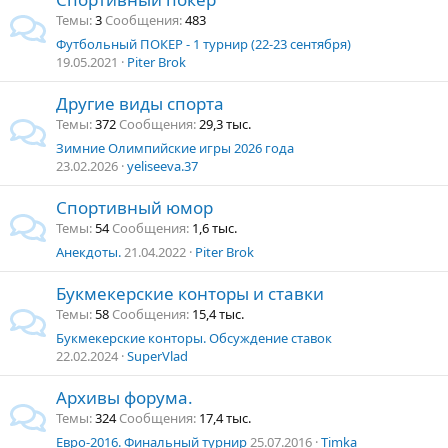
Темы
3
Сообщения
483
Футбольный ПОКЕР - 1 турнир (22-23 сентября)
19.05.2021
Piter Brok
Другие виды спорта
Темы
372
Сообщения
29,3 тыс.
Зимние Олимпийские игры 2026 года
23.02.2026
yeliseeva.37
Спортивный юмор
Темы
54
Сообщения
1,6 тыс.
Анекдоты.
21.04.2022
Piter Brok
Букмекерские конторы и ставки
Темы
58
Сообщения
15,4 тыс.
Букмекерские конторы. Обсуждение ставок
22.02.2024
SuperVlad
Архивы форума.
Темы
324
Сообщения
17,4 тыс.
Евро-2016. Финальный турнир
25.07.2016
Timka