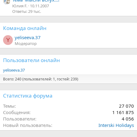
Юлия F.
10.11.2007
Ответы: 29 тыс.
Команда онлайн
yeliseeva.37
Y
Модератор
Пользователи онлайн
yeliseeva.37
Всего: 240 (пользователей: 1, гостей: 239)
Статистика форума
Темы
27 070
Сообщения
1 161 875
Пользователи
4 056
Новый пользователь
Interski Holidays