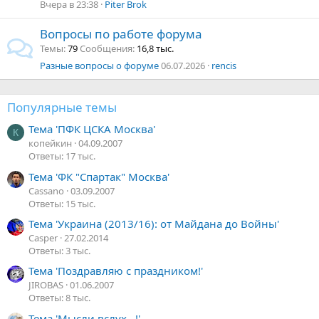
Вчера в 23:38
Piter Brok
Вопросы по работе форума
Темы
79
Сообщения
16,8 тыс.
Разные вопросы о форуме
06.07.2026
rencis
Популярные темы
Тема 'ПФК ЦСКА Москва'
К
копейкин
04.09.2007
Ответы: 17 тыс.
Тема 'ФК "Спартак" Москва'
Cassano
03.09.2007
Ответы: 15 тыс.
Тема 'Украина (2013/16): от Майдана до Войны'
Casper
27.02.2014
Ответы: 3 тыс.
Тема 'Поздравляю с праздником!'
JIROBAS
01.06.2007
Ответы: 8 тыс.
Тема 'Мысли вслух...!'