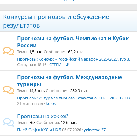
Конкурсы прогнозов и обсуждение
результатов
Прогнозы на футбол. Чемпионат и Кубок
России
Темы
1,5 тыс.
Сообщения
63,2 тыс.
Прогнозы: Конкурс - Российский марафон 2026/2027. Тур 3.
Сегодня в 18:16
СТЕПАНЫЧ
Прогнозы на футбол. Международные
турниры
Темы
14,5 тыс.
Сообщения
350,9 тыс.
Прогнозы: 21 тур чемпионата Казахстана. КПЛ - 2026. 08.08. - 09.08. 2026 г.
21 мин. назад
kolos
Прогнозы на хоккей
Темы
768
Сообщения
12,6 тыс.
Плей-Офф в КХЛ и НХЛ
06.07.2026
yeliseeva.37