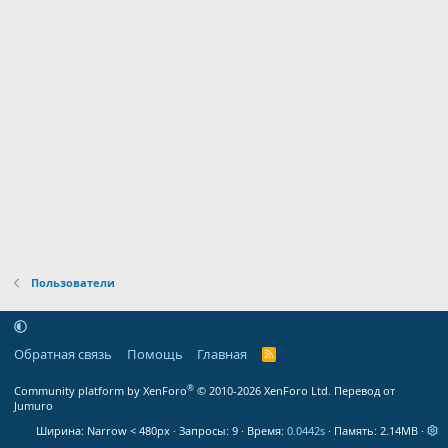
Пользователи
Обратная связь
Помощь
Главная
R
S
S
®
Community platform by XenForo
© 2010-2026 XenForo Ltd.
Перевод от
Jumuro
Ширина
Запросы
9
Время
0.0442s
Память
2.14MB