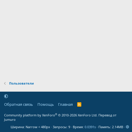
Пользователи
Обратная связь
Помощь
Главная
R
S
S
®
Community platform by XenForo
© 2010-2026 XenForo Ltd.
Перевод от
Jumuro
Ширина
Запросы
9
Время
0.0391s
Память
2.14MB