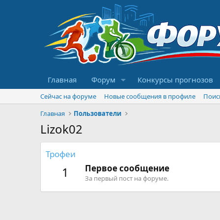
Главная
Форум
Конкурсы прогнозов
Сейчас на форуме
Новые сообщения в профиле
Поис
Главная
Пользователи
Lizok02
Трофеи
Первое сообщение
1
За первый пост на форуме.