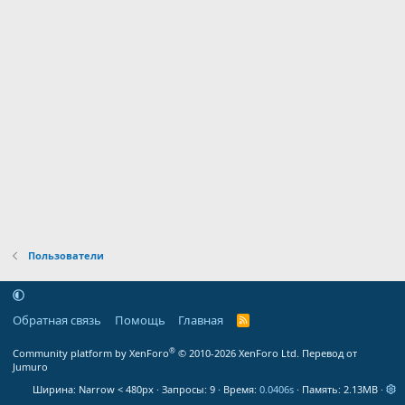
Пользователи
Обратная связь
Помощь
Главная
R
S
S
®
Community platform by XenForo
© 2010-2026 XenForo Ltd.
Перевод от
Jumuro
Ширина
Запросы
9
Время
0.0406s
Память
2.13MB