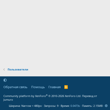
Пользователи
Обратная связь
Помощь
Главная
R
S
S
®
Community platform by XenForo
© 2010-2026 XenForo Ltd.
Перевод от
Jumuro
Ширина
Запросы
9
Время
0.0473s
Память
2.15MB