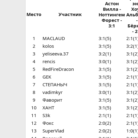
Астон
э
Вилла -
Хо
Место
Участник
Ноттингем
Аль
Форест -
-
3:1
Бёр
- 2
1
MACLAUD
3:1(5)
2:1(1
2
kolos
3:1(5)
3:2(1
3
yeliseeva.37
3:2(1)
3:1(2
4
rencis
3:0(1)
3:1(2
5
RedFireDracon
3:1(5)
3:1(2
6
GEK
3:1(5)
2:1(1
7
СТЕПАНЫЧ
3:1(5)
2:1(1
8
vadimkyr
3:0(1)
3:1(2
9
Фаворит
3:1(5)
3:1(2
10
ХАНТ
3:1(5)
3:1(2
11
S3k
2:1(1)
2:1(1
12
Фокс
2:0(2)
2:1(1
13
SuperVlad
2:0(2)
1:0(1