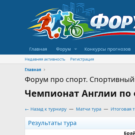
Главная
Форум
Конкурсы прогнозов
Недавняя активность
Регистрация
Главная
Форум про спорт. Спортивный 
Чемпионат Англии по ф
← Назад к турниру
—
Матчи тура
—
Итоговая 
Результаты тура
Бра