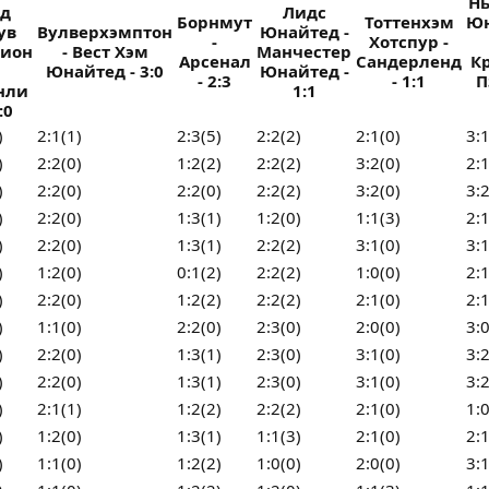
Н
нд
Лидс
Борнмут
Тоттенхэм
Юн
ув
Вулверхэмптон
Юнайтед -
-
Хотспур -
бион
- Вест Хэм
Манчестер
Арсенал
Сандерленд
К
Юнайтед - 3:0
Юнайтед -
- 2:3
- 1:1
П
нли
1:1
:0
)
2:1(1)
2:3(5)
2:2(2)
2:1(0)
3:1
)
2:2(0)
1:2(2)
2:2(2)
3:2(0)
2:1
)
2:2(0)
2:2(0)
2:2(2)
3:2(0)
3:2
)
2:2(0)
1:3(1)
1:2(0)
1:1(3)
2:1
)
2:2(0)
1:3(1)
2:2(2)
3:1(0)
3:1
)
1:2(0)
0:1(2)
2:2(2)
1:0(0)
2:1
)
2:2(0)
1:2(2)
2:2(2)
2:1(0)
2:1
)
1:1(0)
2:2(0)
2:3(0)
2:0(0)
3:0
)
2:2(0)
1:3(1)
2:3(0)
3:1(0)
3:2
)
2:2(0)
1:3(1)
2:3(0)
3:1(0)
3:2
)
2:1(1)
1:2(2)
2:2(2)
2:1(0)
1:0
)
1:2(0)
1:3(1)
1:1(3)
2:1(0)
2:1
)
1:1(0)
1:2(2)
1:0(0)
2:0(0)
3:1