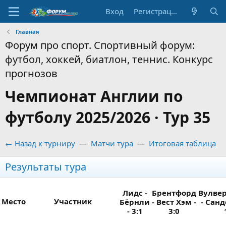
Вход
Регистрация
Главная
Форум про спорт. Спортивный форум:
футбол, хоккей, биатлон, теннис. Конкурс
прогнозов
Чемпионат Англии по
футболу 2025/2026 · Тур 35
← Назад к турниру
—
Матчи тура
—
Итоговая таблица
Результаты тура
Лидс -
Брентфорд
Вулве
Место
Участник
Бёрнли
- Вест Хэм -
- Санд
- 3:1
3:0