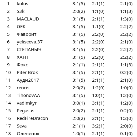
1
kolos
3:1(5)
2:1(1)
2:1(0)
2
S3k
2:0(2)
1:1(0)
1:1(3)
3
MACLAUD
3:1(5)
2:1(1)
1:3(0)
4
GEK
3:1(5)
1:1(0)
2:2(2)
5
Фаворит
3:1(5)
2:2(0)
2:2(2)
6
yeliseeva.37
3:1(5)
2:2(0)
2:1(0)
7
СТЕПАНЫЧ
3:1(5)
2:2(0)
2:2(2)
8
ХАНТ
3:1(5)
2:2(0)
2:2(2)
9
Фокс
2:1(1)
2:1(1)
1:1(3)
10
Piter Brok
3:1(5)
2:1(1)
0:2(0)
11
Ауди2017
3:1(5)
2:1(1)
2:1(0)
12
rencis
2:0(2)
1:2(0)
1:0(0)
13
TihonovAA
3:1(5)
1:0(1)
1:2(0)
14
vadimkyr
3:0(1)
3:1(1)
1:2(0)
15
Pegasus
2:0(2)
2:1(1)
0:2(0)
16
RedFireDracon
2:0(2)
2:1(1)
1:2(0)
17
Seva
2:1(1)
3:2(1)
2:0(0)
18
Олененок
1:0(1)
2:1(1)
0:1(0)