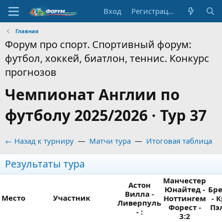
Вход
Регистрация
Главная
Форум про спорт. Спортивный форум:
футбол, хоккей, биатлон, теннис. Конкурс
прогнозов
Чемпионат Англии по
футболу 2025/2026 · Тур 37
← Назад к турниру
—
Матчи тура
—
Итоговая таблица
Результаты тура
Манчестер
Астон
Юнайтед -
Бр
Вилла -
Место
Участник
Ноттингем
- 
Ливерпуль
Форест -
Пэл
- :
3:2