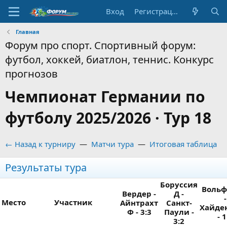
Вход
Регистрация
Главная
Форум про спорт. Спортивный форум:
футбол, хоккей, биатлон, теннис. Конкурс
прогнозов
Чемпионат Германии по
футболу 2025/2026 · Тур 18
← Назад к турниру
—
Матчи тура
—
Итоговая таблица
Результаты тура
Боруссия
Вольф
Вердер -
Д -
-
Место
Участник
Айнтрахт
Санкт-
Хайде
Ф - 3:3
Паули -
- 1
3:2