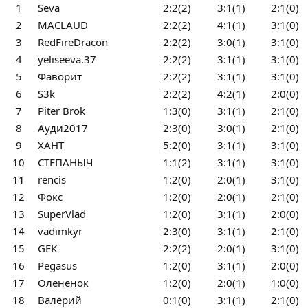
1
Seva
2:2(2)
3:1(1)
2:1(0)
2
MACLAUD
2:2(2)
4:1(1)
3:1(0)
3
RedFireDracon
2:2(2)
3:0(1)
3:1(0)
4
yeliseeva.37
2:2(2)
3:1(1)
3:1(0)
5
Фаворит
2:2(2)
3:1(1)
3:1(0)
6
S3k
2:2(2)
4:2(1)
2:0(0)
7
Piter Brok
1:3(0)
3:1(1)
2:1(0)
8
Ауди2017
2:3(0)
3:0(1)
2:1(0)
9
ХАНТ
5:2(0)
3:1(1)
3:1(0)
10
СТЕПАНЫЧ
1:1(2)
3:1(1)
3:1(0)
11
rencis
1:2(0)
2:0(1)
3:1(0)
12
Фокс
1:2(0)
2:0(1)
2:1(0)
13
SuperVlad
1:2(0)
3:1(1)
2:0(0)
14
vadimkyr
2:3(0)
3:1(1)
2:1(0)
15
GEK
2:2(2)
2:0(1)
3:1(0)
16
Pegasus
1:2(0)
3:1(1)
2:0(0)
17
Олененок
1:2(0)
2:0(1)
1:0(0)
18
Валерий
0:1(0)
3:1(1)
2:1(0)