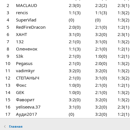
2
MACLAUD
2:3(0)
2:2(2)
2:3(1)
3
rencis
1:1(3)
1:1(3)
1:3(2)
4
SuperVlad
(0)
(0)
1:3(2)
5
RedFireDracon
2:0(0)
2:1(0)
1:2(1)
6
ХАНТ
3:1(0)
3:2(0)
2:3(1)
7
132
2:1(0)
3:1(0)
1:3(2)
8
Олененок
1:1(3)
2:1(0)
1:2(1)
9
S3k
2:1(0)
1:0(0)
1:2(1)
10
Pegasus
2:1(0)
2:0(0)
1:3(2)
11
vadimkyr
3:2(0)
3:2(0)
1:3(2)
12
СТЕПАНЫЧ
2:1(0)
3:1(0)
1:3(2)
13
Фокс
1:0(0)
2:1(0)
1:2(1)
14
GEK
1:0(0)
2:1(0)
1:3(2)
15
Фаворит
3:2(0)
3:2(0)
1:3(2)
16
yeliseeva.37
3:1(0)
3:2(0)
2:3(1)
17
Ауди2017
(0)
3:2(0)
1:2(1)
Главная