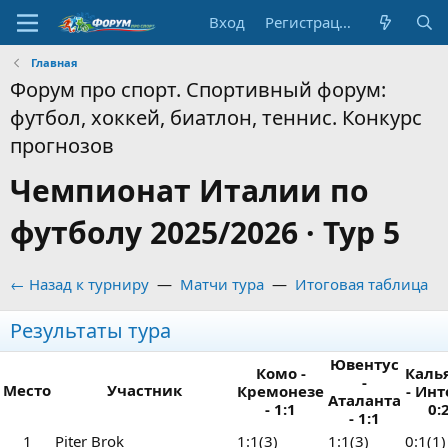
Вход
Регистрация
Главная
Форум про спорт. Спортивный форум:
футбол, хоккей, биатлон, теннис. Конкурс
прогнозов
Чемпионат Италии по
футболу 2025/2026 · Тур 5
← Назад к турниру
—
Матчи тура
—
Итоговая таблица
Результаты тура
Ювентус
Комо -
Каль
-
Место
Участник
Кремонезе
- Инт
Аталанта
- 1:1
0:
- 1:1
1
Piter Brok
1:1(3)
1:1(3)
0:1(1)