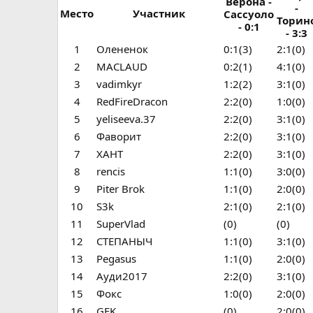
Верона -
-
Место
Участник
Сассуоло
Торин
- 0:1
- 3:3
1
Олененок
0:1(3)
2:1(0)
2
MACLAUD
0:2(1)
4:1(0)
3
vadimkyr
1:2(2)
3:1(0)
4
RedFireDracon
2:2(0)
1:0(0)
5
yeliseeva.37
2:2(0)
3:1(0)
6
Фаворит
2:2(0)
3:1(0)
7
ХАНТ
2:2(0)
3:1(0)
8
rencis
1:1(0)
3:0(0)
9
Piter Brok
1:1(0)
2:0(0)
10
S3k
2:1(0)
2:1(0)
11
SuperVlad
(0)
(0)
12
СТЕПАНЫЧ
1:1(0)
3:1(0)
13
Pegasus
1:1(0)
2:0(0)
14
Ауди2017
2:2(0)
3:1(0)
15
Фокс
1:0(0)
2:0(0)
16
GEK
(0)
2:0(0)