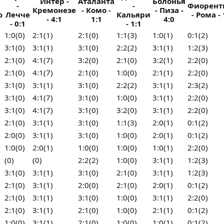
Интер -
Аталанта
Болонья
-
-
Фиорент
Кремонезе
- Комо -
- Пиза -
о
Лечче
Кальяри
- Рома - 
- 4:1
1:1
4:0
- 0:1
- 1:1
1:0(0)
2:1(1)
2:1(0)
1:1(3)
1:0(1)
0:1(2)
3:1(0)
3:1(1)
3:1(0)
2:2(2)
3:1(1)
1:2(3)
2:1(0)
4:1(7)
3:2(0)
2:1(0)
3:2(1)
2:2(0)
2:1(0)
4:1(7)
2:1(0)
1:0(0)
2:1(1)
2:2(0)
3:1(0)
3:1(1)
3:1(0)
2:2(2)
3:1(1)
2:3(2)
3:1(0)
4:1(7)
3:1(0)
1:0(0)
3:1(1)
2:2(0)
3:1(0)
4:1(7)
3:1(0)
3:2(0)
3:1(1)
2:2(0)
2:1(0)
3:1(1)
3:1(0)
1:1(3)
2:0(1)
0:1(2)
2:0(0)
3:1(1)
3:1(0)
1:0(0)
2:0(1)
0:1(2)
1:0(0)
2:0(1)
1:0(0)
1:0(0)
1:0(1)
2:2(0)
(0)
(0)
2:2(2)
1:0(0)
3:1(1)
1:2(3)
3:1(0)
3:1(1)
3:1(0)
2:1(0)
3:1(1)
1:2(3)
2:1(0)
3:1(1)
2:0(0)
2:1(0)
2:0(1)
0:1(2)
2:1(0)
3:1(1)
3:1(0)
1:0(0)
3:1(1)
2:2(0)
2:1(0)
3:1(1)
2:1(0)
1:0(0)
2:1(1)
0:1(2)
1:0(0)
3:1(1)
2:1(0)
1:0(0)
1:0(1)
0:1(2)