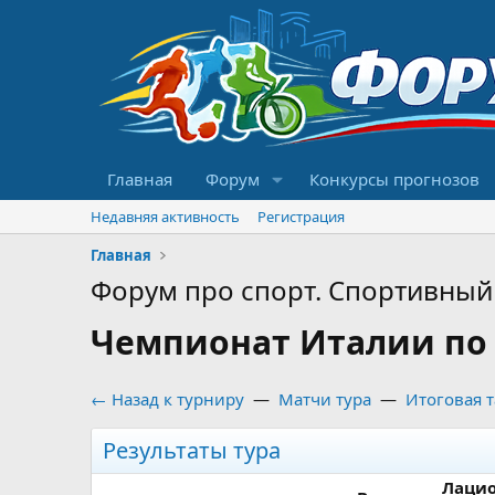
Главная
Форум
Конкурсы прогнозов
Недавняя активность
Регистрация
Главная
Форум про спорт. Спортивный 
Чемпионат Италии по ф
← Назад к турниру
—
Матчи тура
—
Итоговая 
Результаты тура
Лаци