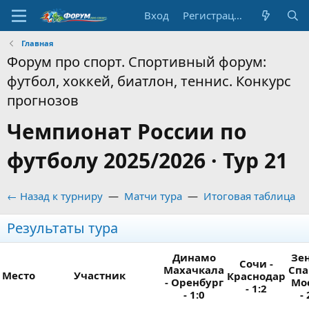
Вход
Регистрация
Главная
Форум про спорт. Спортивный форум:
футбол, хоккей, биатлон, теннис. Конкурс
прогнозов
Чемпионат России по
футболу 2025/2026 · Тур 21
← Назад к турниру
—
Матчи тура
—
Итоговая таблица
Результаты тура
Динамо
Зен
Сочи -
Махачкала
Спа
Место
Участник
Краснодар
- Оренбург
Мо
- 1:2
- 1:0
- 